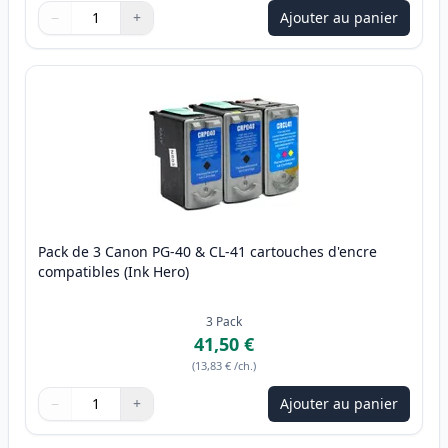
−
+
Ajouter au panier
Quantité
Utilisez les boutons pour ajuster
Quantité
:
1
Pack de 3 Canon PG-40 & CL-41 cartouches d'encre
compatibles (Ink Hero)
3
Pack
41,50 €
(
13,83 €
/ch.
)
−
+
Ajouter au panier
Quantité
Utilisez les boutons pour ajuster
Quantité
:
1