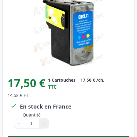
17,50 €
1
Cartouches
|
17,50 €
/ch.
TTC
14,58 €
HT
En stock en France
Quantité
−
+
Quantité
Utilisez les boutons pour ajuster
Quantité
:
1