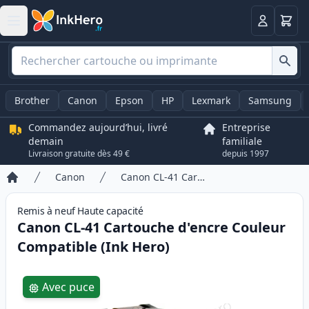
Panier
Connexio
Brother
Canon
Epson
HP
Lexmark
Samsung
Commandez aujourd’hui, livré
Entreprise
demain
familiale
Livraison gratuite dès 49 €
depuis 1997
Canon
Canon CL-41 Cartouche d'encre Couleur Compatible (Ink Hero)
Accueil
Remis à neuf
Haute
capacité
Canon CL-41 Cartouche d'encre Couleur
Compatible (Ink Hero)
Product information
Avec puce