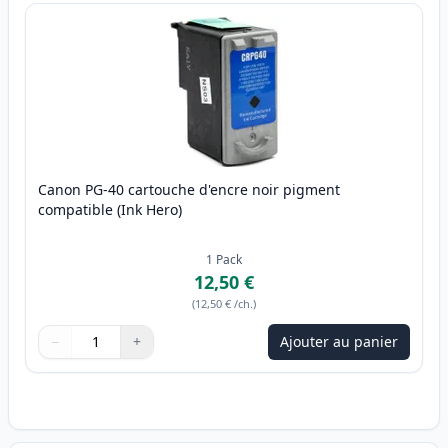
Canon PG-40 cartouche d'encre noir pigment
compatible (Ink Hero)
1
Pack
12,50 €
(
12,50 €
/ch.
)
−
+
Ajouter au panier
Quantité
Utilisez les boutons pour ajuster
Quantité
:
1