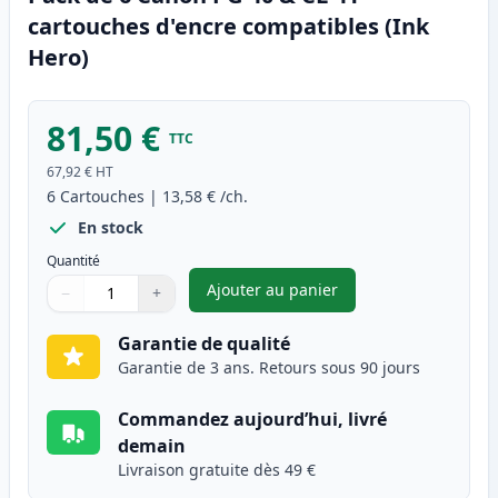
cartouches d'encre compatibles (Ink
Hero)
81,50 €
TTC
67,92 €
HT
6
Cartouches
|
13,58 €
/ch.
En stock
Quantité
Ajouter au panier
−
+
,
Pack de 6 Canon PG-40 & CL-4
Quantité
Utilisez les boutons pour ajuster
Quantité
:
1
Garantie de qualité
Garantie de 3 ans. Retours sous 90 jours
Commandez aujourd’hui, livré
demain
Livraison gratuite dès 49 €