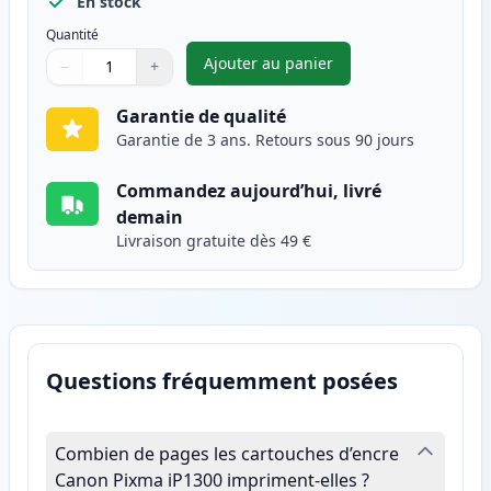
En stock
Quantité
Ajouter au panier
−
+
,
Canon CL-41 cartouche d'encr
Quantité
Utilisez les boutons pour ajuster
Quantité
:
1
Garantie de qualité
Garantie de 3 ans. Retours sous 90 jours
Commandez aujourd’hui, livré
demain
Livraison gratuite dès 49 €
Questions fréquemment posées
Combien de pages les cartouches d’encre
Canon Pixma iP1300 impriment-elles ?