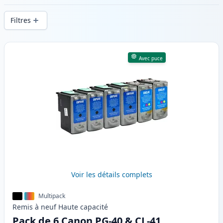
d’impression constante et d’une livraison
Filtres
rapide depuis un stock local en .
Produits
Avec puce
Voir les détails complets
Multipack
Remis à neuf
Haute
capacité
Pack de 6 Canon PG-40 & CL-41