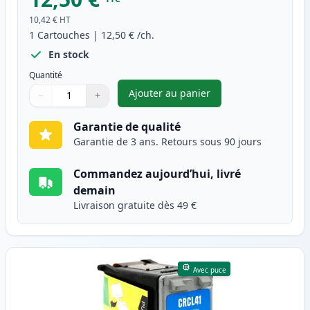
10,42 €
HT
1
Cartouches
|
12,50 €
/ch.
En stock
Quantité
Ajouter au panier
−
+
,
Canon PG-40 cartouche d'enc
Quantité
Utilisez les boutons pour ajuster
Quantité
:
1
Garantie de qualité
Garantie de 3 ans. Retours sous 90 jours
Commandez aujourd’hui, livré
demain
Livraison gratuite dès 49 €
Avec puce