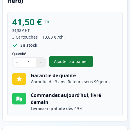
Hero)
41,50 €
TTC
34,58 €
HT
3
Cartouches
|
13,83 €
/ch.
En stock
Quantité
Ajouter au panier
−
+
,
Pack de 3 Canon PG-40 & CL-4
Quantité
Utilisez les boutons pour ajuster
Quantité
:
1
Garantie de qualité
Garantie de 3 ans. Retours sous 90 jours
Commandez aujourd’hui, livré
demain
Livraison gratuite dès 49 €