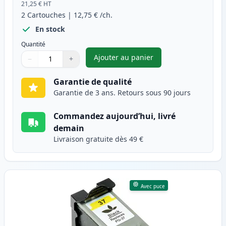
21,25 €
HT
2
Cartouches
|
12,75 €
/ch.
En stock
Quantité
Ajouter au panier
−
+
,
Pack de 2 Canon PG-37 & CLI-
Quantité
Utilisez les boutons pour ajuster
Quantité
:
1
Garantie de qualité
Garantie de 3 ans. Retours sous 90 jours
Commandez aujourd’hui, livré
demain
Livraison gratuite dès 49 €
Avec puce