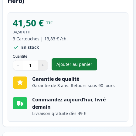
Hero)
41,50 €
TTC
34,58 €
HT
3
Cartouches
|
13,83 €
/ch.
En stock
Quantité
Ajouter au panier
−
+
,
Pack de 3 Canon PG-40 & CL-4
Quantité
Utilisez les boutons pour ajuster
Quantité
:
1
Garantie de qualité
Garantie de 3 ans. Retours sous 90 jours
Commandez aujourd’hui, livré
demain
Livraison gratuite dès 49 €