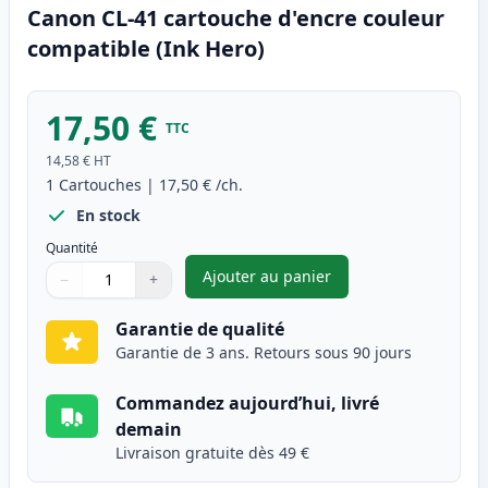
Canon CL-41 cartouche d'encre couleur
compatible (Ink Hero)
17,50 €
TTC
14,58 €
HT
1
Cartouches
|
17,50 €
/ch.
En stock
Quantité
Ajouter au panier
−
+
,
Canon CL-41 cartouche d'encr
Quantité
Utilisez les boutons pour ajuster
Quantité
:
1
Garantie de qualité
Garantie de 3 ans. Retours sous 90 jours
Commandez aujourd’hui, livré
demain
Livraison gratuite dès 49 €