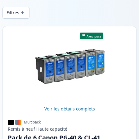
d’impression constante et d’une livraison
Filtres
rapide depuis un stock local en .
Produits
Avec puce
Voir les détails complets
Multipack
Remis à neuf
Haute
capacité
Pack de 6 Canon PG-40 & CL-41