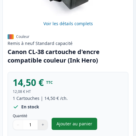
Voir les détails complets
Couleur
Remis à neuf
Standard
capacité
Canon CL-38 cartouche d'encre
compatible couleur (Ink Hero)
14,50 €
TTC
12,08 €
HT
1
Cartouches
|
14,50 €
/ch.
En stock
Quantité
Ajouter au panier
−
+
,
Canon CL-38 cartouche d'encr
Quantité
Utilisez les boutons pour ajuster
Quantité
:
1