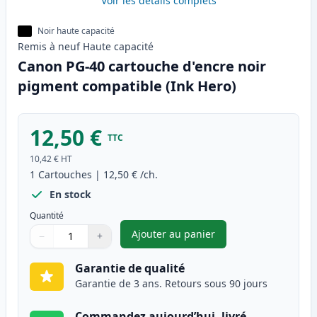
Voir les détails complets
Noir haute capacité
Remis à neuf
Haute
capacité
Canon PG-40 cartouche d'encre noir
pigment compatible (Ink Hero)
12,50 €
TTC
10,42 €
HT
1
Cartouches
|
12,50 €
/ch.
En stock
Quantité
Ajouter au panier
−
+
,
Canon PG-40 cartouche d'enc
Quantité
Utilisez les boutons pour ajuster
Quantité
:
1
Garantie de qualité
Garantie de 3 ans. Retours sous 90 jours
Commandez aujourd’hui, livré