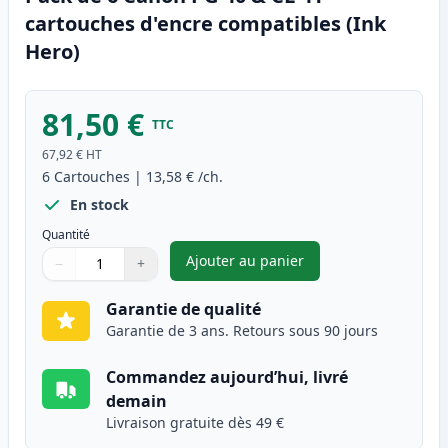
cartouches d'encre compatibles (Ink
Hero)
81,50 €
TTC
67,92 €
HT
6
Cartouches
|
13,58 €
/ch.
En stock
Quantité
Ajouter au panier
−
+
,
Pack de 6 Canon PG-40 & CL-4
Quantité
Utilisez les boutons pour ajuster
Quantité
:
1
Garantie de qualité
Garantie de 3 ans. Retours sous 90 jours
Commandez aujourd’hui, livré
demain
Livraison gratuite dès 49 €