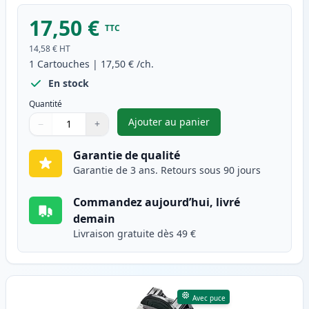
17,50 €
TTC
14,58 €
HT
1
Cartouches
|
17,50 €
/ch.
En stock
Quantité
Ajouter au panier
−
+
,
Canon PG-50 cartouche d'encr
Quantité
Utilisez les boutons pour ajuster
Quantité
:
1
Garantie de qualité
Garantie de 3 ans. Retours sous 90 jours
Commandez aujourd’hui, livré
demain
Livraison gratuite dès 49 €
Avec puce