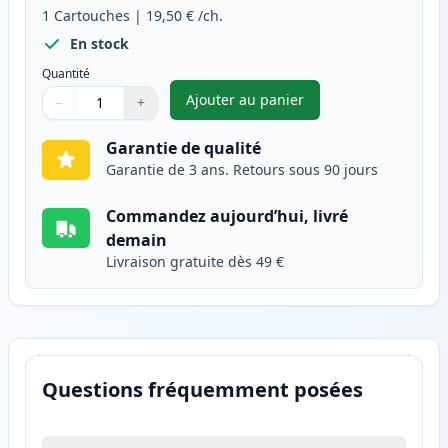
1
Cartouches
|
19,50 €
/ch.
En stock
Quantité
Ajouter au panier
−
+
,
Canon CL-51 cartouche d'encr
Quantité
Utilisez les boutons pour ajuster
Quantité
:
1
Garantie de qualité
Garantie de 3 ans. Retours sous 90 jours
Commandez aujourd’hui, livré
demain
Livraison gratuite dès 49 €
Questions fréquemment posées