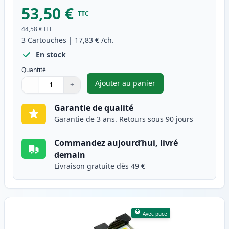
53,50 €
TTC
44,58 €
HT
3
Cartouches
|
17,83 €
/ch.
En stock
Quantité
Ajouter au panier
−
+
,
Pack de 3 Canon PG-50 & CL-5
Quantité
Utilisez les boutons pour ajuster
Quantité
:
1
Garantie de qualité
Garantie de 3 ans. Retours sous 90 jours
Commandez aujourd’hui, livré
demain
Livraison gratuite dès 49 €
Avec puce