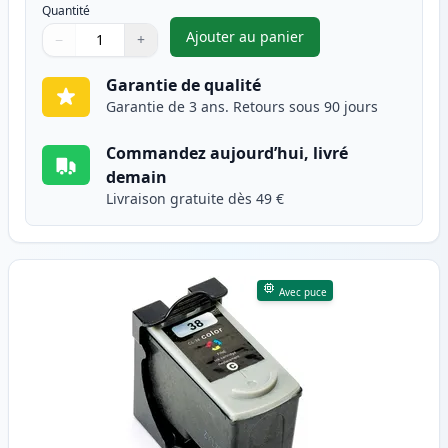
Quantité
Ajouter au panier
−
+
,
Canon PG-37 cartouche d'encr
Quantité
Utilisez les boutons pour ajuster
Quantité
:
1
Garantie de qualité
Garantie de 3 ans. Retours sous 90 jours
Commandez aujourd’hui, livré
demain
Livraison gratuite dès 49 €
Avec puce