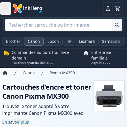
Panier
Connexio
Brother
Canon
Epson
HP
Lexmark
Samsung
Commandez aujourd’hui, livré
Entreprise
demain
familiale
Livraison gratuite dès 49 €
depuis 1997
Canon
Pixma MX300
Accueil
Cartouches d’encre et toner
Canon Pixma MX300
Trouvez le toner adapté à votre
imprimante Canon Pixma MX300 avec
notre gamme de cartouches compatibles
En savoir plus
et haute capacité. Profitez d’une qualité