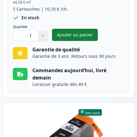
44,58 €
HT
5
Cartouches
|
10,70 €
/ch.
En stock
Quantité
Ajouter au panier
−
+
,
Pack de 5 Canon PGI-580XXL &
Quantité
Utilisez les boutons pour ajuster
Quantité
:
1
Garantie de qualité
Garantie de 3 ans. Retours sous 90 jours
Commandez aujourd’hui, livré
demain
Livraison gratuite dès 49 €
Avec puce