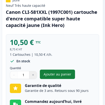
Jaune
Neuf
Très haute
capacité
Canon CLI-581XXL (1997C001) cartouche
d'encre compatible super haute
capacité jaune (Ink Hero)
10,50 €
TTC
8,75 €
HT
1
Cartouches
|
10,50 €
/ch.
En stock
Quantité
Ajouter au panier
−
+
,
Canon CLI-581XXL (1997C001) 
Quantité
Utilisez les boutons pour ajuster
Quantité
:
1
Garantie de qualité
Garantie de 3 ans. Retours sous 90 jours
Commandez aujourd’hui, livré