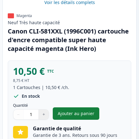
Voir les détails complets
Magenta
Neuf
Très haute
capacité
Canon CLI-581XXL (1996C001) cartouche
d'encre compatible super haute
capacité magenta (Ink Hero)
10,50 €
TTC
8,75 €
HT
1
Cartouches
|
10,50 €
/ch.
En stock
Quantité
Ajouter au panier
−
+
,
Canon CLI-581XXL (1996C001)
Quantité
Utilisez les boutons pour ajuster
Quantité
:
1
Garantie de qualité
Garantie de 3 ans. Retours sous 90 jours