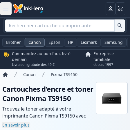
Panier
Connexio
Brother
Canon
Epson
HP
Lexmark
Samsung
Commandez aujourd’hui, livré
Entreprise
demain
familiale
Livraison gratuite dès 49 €
depuis 1997
Canon
Pixma TS9150
Accueil
Cartouches d’encre et toner
Canon Pixma TS9150
Trouvez le toner adapté à votre
imprimante Canon Pixma TS9150 avec
notre gamme de cartouches compatibles
En savoir plus
et haute capacité. Profitez d’une qualité