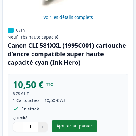
Voir les détails complets
Cyan
Neuf
Très haute
capacité
Canon CLI-581XXL (1995C001) cartouche
d'encre compatible super haute
capacité cyan (Ink Hero)
10,50 €
TTC
8,75 €
HT
1
Cartouches
|
10,50 €
/ch.
En stock
Quantité
Ajouter au panier
−
+
,
Canon CLI-581XXL (1995C001) 
Quantité
Utilisez les boutons pour ajuster
Quantité
:
1