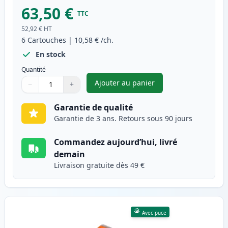
63,50 €
TTC
52,92 €
HT
6
Cartouches
|
10,58 €
/ch.
En stock
Quantité
Ajouter au panier
−
+
,
Pack de 6 Canon PGI-580XXL &
Quantité
Utilisez les boutons pour ajuster
Quantité
:
1
Garantie de qualité
Garantie de 3 ans. Retours sous 90 jours
Commandez aujourd’hui, livré
demain
Livraison gratuite dès 49 €
Avec puce