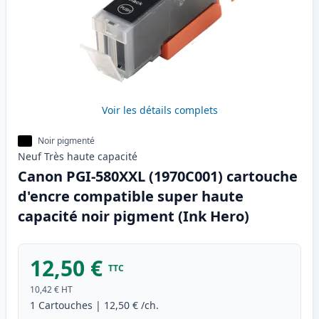
Voir les détails complets
Noir pigmenté
Neuf
Très haute
capacité
Canon PGI-580XXL (1970C001) cartouche
d'encre compatible super haute
capacité noir pigment (Ink Hero)
12,50 €
TTC
10,42 €
HT
1
Cartouches
|
12,50 €
/ch.