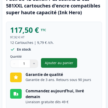
581XXL cartouches d'encre compatibles
super haute capacité (Ink Hero)
117,50 €
TTC
97,92 €
HT
12
Cartouches
|
9,79 €
/ch.
En stock
Quantité
Ajouter au panier
−
+
,
Pack de 12 Canon PGI-580XXL 
Quantité
Utilisez les boutons pour ajuster
Quantité
:
1
Garantie de qualité
Garantie de 3 ans. Retours sous 90 jours
Commandez aujourd’hui, livré
demain
Livraison gratuite dès 49 €