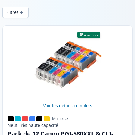
d’impression constante et d’une livraison
Filtres
rapide depuis un stock local en .
Produits
Avec puce
Voir les détails complets
Multipack
Neuf
Très haute
capacité
Pack de 12 Canon PGI-580XXL & CLI-