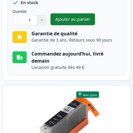
En stock
Quantité
Ajouter au panier
−
+
,
Canon PGI-580XXL (1970C001)
Quantité
Utilisez les boutons pour ajuster
Quantité
:
1
Garantie de qualité
Garantie de 3 ans. Retours sous 90 jours
Commandez aujourd’hui, livré
demain
Livraison gratuite dès 49 €
Avec puce