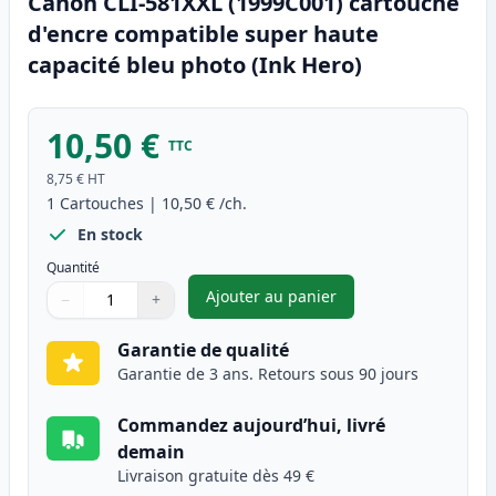
Canon CLI-581XXL (1999C001) cartouche
d'encre compatible super haute
capacité bleu photo (Ink Hero)
10,50 €
TTC
8,75 €
HT
1
Cartouches
|
10,50 €
/ch.
En stock
Quantité
Ajouter au panier
−
+
,
Canon CLI-581XXL (1999C001) 
Quantité
Utilisez les boutons pour ajuster
Quantité
:
1
Garantie de qualité
Garantie de 3 ans. Retours sous 90 jours
Commandez aujourd’hui, livré
demain
Livraison gratuite dès 49 €