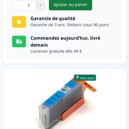
Ajouter au panier
−
+
,
Canon CLI-581XXL (1998C001) 
Quantité
Utilisez les boutons pour ajuster
Quantité
:
1
Garantie de qualité
Garantie de 3 ans. Retours sous 90 jours
Commandez aujourd’hui, livré
demain
Livraison gratuite dès 49 €
Avec puce