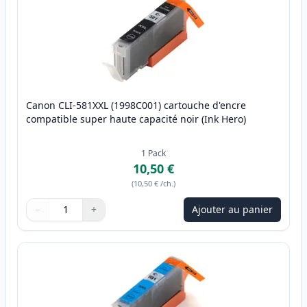
Canon CLI-581XXL (1998C001) cartouche d'encre
compatible super haute capacité noir (Ink Hero)
1
Pack
10,50 €
(
10,50 €
/ch.
)
−
+
Ajouter au panier
Quantité
Utilisez les boutons pour ajuster
Quantité
:
1