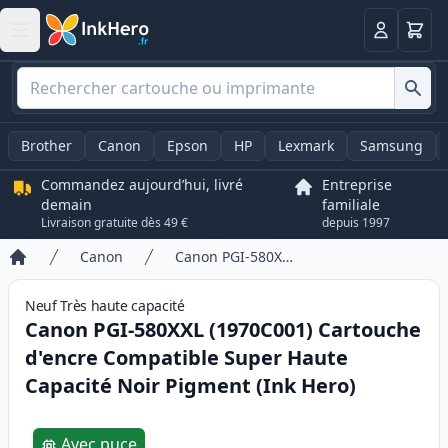
Panier
Connexio
Brother
Canon
Epson
HP
Lexmark
Samsung
Commandez aujourd’hui, livré
Entreprise
demain
familiale
Livraison gratuite dès 49 €
depuis 1997
Canon
Canon PGI-580XXL (1970C001) Cartouche d'encre Compatible Super Haute Capacité Noir Pigment (Ink Hero)
Accueil
Neuf
Très haute
capacité
Canon PGI-580XXL (1970C001) Cartouche
d'encre Compatible Super Haute
Capacité Noir Pigment (Ink Hero)
Product information
Avec puce