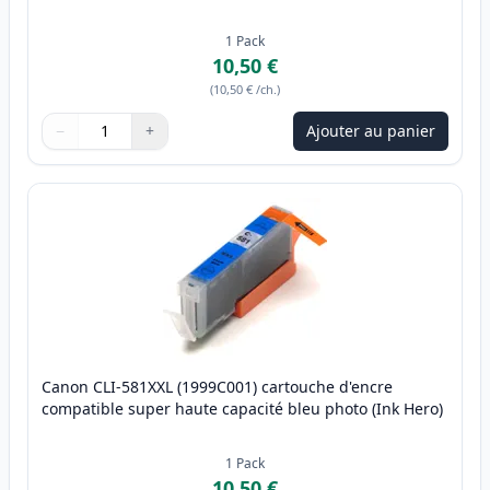
1
Pack
10,50 €
(
10,50 €
/ch.
)
−
+
Ajouter au panier
Quantité
Utilisez les boutons pour ajuster
Quantité
:
1
Canon CLI-581XXL (1999C001) cartouche d'encre
compatible super haute capacité bleu photo (Ink Hero)
1
Pack
10,50 €