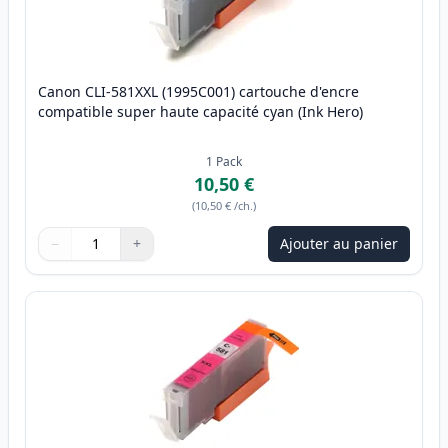
Canon CLI-581XXL (1995C001) cartouche d'encre
compatible super haute capacité cyan (Ink Hero)
1
Pack
10,50 €
(
10,50 €
/ch.
)
−
+
Ajouter au panier
Quantité
Utilisez les boutons pour ajuster
Quantité
:
1