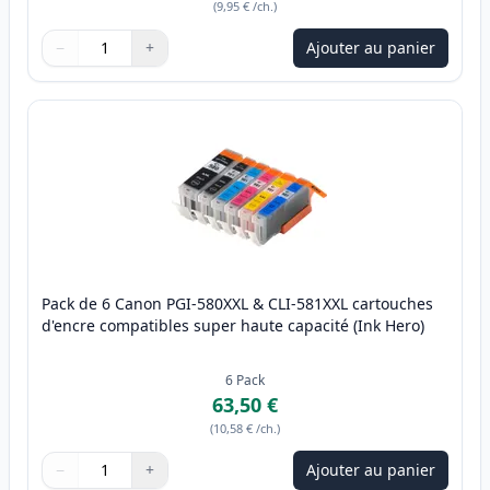
(
9,95 €
/ch.
)
−
+
Ajouter au panier
Quantité
Utilisez les boutons pour ajuster
Quantité
:
1
Pack de 6 Canon PGI-580XXL & CLI-581XXL cartouches
d'encre compatibles super haute capacité (Ink Hero)
6
Pack
63,50 €
(
10,58 €
/ch.
)
−
+
Ajouter au panier
Quantité
Utilisez les boutons pour ajuster
Quantité
:
1