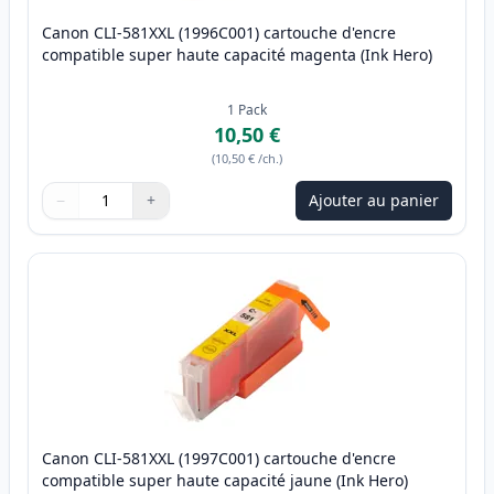
Canon CLI-581XXL (1996C001) cartouche d'encre
compatible super haute capacité magenta (Ink Hero)
1
Pack
10,50 €
(
10,50 €
/ch.
)
−
+
Ajouter au panier
Quantité
Utilisez les boutons pour ajuster
Quantité
:
1
Canon CLI-581XXL (1997C001) cartouche d'encre
compatible super haute capacité jaune (Ink Hero)