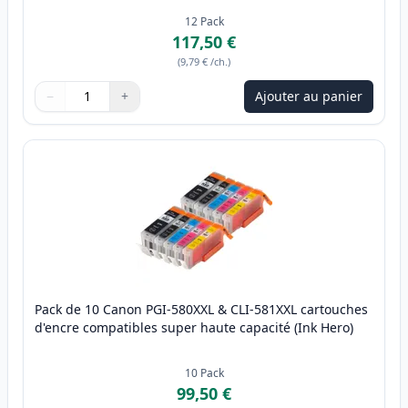
12
Pack
117,50 €
(
9,79 €
/ch.
)
−
+
Ajouter au panier
Quantité
Utilisez les boutons pour ajuster
Quantité
:
1
Pack de 10 Canon PGI-580XXL & CLI-581XXL cartouches
d'encre compatibles super haute capacité (Ink Hero)
10
Pack
99,50 €