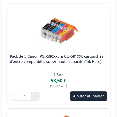
Pack de 5 Canon PGI-580XXL & CLI-581XXL cartouches
d'encre compatibles super haute capacité (Ink Hero)
5
Pack
53,50 €
(
10,70 €
/ch.
)
−
+
Ajouter au panier
Quantité
Utilisez les boutons pour ajuster
Quantité
:
1