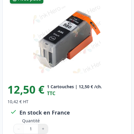
12,50 €
1
Cartouches
|
12,50 €
/ch.
TTC
10,42 €
HT
En stock en France
Quantité
−
+
Quantité
Utilisez les boutons pour ajuster
Quantité
:
1