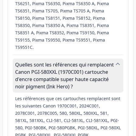
TS6251, Pixma TS6350, Pixma TS6350 A, Pixma
TS6351, Pixma TS705, Pixma TS705 A, Pixma
TS8150, Pixma TS8151, Pixma TS8152, Pixma
TS8350, Pixma TS8350 A, Pixma TS8351, Pixma
TS8351 A, Pixma TS8352, Pixma TS9150, Pixma
TS9155, Pixma TS9550, Pixma TS9551, Pixma
TS9551C.
Quelles sont les références qui remplacent
Canon PGI-580XXL (1970C001) cartouche
d'encre compatible super haute capacité
noir pigment (Ink Hero) ?
Les références que ces cartouches remplacent sont
les suivantes Canon 1970C001, 2024C001,
2078C001, 2078C005, 580, 580XL, 580XXL, 581,
581XL, 581XXL, CLI-581, CLI-581XL, CLI-581XXL, PGI-
580, PGI-580BK, PGI-580PGBK, PGI-580XL, PGI-580XL
PGBK, PGI-580XXL, PGI-580XXL PGBK.