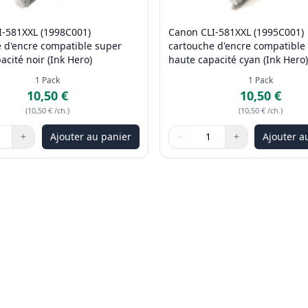
I-581XXL (1998C001)
Canon CLI-581XXL (1995C001)
 d'encre compatible super
cartouche d'encre compatible
acité noir (Ink Hero)
haute capacité cyan (Ink Hero)
1
Pack
1
Pack
10,50 €
10,50 €
(
10,50 €
/ch.
)
(
10,50 €
/ch.
)
+
Ajouter au panier
−
+
Ajouter a
les boutons pour ajuster
:
1
Quantité
Utilisez les boutons pour ajus
Quantité
:
1