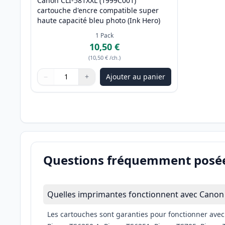
Canon CLI-581XXL (1999C001)
cartouche d'encre compatible super
haute capacité bleu photo (Ink Hero)
1
Pack
10,50 €
(
10,50 €
/ch.
)
−
+
Ajouter au panier
Quantité
Utilisez les boutons pour ajuster
Quantité
:
1
Questions fréquemment posé
Quelles imprimantes fonctionnent avec Canon 
Les cartouches sont garanties pour fonctionner ave