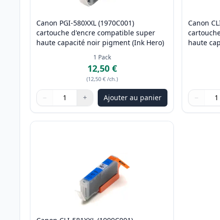
Canon PGI-580XXL (1970C001)
Canon CL
cartouche d'encre compatible super
cartouche
haute capacité noir pigment (Ink Hero)
haute cap
1
Pack
12,50 €
(
12,50 €
/ch.
)
−
+
Ajouter au panier
−
Quantité
Utilisez les boutons pour ajuster
Quantité
:
1
Quantité
Utilisez 
Quantité