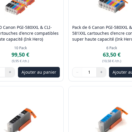
0 Canon PGI-580XXL & CLI-
Pack de 6 Canon PGI-580XXL &
rtouches d'encre compatibles
581XXL cartouches d'encre co
te capacité (Ink Hero)
super haute capacité (Ink Her
10
Pack
6
Pack
99,50 €
63,50 €
(
9,95 €
/ch.
)
(
10,58 €
/ch.
)
+
Ajouter au panier
−
+
Ajouter a
les boutons pour ajuster
:
1
Quantité
Utilisez les boutons pour ajus
Quantité
:
1