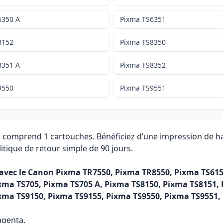
6350 A
Pixma TS6351
8152
Pixma TS8350
8351 A
Pixma TS8352
9550
Pixma TS9551
e comprend 1 cartouches. Bénéficiez d’une impression de ha
itique de retour simple de 90 jours.
 avec le Canon Pixma TR7550, Pixma TR8550, Pixma TS615
xma TS705, Pixma TS705 A, Pixma TS8150, Pixma TS8151, 
xma TS9150, Pixma TS9155, Pixma TS9550, Pixma TS9551,
agenta.