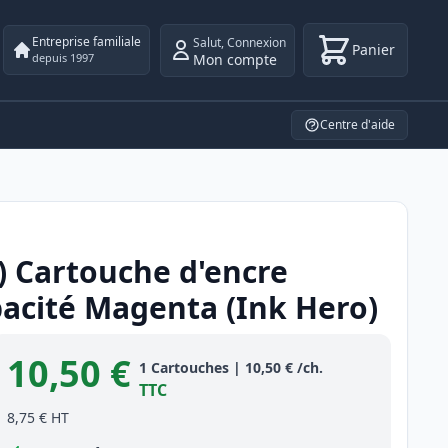
Entreprise familiale
Salut
,
Connexion
Panier
Mon compte
depuis 1997
Centre d'aide
) Cartouche d'encre
acité Magenta (Ink Hero)
10,50 €
Product information
1
Cartouches
|
10,50 €
/ch.
TTC
8,75 €
HT