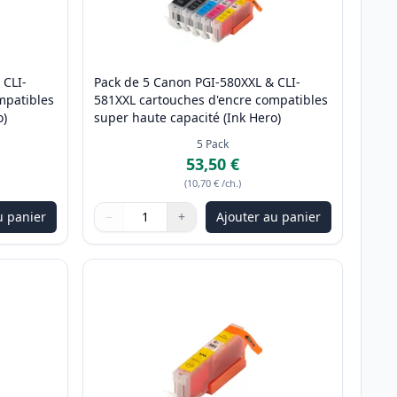
 CLI-
Pack de 5 Canon PGI-580XXL & CLI-
mpatibles
581XXL cartouches d'encre compatibles
o)
super haute capacité (Ink Hero)
5
Pack
53,50 €
(
10,70 €
/ch.
)
u panier
−
+
Ajouter au panier
ter
Quantité
Utilisez les boutons pour ajuster
Quantité
:
1