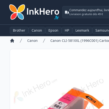
Commandez aujourd’hui, livr
Livraison gratuite dès 49 €
Brother
Canon
Epson
HP
Lexmark
Samsun
Canon
Accueil