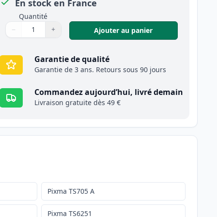
En stock en France
Quantité
−
+
,
Canon CLI-581XXL 
Ajouter au panier
Quantité
Utilisez les boutons pour ajuster
Quantité
:
1
Garantie de qualité
Garantie de 3 ans. Retours sous 90 jours
Commandez aujourd’hui, livré demain
Livraison gratuite dès 49 €
Pixma TS705 A
Pixma TS6251