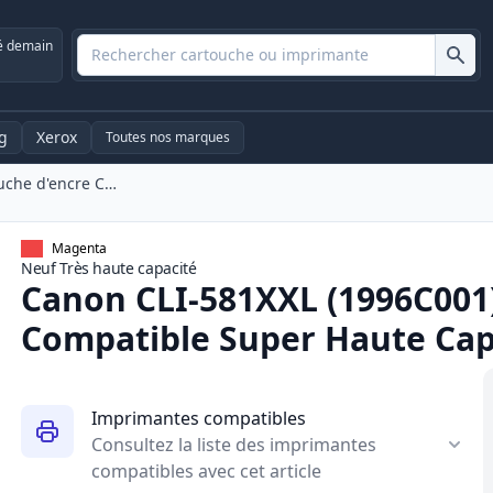
é demain
g
Xerox
Toutes nos marques
Canon CLI-581XXL (1996C001) Cartouche d'encre Compatible Super Haute Capacité Magenta (Ink Hero)
Magenta
Neuf
Très haute
capacité
Canon CLI-581XXL (1996C001
Compatible Super Haute Cap
Imprimantes compatibles
Consultez la liste des imprimantes
compatibles avec cet article