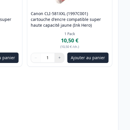
Canon CLI-581XXL (1997C001)
 super
cartouche d'encre compatible super
haute capacité jaune (Ink Hero)
1
Pack
10,50 €
(
10,50 €
/ch.
)
u panier
−
+
Ajouter au panier
ter
Quantité
Utilisez les boutons pour ajuster
Quantité
:
1