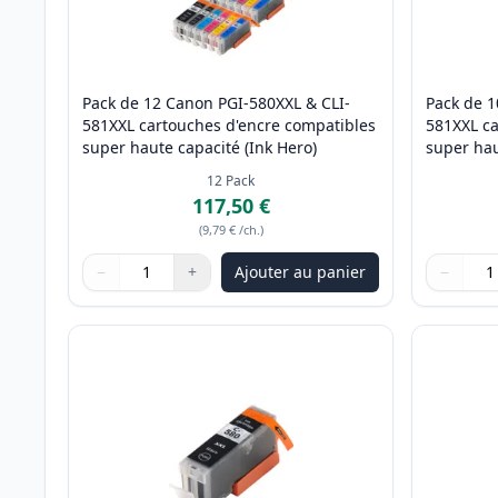
Pack de 12 Canon PGI-580XXL & CLI-
Pack de 1
581XXL cartouches d'encre compatibles
581XXL ca
super haute capacité (Ink Hero)
super hau
12
Pack
117,50 €
(
9,79 €
/ch.
)
−
+
Ajouter au panier
−
Quantité
Utilisez les boutons pour ajuster
Quantité
:
1
Quantité
Utilisez 
Quantité