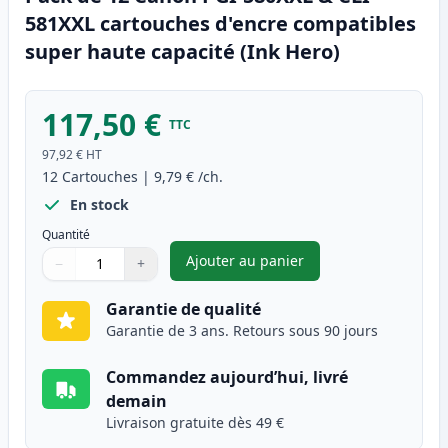
581XXL cartouches d'encre compatibles
super haute capacité (Ink Hero)
117,50 €
TTC
97,92 €
HT
12
Cartouches
|
9,79 €
/ch.
En stock
Quantité
Ajouter au panier
−
+
,
Pack de 12 Canon PGI-580XXL 
Quantité
Utilisez les boutons pour ajuster
Quantité
:
1
Garantie de qualité
Garantie de 3 ans. Retours sous 90 jours
Commandez aujourd’hui, livré
demain
Livraison gratuite dès 49 €