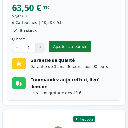
63,50 €
TTC
52,92 €
HT
6
Cartouches
|
10,58 €
/ch.
En stock
Quantité
Ajouter au panier
−
+
,
Pack de 6 Canon PGI-580XXL &
Quantité
Utilisez les boutons pour ajuster
Quantité
:
1
Garantie de qualité
Garantie de 3 ans. Retours sous 90 jours
Commandez aujourd’hui, livré
demain
Livraison gratuite dès 49 €
Avec puce