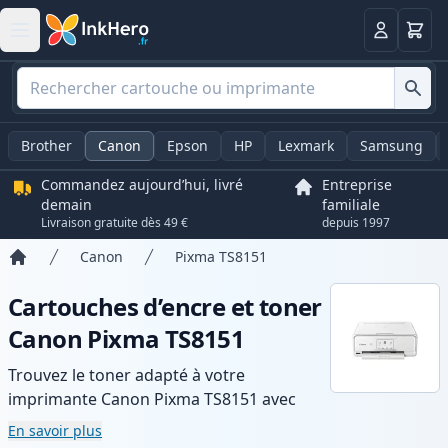
Panier
Connexio
Brother
Canon
Epson
HP
Lexmark
Samsung
Commandez aujourd’hui, livré
Entreprise
demain
familiale
Livraison gratuite dès 49 €
depuis 1997
Canon
Pixma TS8151
Accueil
Cartouches d’encre et toner
Canon Pixma TS8151
Trouvez le toner adapté à votre
imprimante Canon Pixma TS8151 avec
notre gamme de cartouches compatibles
En savoir plus
et haute capacité. Profitez d’une qualité