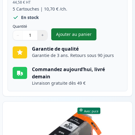
44,58 €
HT
5
Cartouches
|
10,70 €
/ch.
En stock
Quantité
Ajouter au panier
−
+
,
Pack de 5 Canon PGI-580XXL &
Quantité
Utilisez les boutons pour ajuster
Quantité
:
1
Garantie de qualité
Garantie de 3 ans. Retours sous 90 jours
Commandez aujourd’hui, livré
demain
Livraison gratuite dès 49 €
Avec puce