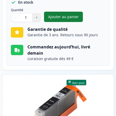
En stock
Quantité
Ajouter au panier
−
+
,
Canon PGI-580XXL (1970C001)
Quantité
Utilisez les boutons pour ajuster
Quantité
:
1
Garantie de qualité
Garantie de 3 ans. Retours sous 90 jours
Commandez aujourd’hui, livré
demain
Livraison gratuite dès 49 €
Avec puce