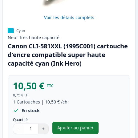
Voir les détails complets
Cyan
Neuf
Très haute
capacité
Canon CLI-581XXL (1995C001) cartouche
d'encre compatible super haute
capacité cyan (Ink Hero)
10,50 €
TTC
8,75 €
HT
1
Cartouches
|
10,50 €
/ch.
En stock
Quantité
Ajouter au panier
−
+
,
Canon CLI-581XXL (1995C001) 
Quantité
Utilisez les boutons pour ajuster
Quantité
:
1