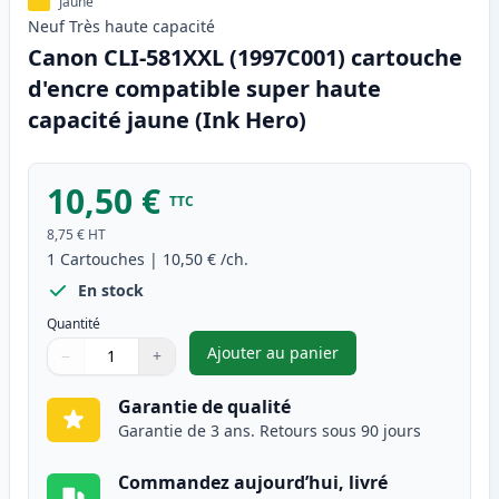
Jaune
Neuf
Très haute
capacité
Canon CLI-581XXL (1997C001) cartouche
d'encre compatible super haute
capacité jaune (Ink Hero)
10,50 €
TTC
8,75 €
HT
1
Cartouches
|
10,50 €
/ch.
En stock
Quantité
Ajouter au panier
−
+
,
Canon CLI-581XXL (1997C001) 
Quantité
Utilisez les boutons pour ajuster
Quantité
:
1
Garantie de qualité
Garantie de 3 ans. Retours sous 90 jours
Commandez aujourd’hui, livré