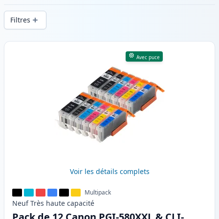
d’impression constante et d’une livraison
Filtres
rapide depuis un stock local en .
Produits
Avec puce
Voir les détails complets
Multipack
Neuf
Très haute
capacité
Pack de 12 Canon PGI-580XXL & CLI-