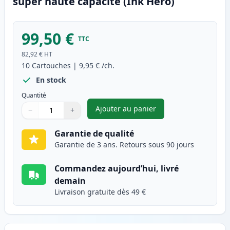
super haute capacité (Ink Hero)
99,50 €
TTC
82,92 €
HT
10
Cartouches
|
9,95 €
/ch.
En stock
Quantité
Ajouter au panier
−
+
,
Pack de 10 Canon PGI-580XXL 
Quantité
Utilisez les boutons pour ajuster
Quantité
:
1
Garantie de qualité
Garantie de 3 ans. Retours sous 90 jours
Commandez aujourd’hui, livré
demain
Livraison gratuite dès 49 €