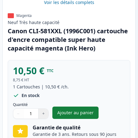
Voir les détails complets
Magenta
Neuf
Très haute
capacité
Canon CLI-581XXL (1996C001) cartouche
d'encre compatible super haute
capacité magenta (Ink Hero)
10,50 €
TTC
8,75 €
HT
1
Cartouches
|
10,50 €
/ch.
En stock
Quantité
Ajouter au panier
−
+
,
Canon CLI-581XXL (1996C001)
Quantité
Utilisez les boutons pour ajuster
Quantité
:
1
Garantie de qualité
Garantie de 3 ans. Retours sous 90 jours