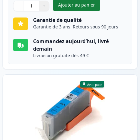
Ajouter au panier
−
+
,
Canon CLI-581XXL (1998C001) 
Quantité
Utilisez les boutons pour ajuster
Quantité
:
1
Garantie de qualité
Garantie de 3 ans. Retours sous 90 jours
Commandez aujourd’hui, livré
demain
Livraison gratuite dès 49 €
Avec puce