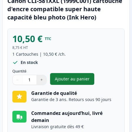
Canon CLI-581XXL (1999C001) cartouche
d'encre compatible super haute
capacité bleu photo (Ink Hero)
10,50 €
TTC
8,75 €
HT
1
Cartouches
|
10,50 €
/ch.
En stock
Quantité
Ajouter au panier
−
+
,
Canon CLI-581XXL (1999C001) 
Quantité
Utilisez les boutons pour ajuster
Quantité
:
1
Garantie de qualité
Garantie de 3 ans. Retours sous 90 jours
Commandez aujourd’hui, livré
demain
Livraison gratuite dès 49 €