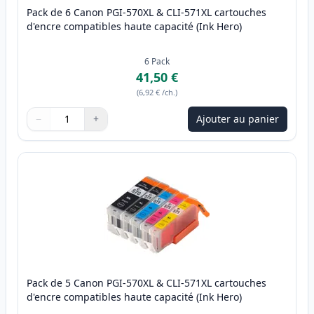
Pack de 6 Canon PGI-570XL & CLI-571XL cartouches
d'encre compatibles haute capacité (Ink Hero)
6
Pack
41,50 €
(
6,92 €
/ch.
)
−
+
Ajouter au panier
Quantité
Utilisez les boutons pour ajuster
Quantité
:
1
Pack de 5 Canon PGI-570XL & CLI-571XL cartouches
d'encre compatibles haute capacité (Ink Hero)