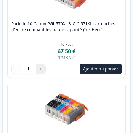
Pack de 10 Canon PGI-570XL & CLI-571XL cartouches
d'encre compatibles haute capacité (Ink Hero)
10
Pack
67,50 €
(
6,75 €
/ch.
)
−
+
Ajouter au panier
Quantité
Utilisez les boutons pour ajuster
Quantité
:
1