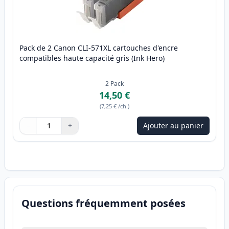
Pack de 2 Canon CLI-571XL cartouches d'encre
compatibles haute capacité gris (Ink Hero)
2
Pack
14,50 €
(
7,25 €
/ch.
)
−
+
Ajouter au panier
Quantité
Utilisez les boutons pour ajuster
Quantité
:
1
Questions fréquemment posées