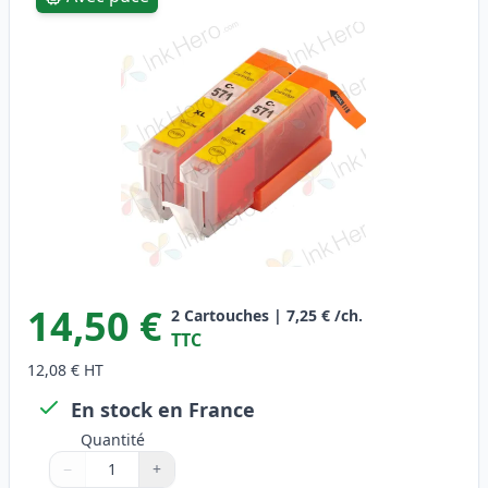
14,50 €
2
Cartouches
|
7,25 €
/ch.
TTC
12,08 €
HT
En stock en France
Quantité
−
+
Quantité
Utilisez les boutons pour ajuster
Quantité
:
1