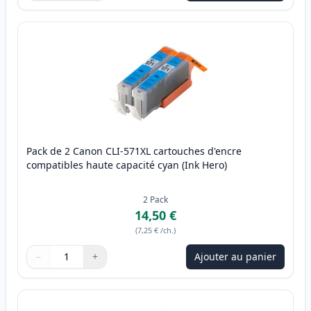
Pack de 2 Canon CLI-571XL cartouches d'encre
compatibles haute capacité cyan (Ink Hero)
2
Pack
14,50 €
(
7,25 €
/ch.
)
−
+
Ajouter au panier
Quantité
Utilisez les boutons pour ajuster
Quantité
:
1