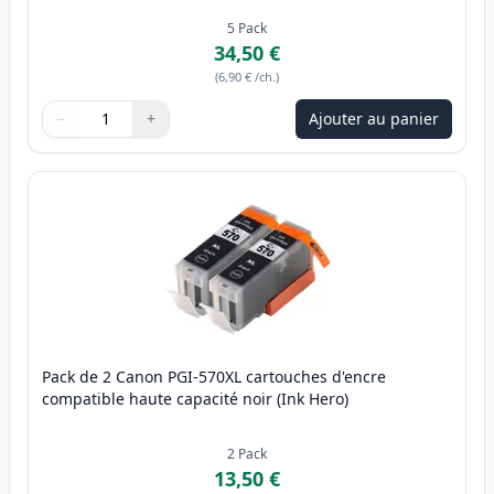
5
Pack
34,50 €
(
6,90 €
/ch.
)
−
+
Ajouter au panier
Quantité
Utilisez les boutons pour ajuster
Quantité
:
1
Pack de 2 Canon PGI-570XL cartouches d'encre
compatible haute capacité noir (Ink Hero)
2
Pack
13,50 €