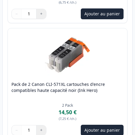
(
6,75 €
/ch.
)
−
+
Ajouter au panier
Quantité
Utilisez les boutons pour ajuster
Quantité
:
1
Pack de 2 Canon CLI-571XL cartouches d'encre
compatibles haute capacité noir (Ink Hero)
2
Pack
14,50 €
(
7,25 €
/ch.
)
−
+
Ajouter au panier
Quantité
Utilisez les boutons pour ajuster
Quantité
:
1