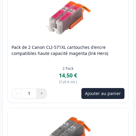
Pack de 2 Canon CLI-571XL cartouches d'encre
compatibles haute capacité magenta (Ink Hero)
2
Pack
14,50 €
(
7,25 €
/ch.
)
−
+
Ajouter au panier
Quantité
Utilisez les boutons pour ajuster
Quantité
:
1