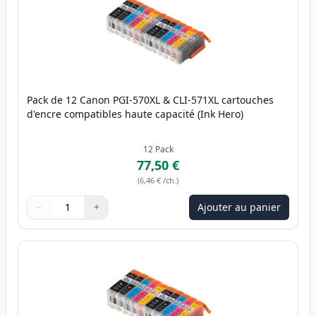
Pack de 12 Canon PGI-570XL & CLI-571XL cartouches
d'encre compatibles haute capacité (Ink Hero)
12
Pack
77,50 €
(
6,46 €
/ch.
)
−
+
Ajouter au panier
Quantité
Utilisez les boutons pour ajuster
Quantité
:
1