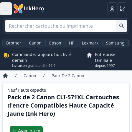
Panier
Connexio
Brother
Canon
Epson
HP
Lexmark
Samsung
Commandez aujourd’hui, livré
Entreprise
demain
familiale
Livraison gratuite dès 49 €
depuis 1997
Canon
Pack De 2 Canon CLI-571XL Cartouches d'encre Compatibles Haute Capacité Jaune (Ink Hero)
Accueil
Neuf
Haute
capacité
Pack de 2 Canon CLI-571XL Cartouches
d'encre Compatibles Haute Capacité
Jaune (Ink Hero)
Product information
Avec puce