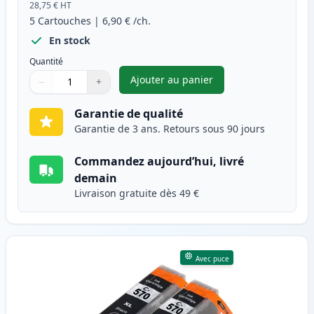
28,75 €
HT
5
Cartouches
|
6,90 €
/ch.
En stock
Quantité
Ajouter au panier
−
+
,
Pack de 5 Canon PGI-570XL & 
Quantité
Utilisez les boutons pour ajuster
Quantité
:
1
Garantie de qualité
Garantie de 3 ans. Retours sous 90 jours
Commandez aujourd’hui, livré
demain
Livraison gratuite dès 49 €
Avec puce