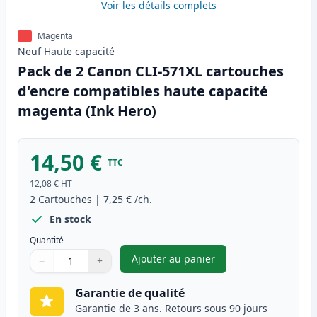
Voir les détails complets
Magenta
Neuf
Haute
capacité
Pack de 2 Canon CLI-571XL cartouches
d'encre compatibles haute capacité
magenta (Ink Hero)
14,50 €
TTC
12,08 €
HT
2
Cartouches
|
7,25 €
/ch.
En stock
Quantité
Ajouter au panier
−
+
,
Pack de 2 Canon CLI-571XL c
Quantité
Utilisez les boutons pour ajuster
Quantité
:
1
Garantie de qualité
Garantie de 3 ans. Retours sous 90 jours