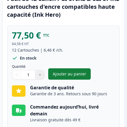
cartouches d'encre compatibles haute
capacité (Ink Hero)
77,50 €
TTC
64,58 €
HT
12
Cartouches
|
6,46 €
/ch.
En stock
Quantité
Ajouter au panier
−
+
,
Pack de 12 Canon PGI-570XL &
Quantité
Utilisez les boutons pour ajuster
Quantité
:
1
Garantie de qualité
Garantie de 3 ans. Retours sous 90 jours
Commandez aujourd’hui, livré
demain
Livraison gratuite dès 49 €