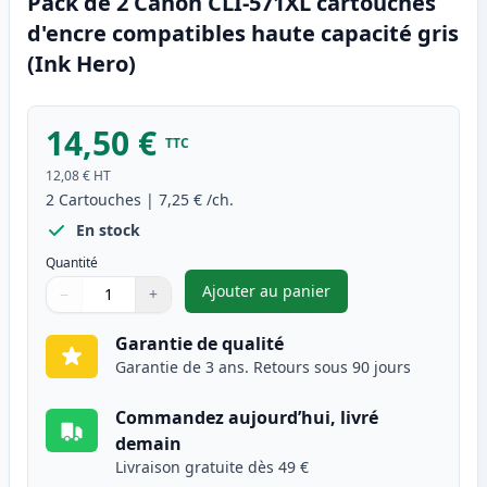
Pack de 2 Canon CLI-571XL cartouches
d'encre compatibles haute capacité gris
(Ink Hero)
14,50 €
TTC
12,08 €
HT
2
Cartouches
|
7,25 €
/ch.
En stock
Quantité
Ajouter au panier
−
+
,
Pack de 2 Canon CLI-571XL ca
Quantité
Utilisez les boutons pour ajuster
Quantité
:
1
Garantie de qualité
Garantie de 3 ans. Retours sous 90 jours
Commandez aujourd’hui, livré
demain
Livraison gratuite dès 49 €