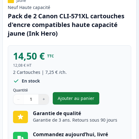
Jaune
Neuf
Haute
capacité
Pack de 2 Canon CLI-571XL cartouches
d'encre compatibles haute capacité
jaune (Ink Hero)
14,50 €
TTC
12,08 €
HT
2
Cartouches
|
7,25 €
/ch.
En stock
Quantité
Ajouter au panier
−
+
,
Pack de 2 Canon CLI-571XL ca
Quantité
Utilisez les boutons pour ajuster
Quantité
:
1
Garantie de qualité
Garantie de 3 ans. Retours sous 90 jours
Commandez aujourd’hui, livré