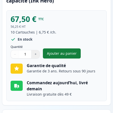
capacité (Ink Hero)
67,50 €
TTC
56,25 €
HT
10
Cartouches
|
6,75 €
/ch.
En stock
Quantité
Ajouter au panier
−
+
,
Pack de 10 Canon PGI-570XL &
Quantité
Utilisez les boutons pour ajuster
Quantité
:
1
Garantie de qualité
Garantie de 3 ans. Retours sous 90 jours
Commandez aujourd’hui, livré
demain
Livraison gratuite dès 49 €