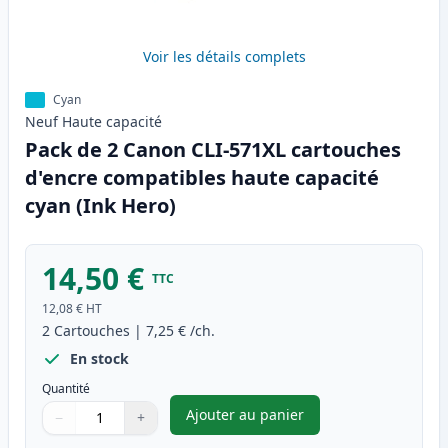
Voir les détails complets
Cyan
Neuf
Haute
capacité
Pack de 2 Canon CLI-571XL cartouches
d'encre compatibles haute capacité
cyan (Ink Hero)
14,50 €
TTC
12,08 €
HT
2
Cartouches
|
7,25 €
/ch.
En stock
Quantité
Ajouter au panier
−
+
,
Pack de 2 Canon CLI-571XL ca
Quantité
Utilisez les boutons pour ajuster
Quantité
:
1