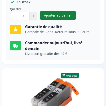
En stock
Quantité
Ajouter au panier
−
+
,
Pack de 2 Canon PGI-570XL ca
Quantité
Utilisez les boutons pour ajuster
Quantité
:
1
Garantie de qualité
Garantie de 3 ans. Retours sous 90 jours
Commandez aujourd’hui, livré
demain
Livraison gratuite dès 49 €
Avec puce