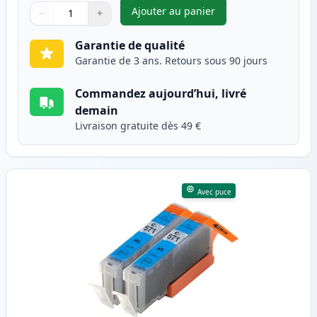
Ajouter au panier
−
+
,
Pack de 2 Canon CLI-571XL ca
Quantité
Utilisez les boutons pour ajuster
Quantité
:
1
Garantie de qualité
Garantie de 3 ans. Retours sous 90 jours
Commandez aujourd’hui, livré
demain
Livraison gratuite dès 49 €
Avec puce