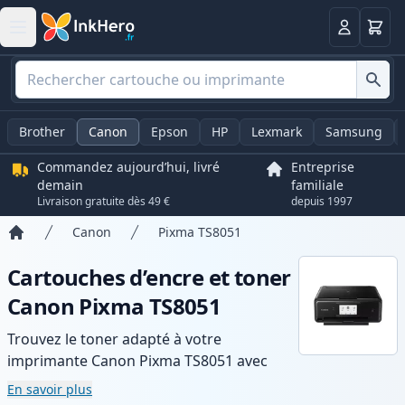
Panier
Connexio
Brother
Canon
Epson
HP
Lexmark
Samsung
Commandez aujourd’hui, livré
Entreprise
demain
familiale
Livraison gratuite dès 49 €
depuis 1997
Canon
Pixma TS8051
Accueil
Cartouches d’encre et toner
Canon Pixma TS8051
Trouvez le toner adapté à votre
imprimante Canon Pixma TS8051 avec
notre gamme de cartouches compatibles
En savoir plus
et haute capacité. Profitez d’une qualité