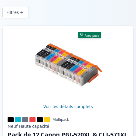
d’impression constante et d’une livraison
Filtres
rapide depuis un stock local en .
Produits
Avec puce
Voir les détails complets
Multipack
Neuf
Haute
capacité
Pack de 12 Canon PGI-570XL & CLI-571XL