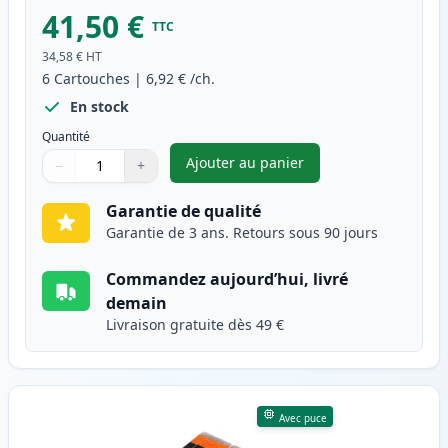
41,50 €
TTC
34,58 €
HT
6
Cartouches
|
6,92 €
/ch.
En stock
Quantité
Ajouter au panier
−
+
,
Pack de 6 Canon PGI-570XL & 
Quantité
Utilisez les boutons pour ajuster
Quantité
:
1
Garantie de qualité
Garantie de 3 ans. Retours sous 90 jours
Commandez aujourd’hui, livré
demain
Livraison gratuite dès 49 €
Avec puce