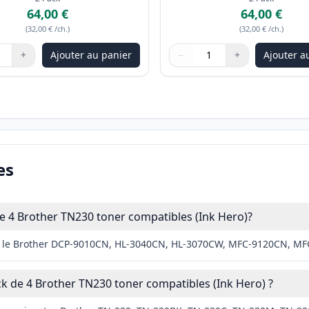
64,00 €
64,00 €
(
32,00 €
/ch.
)
(
32,00 €
/ch.
)
+
Ajouter au panier
−
+
Ajouter a
les boutons pour ajuster
:
1
Quantité
Utilisez les boutons pour ajus
Quantité
:
1
es
e 4 Brother TN230 toner compatibles (Ink Hero)?
vec le Brother DCP-9010CN, HL-3040CN, HL-3070CW, MFC-9120CN, 
ck de 4 Brother TN230 toner compatibles (Ink Hero) ?