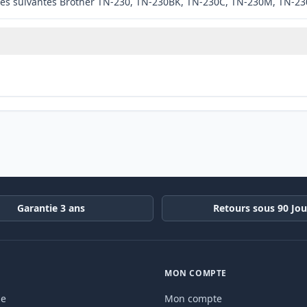
les suivantes Brother TN-230, TN-230BK, TN-230C, TN-230M, TN-23
Garantie 3 ans
Retours sous 90 Jou
MON COMPTE
de
Mon compte