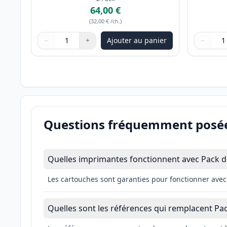
64,00 €
(
32,00 €
/ch.
)
−
+
Ajouter au panier
−
Quantité
Utilisez les boutons pour ajuster
Quantité
:
1
Quantité
Utilisez 
Quantité
Questions fréquemment posé
Quelles imprimantes fonctionnent avec Pack d
Les cartouches sont garanties pour fonctionner a
Quelles sont les références qui remplacent Pa