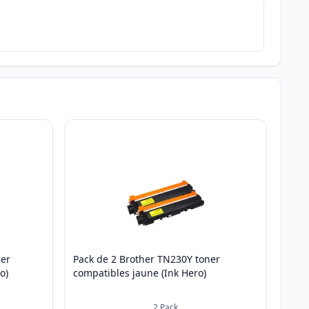
ner
Pack de 2 Brother TN230Y toner
o)
compatibles jaune (Ink Hero)
2
Pack