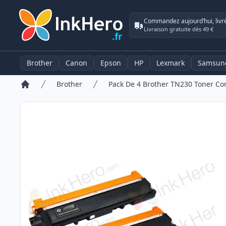
Commandez aujourd’hui, livr
Livraison gratuite dès 49 €
Brother
Canon
Epson
HP
Lexmark
Samsun
Brother
Accueil