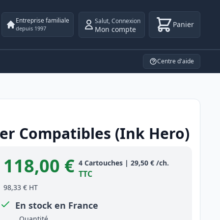
Entreprise familiale
Salut
,
Connexion
Panier
Mon compte
depuis 1997
Centre d'aide
er Compatibles (Ink Hero)
118,00 €
Product information
4
Cartouches
|
29,50 €
/ch.
TTC
98,33 €
HT
En stock en France
Quantité