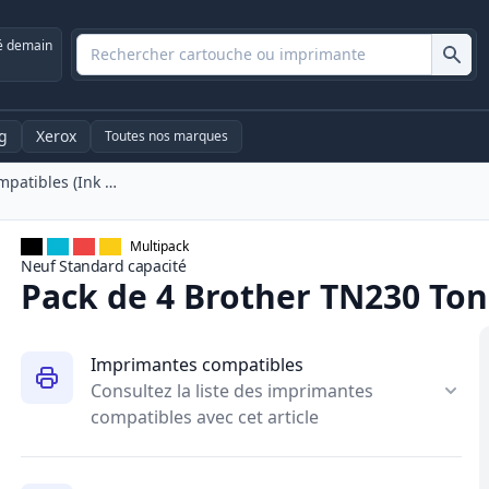
é demain
g
Xerox
Toutes nos marques
Pack De 4 Brother TN230 Toner Compatibles (Ink Hero)
Multipack
Neuf
Standard
capacité
Pack de 4 Brother TN230 Ton
Imprimantes compatibles
Consultez la liste des imprimantes
compatibles avec cet article