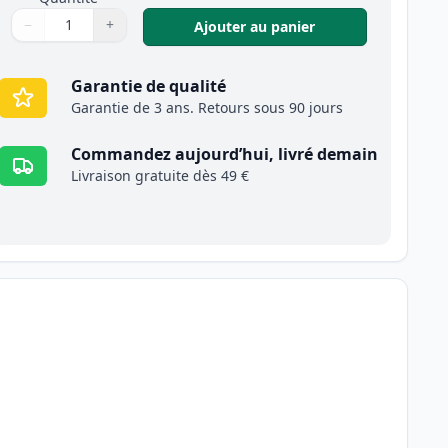
−
+
,
Pack de 4 Brother
Ajouter au panier
Quantité
Utilisez les boutons pour ajuster
Quantité
:
1
Garantie de qualité
Garantie de 3 ans. Retours sous 90 jours
Commandez aujourd’hui, livré demain
Livraison gratuite dès 49 €