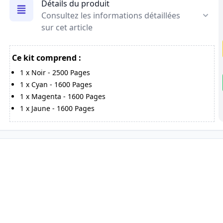
Détails du produit
Consultez les informations détaillées
sur cet article
Ce kit comprend :
1
x
Noir
-
2500
Pages
1
x
Cyan
-
1600
Pages
1
x
Magenta
-
1600
Pages
1
x
Jaune
-
1600
Pages