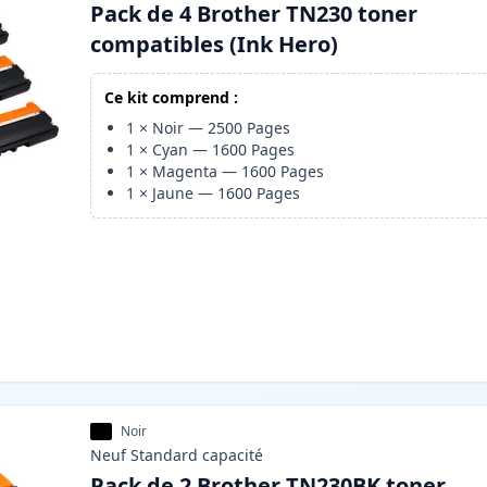
Pack de 4 Brother TN230 toner
compatibles (Ink Hero)
Ce kit comprend :
1
×
Noir
—
2500
Pages
1
×
Cyan
—
1600
Pages
1
×
Magenta
—
1600
Pages
1
×
Jaune
—
1600
Pages
Noir
Neuf
Standard
capacité
Pack de 2 Brother TN230BK toner