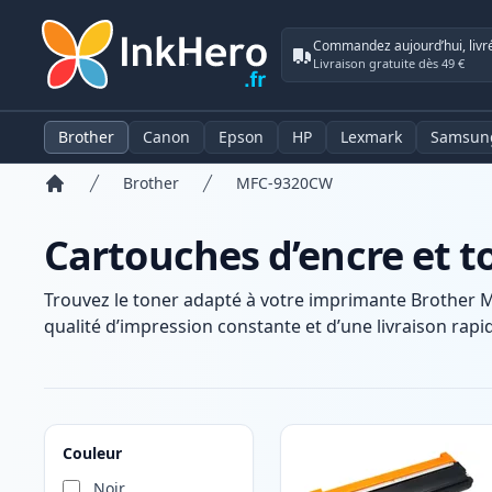
Commandez aujourd’hui, livr
Livraison gratuite dès 49 €
Brother
Canon
Epson
HP
Lexmark
Samsun
Brother
MFC-9320CW
Accueil
Cartouches d’encre et 
Trouvez le toner adapté à votre imprimante Brother 
qualité d’impression constante et d’une livraison rapid
Produits
Couleur
Noir