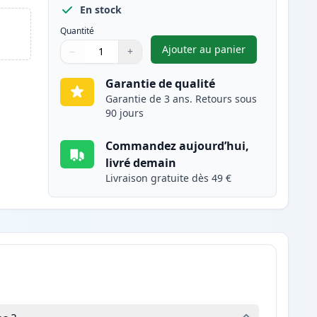
En stock
Quantité
Ajouter au panier
−
+
,
Pack de 2 Brother TN23
Quantité
Utilisez les boutons pour ajuster
Quantité
:
1
Garantie de qualité
Garantie de 3 ans. Retours sous
90 jours
Commandez aujourd’hui,
livré demain
Livraison gratuite dès 49 €