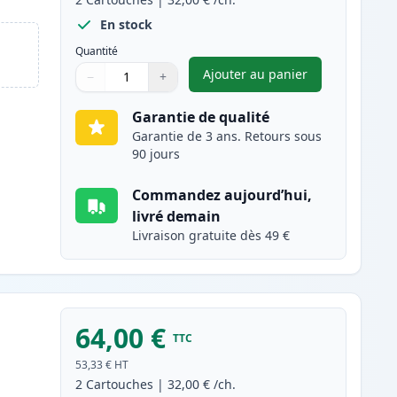
En stock
Quantité
Ajouter au panier
−
+
,
Pack de 2 Brother TN2
Quantité
Utilisez les boutons pour ajuster
Quantité
:
1
Garantie de qualité
Garantie de 3 ans. Retours sous
90 jours
Commandez aujourd’hui,
livré demain
Livraison gratuite dès 49 €
64,00 €
TTC
53,33 €
HT
2
Cartouches
|
32,00 €
/ch.