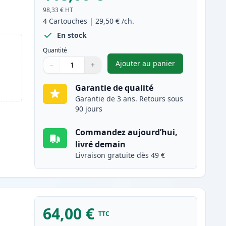
98,33 €
HT
4
Cartouches
|
29,50 €
/ch.
En stock
Quantité
Ajouter au panier
−
+
,
Pack de 4 Brother TN23
Quantité
Utilisez les boutons pour ajuster
Quantité
:
1
Garantie de qualité
Garantie de 3 ans. Retours sous
90 jours
Commandez aujourd’hui,
livré demain
Livraison gratuite dès 49 €
64,00 €
TTC