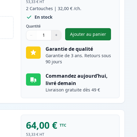
53,33 €
HT
2
Cartouches
|
32,00 €
/ch.
En stock
Quantité
Ajouter au panier
−
+
,
Pack de 2 Brother TN23
Quantité
Utilisez les boutons pour ajuster
Quantité
:
1
Garantie de qualité
Garantie de 3 ans. Retours sous
90 jours
Commandez aujourd’hui,
livré demain
Livraison gratuite dès 49 €
64,00 €
TTC
53,33 €
HT