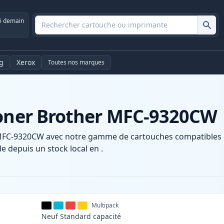
é demain
g
Xerox
Toutes nos marques
toner Brother MFC-9320CW
MFC-9320CW avec notre gamme de cartouches compatibles et
e depuis un stock local en .
Multipack
Neuf
Standard
capacité