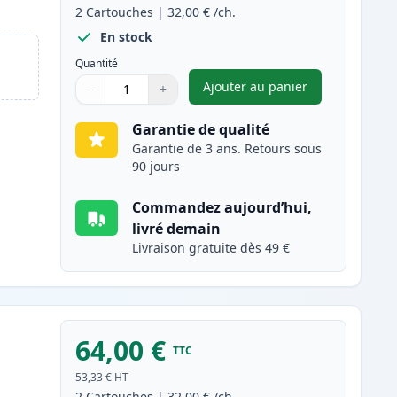
2
Cartouches
|
32,00 €
/ch.
En stock
Quantité
Ajouter au panier
−
+
,
Pack de 2 Brother TN2
Quantité
Utilisez les boutons pour ajuster
Quantité
:
1
Garantie de qualité
Garantie de 3 ans. Retours sous
90 jours
Commandez aujourd’hui,
livré demain
Livraison gratuite dès 49 €
64,00 €
TTC
53,33 €
HT
2
Cartouches
|
32,00 €
/ch.