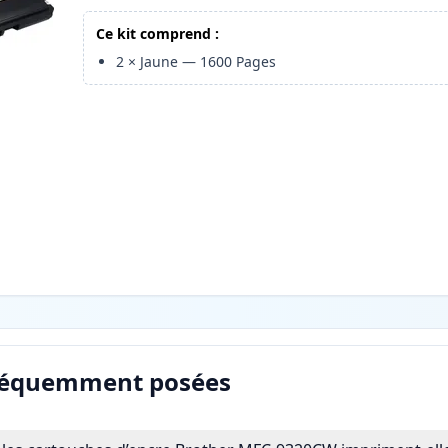
Ce kit comprend :
2
×
Jaune
—
1600
Pages
réquemment posées