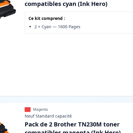
compatibles cyan (Ink Hero)
Ce kit comprend :
2
×
Cyan
—
1600
Pages
Magenta
Neuf
Standard
capacité
Pack de 2 Brother TN230M toner
compatibles magenta (Ink Hero)