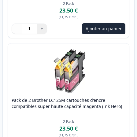
2
Pack
23,50 €
(
11,75 €
/ch.
)
−
+
Ajouter au panier
Quantité
Utilisez les boutons pour ajuster
Quantité
:
1
Pack de 2 Brother LC125M cartouches d'encre
compatibles super haute capacité magenta (Ink Hero)
2
Pack
23,50 €
(
11,75 €
/ch.
)