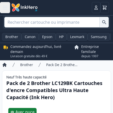
Panier
Connexio
Brother
Canon
Epson
HP
Lexmark
Samsung
Commandez aujourd’hui, livré
Entreprise
demain
familiale
Livraison gratuite dès 49 €
depuis 1997
Brother
Pack De 2 Brother LC129BK Cartouches d'encre Compatibles Ultra Haute Capacité (Ink Hero)
Accueil
Neuf
Très haute
capacité
Pack de 2 Brother LC129BK Cartouches
d'encre Compatibles Ultra Haute
Capacité (Ink Hero)
Product information
Avec puce