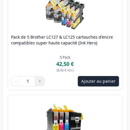
Pack de 5 Brother LC127 & LC125 cartouches d'encre
compatibles super haute capacité (Ink Hero)
5
Pack
42,50 €
(
8,50 €
/ch.
)
−
+
Ajouter au panier
Quantité
Utilisez les boutons pour ajuster
Quantité
:
1