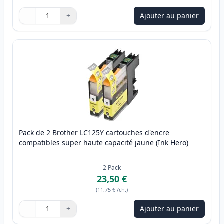
−
+
Ajouter au panier
Quantité
Utilisez les boutons pour ajuster
Quantité
:
1
Pack de 2 Brother LC125Y cartouches d'encre
compatibles super haute capacité jaune (Ink Hero)
2
Pack
23,50 €
(
11,75 €
/ch.
)
−
+
Ajouter au panier
Quantité
Utilisez les boutons pour ajuster
Quantité
:
1