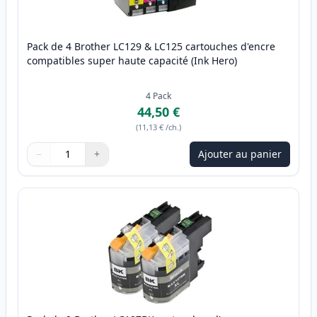
Pack de 4 Brother LC129 & LC125 cartouches d'encre
compatibles super haute capacité (Ink Hero)
4
Pack
44,50 €
(
11,13 €
/ch.
)
−
+
Ajouter au panier
Quantité
Utilisez les boutons pour ajuster
Quantité
:
1