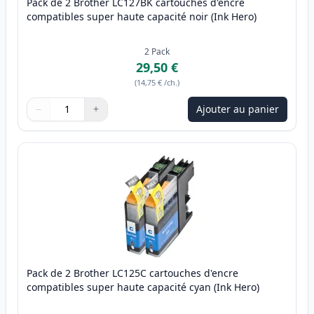
Pack de 2 Brother LC127BK cartouches d'encre
compatibles super haute capacité noir (Ink Hero)
2
Pack
29,50 €
(
14,75 €
/ch.
)
−
+
Ajouter au panier
Quantité
Utilisez les boutons pour ajuster
Quantité
:
1
Pack de 2 Brother LC125C cartouches d'encre
compatibles super haute capacité cyan (Ink Hero)