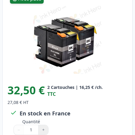
32,50 €
2
Cartouches
|
16,25 €
/ch.
TTC
27,08 €
HT
En stock en France
Quantité
−
+
Quantité
Utilisez les boutons pour ajuster
Quantité
:
1