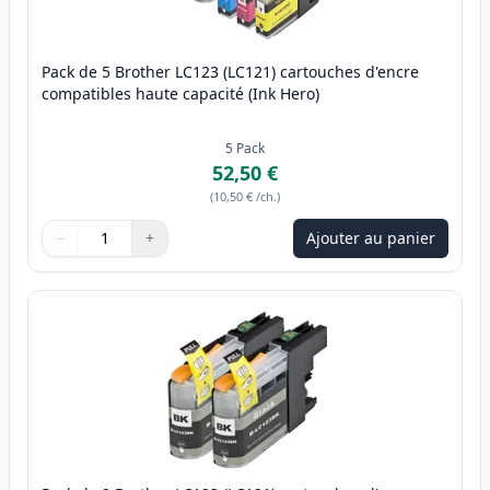
Pack de 5 Brother LC123 (LC121) cartouches d'encre
compatibles haute capacité (Ink Hero)
5
Pack
52,50 €
(
10,50 €
/ch.
)
−
+
Ajouter au panier
Quantité
Utilisez les boutons pour ajuster
Quantité
:
1