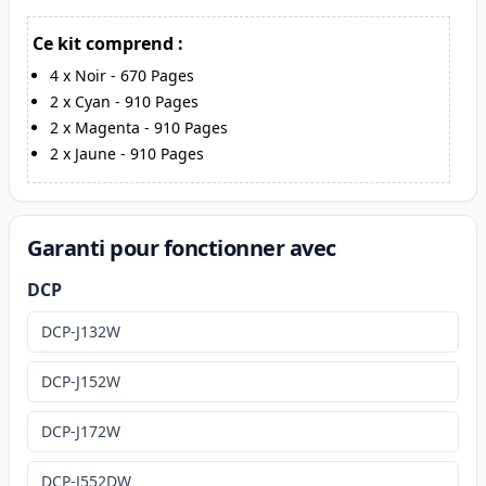
Ce kit comprend :
4
x
Noir
-
670
Pages
2
x
Cyan
-
910
Pages
2
x
Magenta
-
910
Pages
2
x
Jaune
-
910
Pages
Garanti pour fonctionner avec
DCP
DCP-J132W
DCP-J152W
DCP-J172W
DCP-J552DW