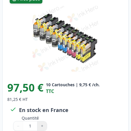
97,50 €
10
Cartouches
|
9,75 €
/ch.
TTC
81,25 €
HT
En stock en France
Quantité
−
+
Quantité
Utilisez les boutons pour ajuster
Quantité
:
1