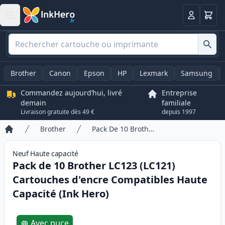
Panier
Connexio
Brother
Canon
Epson
HP
Lexmark
Samsung
Commandez aujourd’hui, livré
Entreprise
demain
familiale
Livraison gratuite dès 49 €
depuis 1997
Brother
Pack De 10 Brother LC123 (LC121) Cartouches d'encre Compatibles Haute Capacité (Ink Hero)
Accueil
Neuf
Haute
capacité
Pack de 10 Brother LC123 (LC121)
Cartouches d'encre Compatibles Haute
Capacité (Ink Hero)
Product information
Avec puce