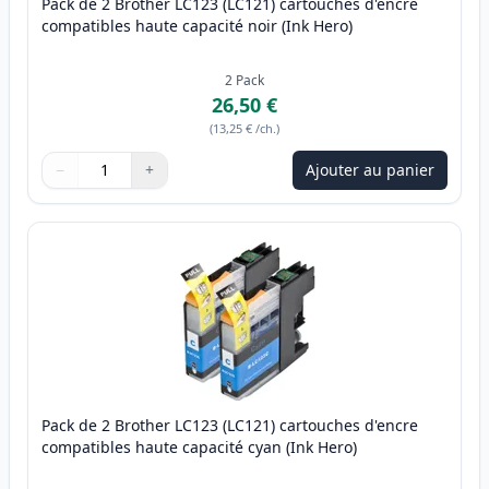
Pack de 2 Brother LC123 (LC121) cartouches d'encre
compatibles haute capacité noir (Ink Hero)
2
Pack
26,50 €
(
13,25 €
/ch.
)
−
+
Ajouter au panier
Quantité
Utilisez les boutons pour ajuster
Quantité
:
1
Pack de 2 Brother LC123 (LC121) cartouches d'encre
compatibles haute capacité cyan (Ink Hero)