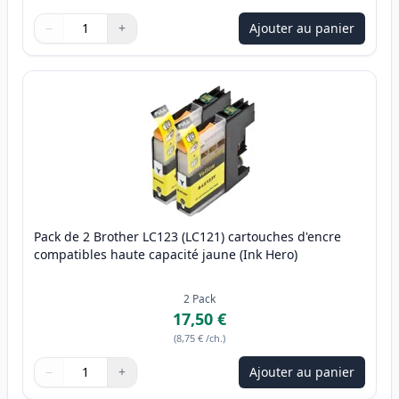
−
+
Ajouter au panier
Quantité
Utilisez les boutons pour ajuster
Quantité
:
1
Pack de 2 Brother LC123 (LC121) cartouches d'encre
compatibles haute capacité jaune (Ink Hero)
2
Pack
17,50 €
(
8,75 €
/ch.
)
−
+
Ajouter au panier
Quantité
Utilisez les boutons pour ajuster
Quantité
:
1