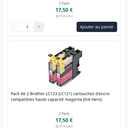
2
Pack
17,50 €
(
8,75 €
/ch.
)
−
+
Ajouter au panier
Quantité
Utilisez les boutons pour ajuster
Quantité
:
1
Pack de 2 Brother LC123 (LC121) cartouches d'encre
compatibles haute capacité magenta (Ink Hero)
2
Pack
17,50 €
(
8,75 €
/ch.
)