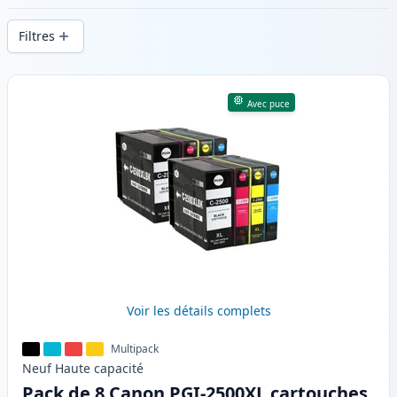
d’impression constante et d’une livraison
Filtres
rapide depuis un stock local en .
Produits
Avec puce
Voir les détails complets
Multipack
Neuf
Haute
capacité
Pack de 8 Canon PGI-2500XL cartouches