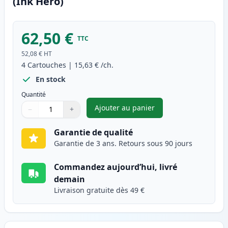
(Ink Hero)
62,50 €
TTC
52,08 €
HT
4
Cartouches
|
15,63 €
/ch.
En stock
Quantité
Ajouter au panier
−
+
,
Pack de 4 Canon PGI-2500XL c
Quantité
Utilisez les boutons pour ajuster
Quantité
:
1
Garantie de qualité
Garantie de 3 ans. Retours sous 90 jours
Commandez aujourd’hui, livré
demain
Livraison gratuite dès 49 €