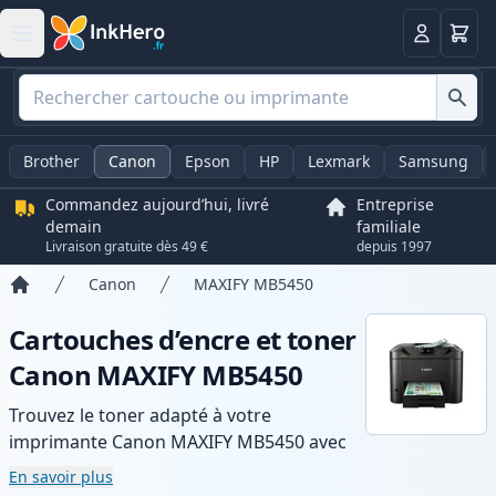
Panier
Connexio
Brother
Canon
Epson
HP
Lexmark
Samsung
Commandez aujourd’hui, livré
Entreprise
demain
familiale
Livraison gratuite dès 49 €
depuis 1997
Canon
MAXIFY MB5450
Accueil
Cartouches d’encre et toner
Canon MAXIFY MB5450
Trouvez le toner adapté à votre
imprimante Canon MAXIFY MB5450 avec
notre gamme de cartouches compatibles
En savoir plus
et haute capacité. Profitez d’une qualité