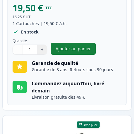
19,50 €
TTC
16,25 €
HT
1
Cartouches
|
19,50 €
/ch.
En stock
Quantité
Ajouter au panier
−
+
,
Canon PGI-2500XLBK cartouche
Quantité
Utilisez les boutons pour ajuster
Quantité
:
1
Garantie de qualité
Garantie de 3 ans. Retours sous 90 jours
Commandez aujourd’hui, livré
demain
Livraison gratuite dès 49 €
Avec puce