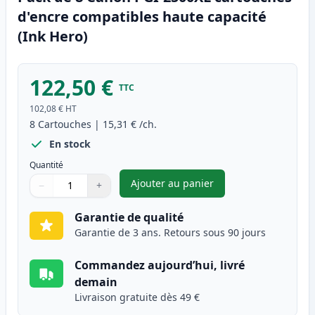
d'encre compatibles haute capacité
(Ink Hero)
122,50 €
TTC
102,08 €
HT
8
Cartouches
|
15,31 €
/ch.
En stock
Quantité
Ajouter au panier
−
+
,
Pack de 8 Canon PGI-2500XL c
Quantité
Utilisez les boutons pour ajuster
Quantité
:
1
Garantie de qualité
Garantie de 3 ans. Retours sous 90 jours
Commandez aujourd’hui, livré
demain
Livraison gratuite dès 49 €