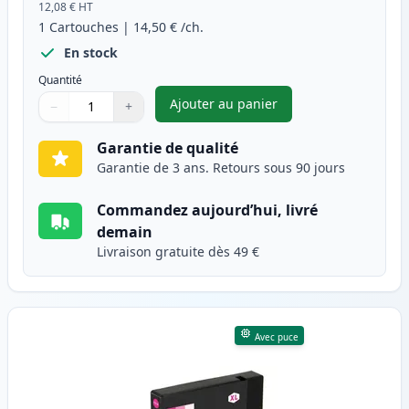
12,08 €
HT
1
Cartouches
|
14,50 €
/ch.
En stock
Quantité
Ajouter au panier
−
+
,
Canon PGI-2500XLC cartouche
Quantité
Utilisez les boutons pour ajuster
Quantité
:
1
Garantie de qualité
Garantie de 3 ans. Retours sous 90 jours
Commandez aujourd’hui, livré
demain
Livraison gratuite dès 49 €
Avec puce