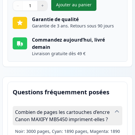
Ajouter au panier
−
+
,
Canon PGI-2500XLY cartouche 
Quantité
Utilisez les boutons pour ajuster
Quantité
:
1
Garantie de qualité
Garantie de 3 ans. Retours sous 90 jours
Commandez aujourd’hui, livré
demain
Livraison gratuite dès 49 €
Questions fréquemment posées
Combien de pages les cartouches d’encre
Canon MAXIFY MB5450 impriment-elles ?
Noir: 3000 pages, Cyan: 1890 pages, Magenta: 1890