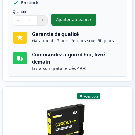
En stock
Quantité
Ajouter au panier
−
+
,
Canon PGI-2500XLM cartouche
Quantité
Utilisez les boutons pour ajuster
Quantité
:
1
Garantie de qualité
Garantie de 3 ans. Retours sous 90 jours
Commandez aujourd’hui, livré
demain
Livraison gratuite dès 49 €
Avec puce