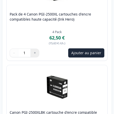
Pack de 4 Canon PGI-2500XL cartouches d'encre
compatibles haute capacité (Ink Hero)
4
Pack
62,50 €
(
15,63 €
/ch.
)
−
+
Ajouter au panier
Quantité
Utilisez les boutons pour ajuster
Quantité
:
1
Canon PGI-2500XLBK cartouche d'encre compatible