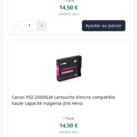
1
Pack
14,50 €
(
14,50 €
/ch.
)
−
+
Ajouter au panier
Quantité
Utilisez les boutons pour ajuster
Quantité
:
1
Canon PGI-2500XLM cartouche d'encre compatible
haute capacité magenta (Ink Hero)
1
Pack
14,50 €
(
14,50 €
/ch.
)