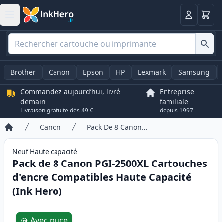
Panier
Connexio
Brother
Canon
Epson
HP
Lexmark
Samsung
Commandez aujourd’hui, livré
Entreprise
demain
familiale
Livraison gratuite dès 49 €
depuis 1997
Canon
Pack De 8 Canon PGI-2500XL Cartouches d'encre Compatibles Haute Capacité (Ink Hero)
Accueil
Neuf
Haute
capacité
Pack de 8 Canon PGI-2500XL Cartouches
d'encre Compatibles Haute Capacité
(Ink Hero)
Product information
Avec puce