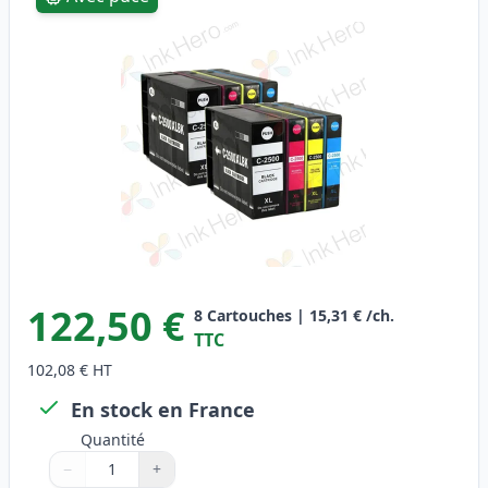
122,50 €
8
Cartouches
|
15,31 €
/ch.
TTC
102,08 €
HT
En stock en France
Quantité
−
+
Quantité
Utilisez les boutons pour ajuster
Quantité
:
1