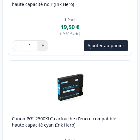
haute capacité noir (Ink Hero)
1
Pack
19,50 €
(
19,50 €
/ch.
)
−
+
Ajouter au panier
Quantité
Utilisez les boutons pour ajuster
Quantité
:
1
Canon PGI-2500XLC cartouche d'encre compatible
haute capacité cyan (Ink Hero)