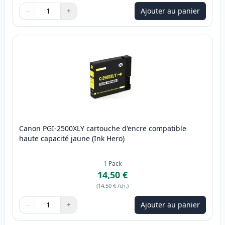
−
+
Ajouter au panier
Quantité
Utilisez les boutons pour ajuster
Quantité
:
1
Canon PGI-2500XLY cartouche d'encre compatible
haute capacité jaune (Ink Hero)
1
Pack
14,50 €
(
14,50 €
/ch.
)
−
+
Ajouter au panier
Quantité
Utilisez les boutons pour ajuster
Quantité
:
1