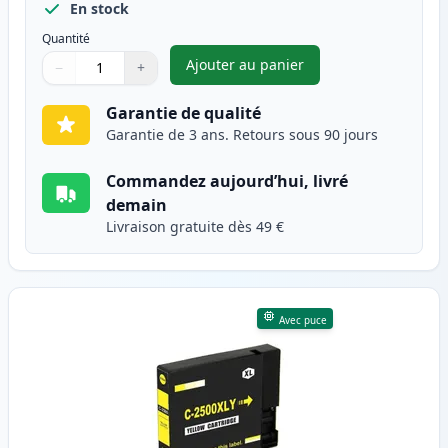
En stock
Quantité
Ajouter au panier
−
+
,
Canon PGI-2500XLM cartouche
Quantité
Utilisez les boutons pour ajuster
Quantité
:
1
Garantie de qualité
Garantie de 3 ans. Retours sous 90 jours
Commandez aujourd’hui, livré
demain
Livraison gratuite dès 49 €
Avec puce