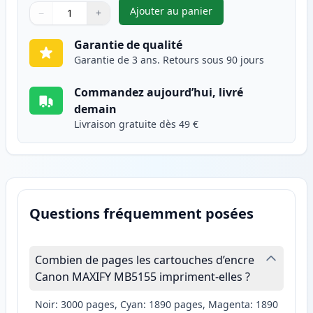
Ajouter au panier
−
+
,
Canon PGI-2500XLY cartouche 
Quantité
Utilisez les boutons pour ajuster
Quantité
:
1
Garantie de qualité
Garantie de 3 ans. Retours sous 90 jours
Commandez aujourd’hui, livré
demain
Livraison gratuite dès 49 €
Questions fréquemment posées
Combien de pages les cartouches d’encre
Canon MAXIFY MB5155 impriment-elles ?
Noir: 3000 pages, Cyan: 1890 pages, Magenta: 1890