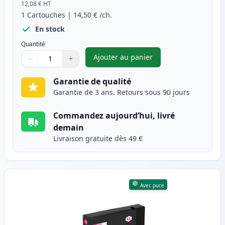
12,08 €
HT
1
Cartouches
|
14,50 €
/ch.
En stock
Quantité
Ajouter au panier
−
+
,
Canon PGI-2500XLC cartouche
Quantité
Utilisez les boutons pour ajuster
Quantité
:
1
Garantie de qualité
Garantie de 3 ans. Retours sous 90 jours
Commandez aujourd’hui, livré
demain
Livraison gratuite dès 49 €
Avec puce