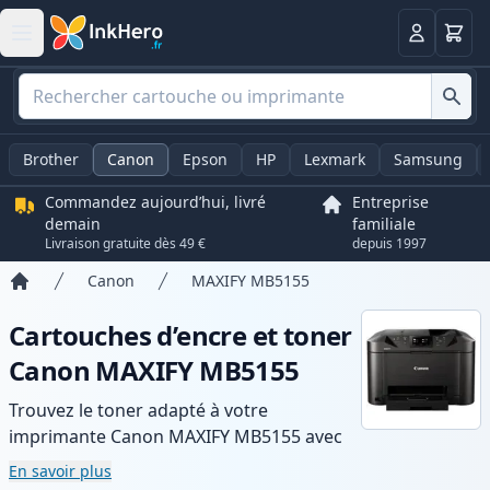
Panier
Connexio
Brother
Canon
Epson
HP
Lexmark
Samsung
Commandez aujourd’hui, livré
Entreprise
demain
familiale
Livraison gratuite dès 49 €
depuis 1997
Canon
MAXIFY MB5155
Accueil
Cartouches d’encre et toner
Canon MAXIFY MB5155
Trouvez le toner adapté à votre
imprimante Canon MAXIFY MB5155 avec
notre gamme de cartouches compatibles
En savoir plus
et haute capacité. Profitez d’une qualité