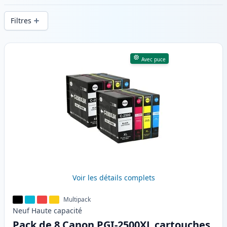
d’impression constante et d’une livraison
Filtres
rapide depuis un stock local en .
Produits
Avec puce
Voir les détails complets
Multipack
Neuf
Haute
capacité
Pack de 8 Canon PGI-2500XL cartouches