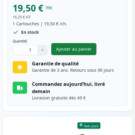
19,50 €
TTC
16,25 €
HT
1
Cartouches
|
19,50 €
/ch.
En stock
Quantité
Ajouter au panier
−
+
,
Canon PGI-2500XLBK cartouche
Quantité
Utilisez les boutons pour ajuster
Quantité
:
1
Garantie de qualité
Garantie de 3 ans. Retours sous 90 jours
Commandez aujourd’hui, livré
demain
Livraison gratuite dès 49 €
Avec puce