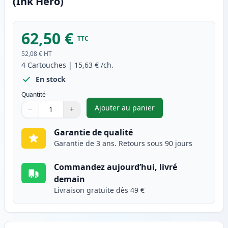
(Ink Hero)
62,50 €
TTC
52,08 €
HT
4
Cartouches
|
15,63 €
/ch.
En stock
Quantité
Ajouter au panier
−
+
,
Pack de 4 Canon PGI-2500XL c
Quantité
Utilisez les boutons pour ajuster
Quantité
:
1
Garantie de qualité
Garantie de 3 ans. Retours sous 90 jours
Commandez aujourd’hui, livré
demain
Livraison gratuite dès 49 €