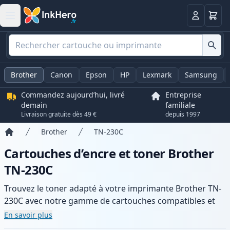
Panier
Connexio
Brother
Canon
Epson
HP
Lexmark
Samsung
Commandez aujourd’hui, livré
Entreprise
demain
familiale
Livraison gratuite dès 49 €
depuis 1997
Brother
TN-230C
Accueil
Cartouches d’encre et toner Brother
TN-230C
Trouvez le toner adapté à votre imprimante Brother TN-
230C avec notre gamme de cartouches compatibles et
haute capacité. Profitez d’une qualité d’impression
En savoir plus
constante et d’une livraison rapide depuis un stock local