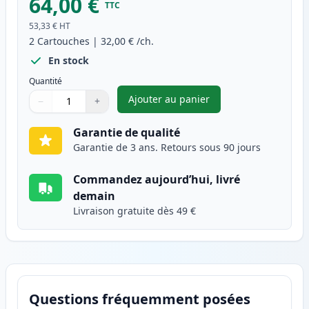
64,00 €
TTC
53,33 €
HT
2
Cartouches
|
32,00 €
/ch.
En stock
Quantité
Ajouter au panier
−
+
,
Pack de 2 Brother TN230C ton
Quantité
Utilisez les boutons pour ajuster
Quantité
:
1
Garantie de qualité
Garantie de 3 ans. Retours sous 90 jours
Commandez aujourd’hui, livré
demain
Livraison gratuite dès 49 €
Questions fréquemment posées