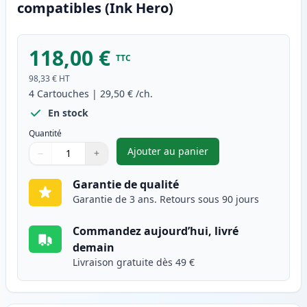
compatibles (Ink Hero)
118,00 €
TTC
98,33 €
HT
4
Cartouches
|
29,50 €
/ch.
En stock
Quantité
Ajouter au panier
−
+
,
Pack de 4 Brother TN230 tone
Quantité
Utilisez les boutons pour ajuster
Quantité
:
1
Garantie de qualité
Garantie de 3 ans. Retours sous 90 jours
Commandez aujourd’hui, livré
demain
Livraison gratuite dès 49 €