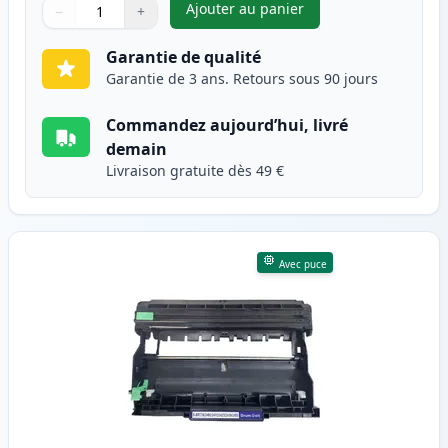
Ajouter au panier
−
+
,
Brother TN2420 toner compati
Quantité
Utilisez les boutons pour ajuster
Quantité
:
1
Garantie de qualité
Garantie de 3 ans. Retours sous 90 jours
Commandez aujourd’hui, livré
demain
Livraison gratuite dès 49 €
Avec puce