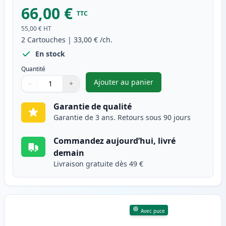
66,00 €
TTC
55,00 €
HT
2
Cartouches
|
33,00 €
/ch.
En stock
Quantité
Ajouter au panier
−
+
,
Pack de 2 Brother TN2420 ton
Quantité
Utilisez les boutons pour ajuster
Quantité
:
1
Garantie de qualité
Garantie de 3 ans. Retours sous 90 jours
Commandez aujourd’hui, livré
demain
Livraison gratuite dès 49 €
Avec puce