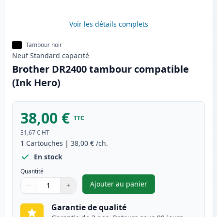
Voir les détails complets
Tambour noir
Neuf
Standard
capacité
Brother DR2400 tambour compatible
(Ink Hero)
38,00 €
TTC
31,67 €
HT
1
Cartouches
|
38,00 €
/ch.
En stock
Quantité
Ajouter au panier
−
+
,
Brother DR2400 tambour comp
Quantité
Utilisez les boutons pour ajuster
Quantité
:
1
Garantie de qualité