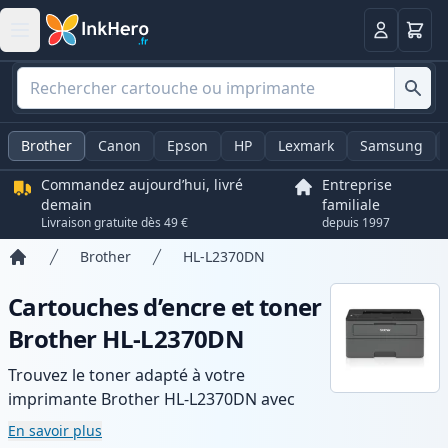
Panier
Connexio
Brother
Canon
Epson
HP
Lexmark
Samsung
Commandez aujourd’hui, livré
Entreprise
demain
familiale
Livraison gratuite dès 49 €
depuis 1997
Brother
HL-L2370DN
Accueil
Cartouches d’encre et toner
Brother HL-L2370DN
Trouvez le toner adapté à votre
imprimante Brother HL-L2370DN avec
notre gamme de cartouches compatibles
En savoir plus
et haute capacité. Profitez d’une qualité