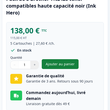
compatibles haute capacité noir (Ink
Hero)
138,00 €
TTC
115,00 €
HT
5
Cartouches
|
27,60 €
/ch.
En stock
Quantité
Ajouter au panier
−
+
,
Pack de 5 Brother TN2420 ton
Quantité
Utilisez les boutons pour ajuster
Quantité
:
1
Garantie de qualité
Garantie de 3 ans. Retours sous 90 jours
Commandez aujourd’hui, livré
demain
Livraison gratuite dès 49 €