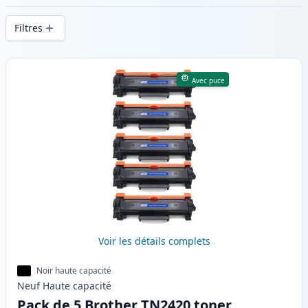
d’impression constante et d’une livraison
Filtres
rapide depuis un stock local en .
Produits
Avec puce
Voir les détails complets
Noir haute capacité
Neuf
Haute
capacité
Pack de 5 Brother TN2420 toner