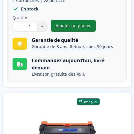
1
Cartouches
|
28,00 €
/ch.
En stock
Quantité
Ajouter au panier
−
+
,
Brother TN2410 toner compati
Quantité
Utilisez les boutons pour ajuster
Quantité
:
1
Garantie de qualité
Garantie de 3 ans. Retours sous 90 jours
Commandez aujourd’hui, livré
demain
Livraison gratuite dès 49 €
Avec puce