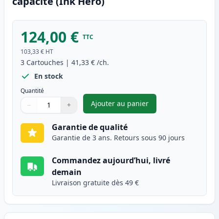
capacité (Ink Hero)
124,00 €
TTC
103,33 €
HT
3
Cartouches
|
41,33 €
/ch.
En stock
Quantité
Ajouter au panier
−
+
,
Pack de 3 Brother TN2420 & 
Quantité
Utilisez les boutons pour ajuster
Quantité
:
1
Garantie de qualité
Garantie de 3 ans. Retours sous 90 jours
Commandez aujourd’hui, livré
demain
Livraison gratuite dès 49 €