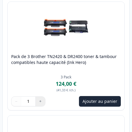
Pack de 3 Brother TN2420 & DR2400 toner & tambour
compatibles haute capacité (Ink Hero)
3
Pack
124,00 €
(
41,33 €
/ch.
)
−
+
Ajouter au panier
Quantité
Utilisez les boutons pour ajuster
Quantité
:
1