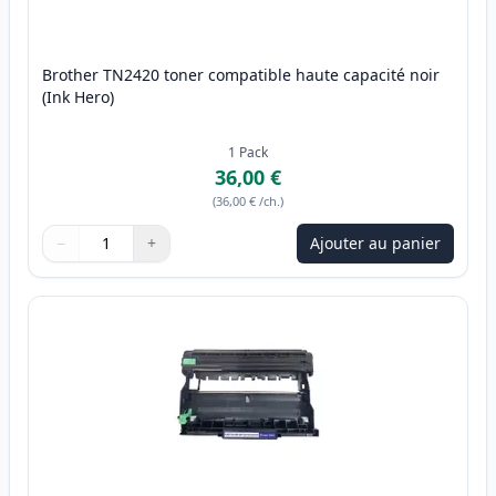
Brother TN2420 toner compatible haute capacité noir
(Ink Hero)
1
Pack
36,00 €
(
36,00 €
/ch.
)
−
+
Ajouter au panier
Quantité
Utilisez les boutons pour ajuster
Quantité
:
1