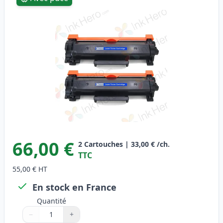
66,00 €
2
Cartouches
|
33,00 €
/ch.
TTC
55,00 €
HT
En stock en France
Quantité
−
+
Quantité
Utilisez les boutons pour ajuster
Quantité
:
1