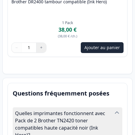
Brother DR2400 tambour compatible (Ink Hero)
1
Pack
38,00 €
(
38,00 €
/ch.
)
−
+
Ajouter au panier
Quantité
Utilisez les boutons pour ajuster
Quantité
:
1
Questions fréquemment posées
Quelles imprimantes fonctionnent avec
Pack de 2 Brother TN2420 toner
compatibles haute capacité noir (Ink