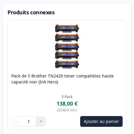
Produits connexes
Pack de 5 Brother TN2420 toner compatibles haute
capacité noir (Ink Hero)
5
Pack
138,00 €
(
27,60 €
/ch.
)
−
+
Ajouter au panier
Quantité
Utilisez les boutons pour ajuster
Quantité
:
1