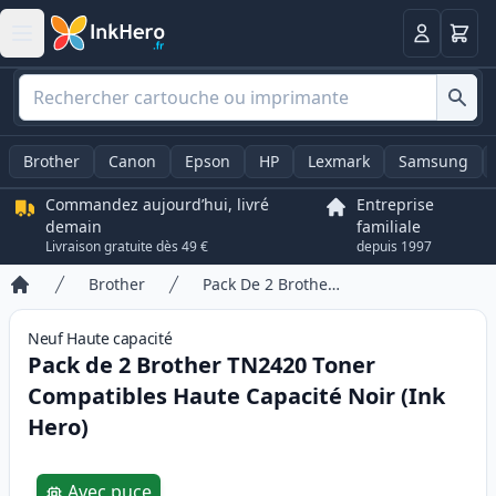
Panier
Connexio
Brother
Canon
Epson
HP
Lexmark
Samsung
Commandez aujourd’hui, livré
Entreprise
demain
familiale
Livraison gratuite dès 49 €
depuis 1997
Brother
Pack De 2 Brother TN2420 Toner Compatibles Haute Capacité Noir (Ink Hero)
Accueil
Neuf
Haute
capacité
Pack de 2 Brother TN2420 Toner
Compatibles Haute Capacité Noir (Ink
Hero)
Product information
Avec puce