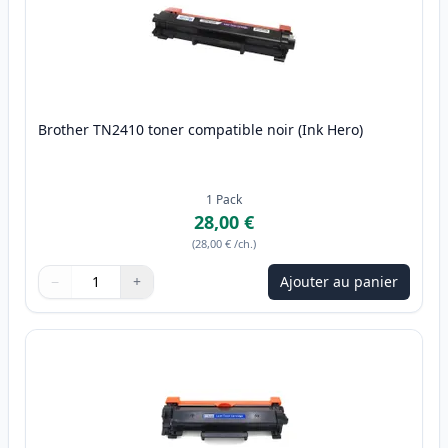
Brother TN2410 toner compatible noir (Ink Hero)
1
Pack
28,00 €
(
28,00 €
/ch.
)
−
+
Ajouter au panier
Quantité
Utilisez les boutons pour ajuster
Quantité
:
1