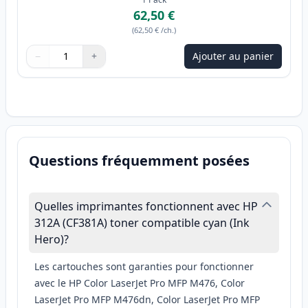
62,50 €
(
62,50 €
/ch.
)
−
+
Ajouter au panier
Quantité
Utilisez les boutons pour ajuster
Quantité
:
1
Questions fréquemment posées
Quelles imprimantes fonctionnent avec HP
312A (CF381A) toner compatible cyan (Ink
Hero)?
Les cartouches sont garanties pour fonctionner
avec le HP Color LaserJet Pro MFP M476, Color
LaserJet Pro MFP M476dn, Color LaserJet Pro MFP