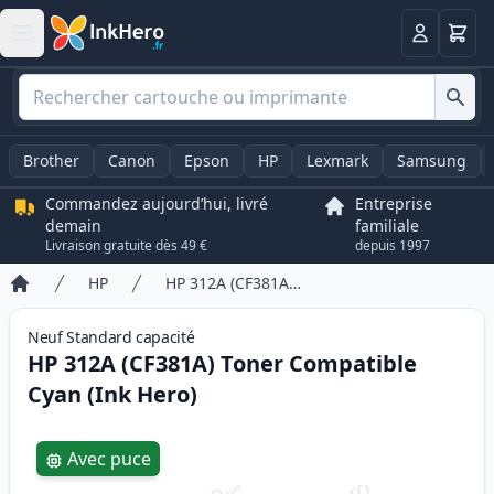
Panier
Connexio
Brother
Canon
Epson
HP
Lexmark
Samsung
Commandez aujourd’hui, livré
Entreprise
demain
familiale
Livraison gratuite dès 49 €
depuis 1997
HP
HP 312A (CF381A) Toner Compatible Cyan (Ink Hero)
Accueil
Neuf
Standard
capacité
HP 312A (CF381A) Toner Compatible
Cyan (Ink Hero)
Product information
Avec puce