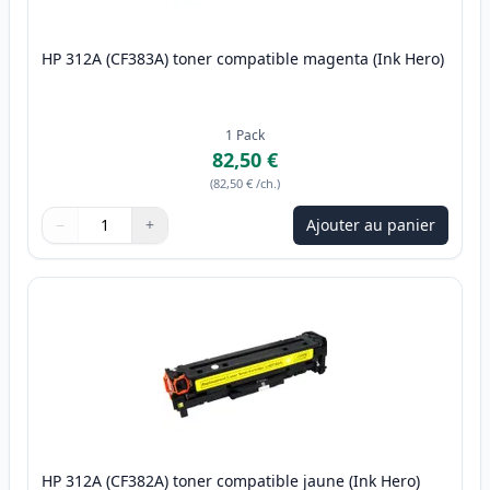
HP 312A (CF383A) toner compatible magenta (Ink Hero)
1
Pack
82,50 €
(
82,50 €
/ch.
)
−
+
Ajouter au panier
Quantité
Utilisez les boutons pour ajuster
Quantité
:
1
HP 312A (CF382A) toner compatible jaune (Ink Hero)