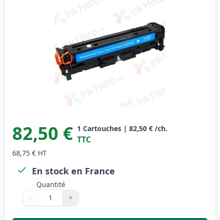
82,50 €
1
Cartouches
|
82,50 €
/ch.
TTC
68,75 €
HT
En stock en France
Quantité
−
+
Quantité
Utilisez les boutons pour ajuster
Quantité
:
1