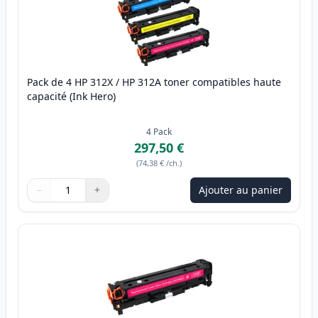
Pack de 4 HP 312X / HP 312A toner compatibles haute
capacité (Ink Hero)
4
Pack
297,50 €
(
74,38 €
/ch.
)
−
+
Ajouter au panier
Quantité
Utilisez les boutons pour ajuster
Quantité
:
1