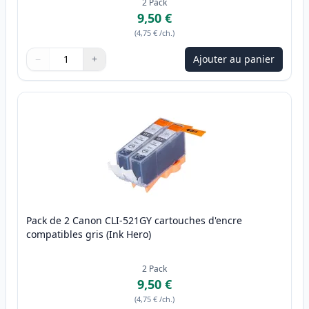
2
Pack
9,50 €
(
4,75 €
/ch.
)
−
+
Ajouter au panier
Quantité
Utilisez les boutons pour ajuster
Quantité
:
1
Pack de 2 Canon CLI-521GY cartouches d'encre
compatibles gris (Ink Hero)
2
Pack
9,50 €
(
4,75 €
/ch.
)