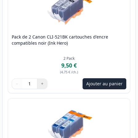
Pack de 2 Canon CLI-521BK cartouches d'encre
compatibles noir (Ink Hero)
2
Pack
9,50 €
(
4,75 €
/ch.
)
−
+
Ajouter au panier
Quantité
Utilisez les boutons pour ajuster
Quantité
:
1