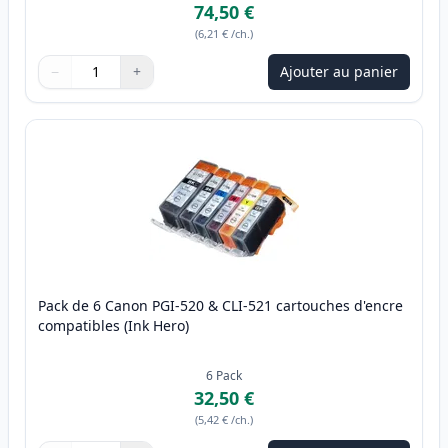
74,50 €
(
6,21 €
/ch.
)
−
+
Ajouter au panier
Quantité
Utilisez les boutons pour ajuster
Quantité
:
1
Pack de 6 Canon PGI-520 & CLI-521 cartouches d'encre
compatibles (Ink Hero)
6
Pack
32,50 €
(
5,42 €
/ch.
)