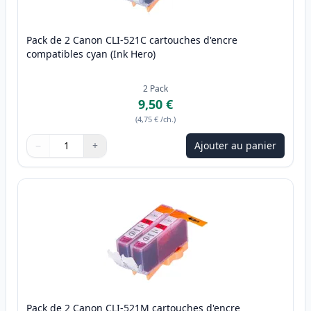
Pack de 2 Canon CLI-521C cartouches d'encre
compatibles cyan (Ink Hero)
2
Pack
9,50 €
(
4,75 €
/ch.
)
−
+
Ajouter au panier
Quantité
Utilisez les boutons pour ajuster
Quantité
:
1
Pack de 2 Canon CLI-521M cartouches d'encre