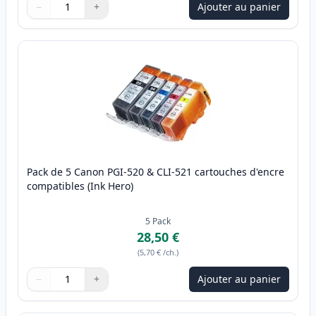
−
+
Ajouter au panier
Quantité
Utilisez les boutons pour ajuster
Quantité
:
1
Pack de 5 Canon PGI-520 & CLI-521 cartouches d'encre
compatibles (Ink Hero)
5
Pack
28,50 €
(
5,70 €
/ch.
)
−
+
Ajouter au panier
Quantité
Utilisez les boutons pour ajuster
Quantité
:
1