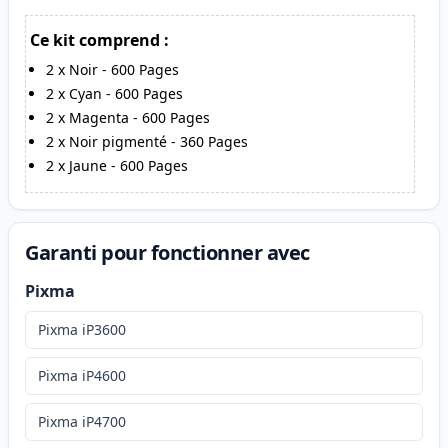
Ce kit comprend :
2
x
Noir
-
600
Pages
2
x
Cyan
-
600
Pages
2
x
Magenta
-
600
Pages
2
x
Noir pigmenté
-
360
Pages
2
x
Jaune
-
600
Pages
Garanti pour fonctionner avec
Pixma
Pixma iP3600
Pixma iP4600
Pixma iP4700