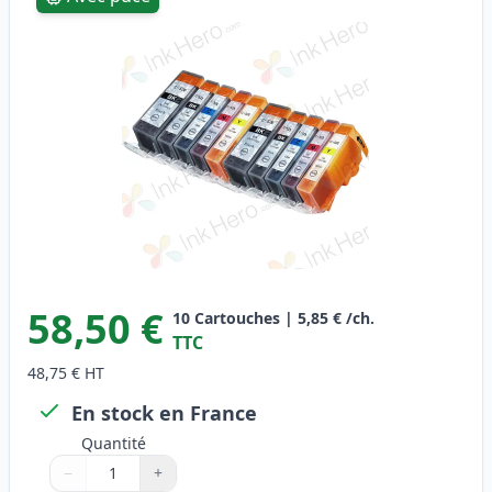
58,50 €
10
Cartouches
|
5,85 €
/ch.
TTC
48,75 €
HT
En stock en France
Quantité
−
+
Quantité
Utilisez les boutons pour ajuster
Quantité
:
1