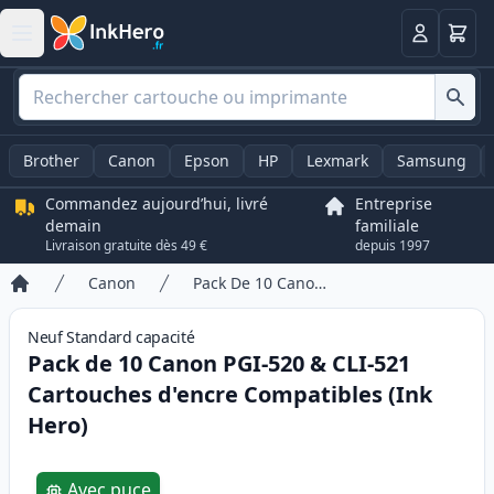
Panier
Connexio
Brother
Canon
Epson
HP
Lexmark
Samsung
Commandez aujourd’hui, livré
Entreprise
demain
familiale
Livraison gratuite dès 49 €
depuis 1997
Canon
Pack De 10 Canon PGI-520 & CLI-521 Cartouches d'encre Compatibles (Ink Hero)
Accueil
Neuf
Standard
capacité
Pack de 10 Canon PGI-520 & CLI-521
Cartouches d'encre Compatibles (Ink
Hero)
Product information
Avec puce