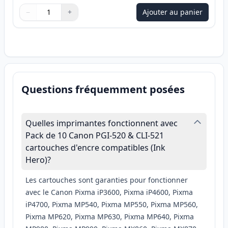
−
+
Ajouter au panier
Quantité
Utilisez les boutons pour ajuster
Quantité
:
1
Questions fréquemment posées
Quelles imprimantes fonctionnent avec
Pack de 10 Canon PGI-520 & CLI-521
cartouches d'encre compatibles (Ink
Hero)?
Les cartouches sont garanties pour fonctionner
avec le Canon Pixma iP3600, Pixma iP4600, Pixma
iP4700, Pixma MP540, Pixma MP550, Pixma MP560,
Pixma MP620, Pixma MP630, Pixma MP640, Pixma