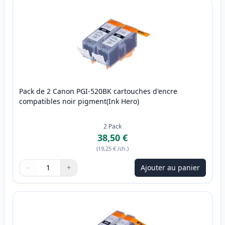
Pack de 2 Canon PGI-520BK cartouches d'encre
compatibles noir pigment(Ink Hero)
2
Pack
38,50 €
(
19,25 €
/ch.
)
−
+
Ajouter au panier
Quantité
Utilisez les boutons pour ajuster
Quantité
:
1