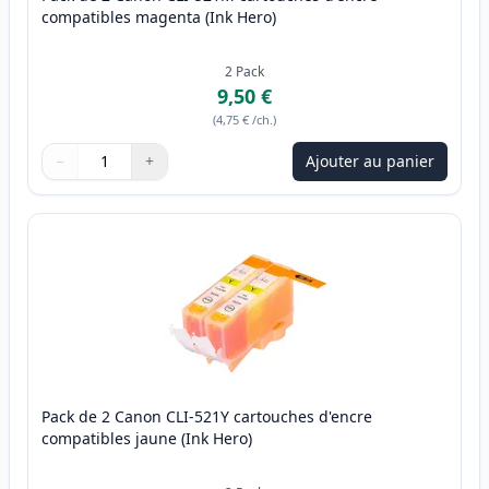
compatibles magenta (Ink Hero)
2
Pack
9,50 €
(
4,75 €
/ch.
)
−
+
Ajouter au panier
Quantité
Utilisez les boutons pour ajuster
Quantité
:
1
Pack de 2 Canon CLI-521Y cartouches d'encre
compatibles jaune (Ink Hero)