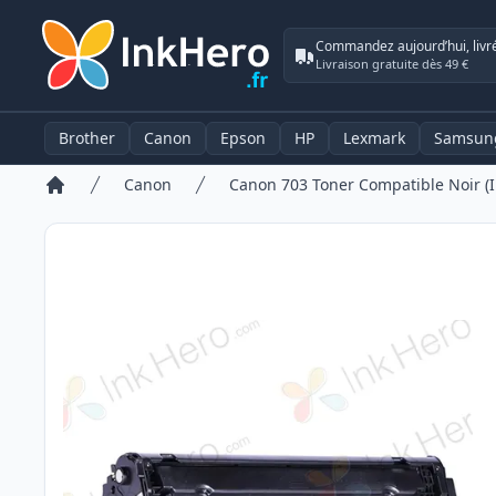
Commandez aujourd’hui, livr
Livraison gratuite dès 49 €
Brother
Canon
Epson
HP
Lexmark
Samsun
Canon
Canon 703 Toner Compatible Noir (I
Accueil