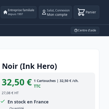
Entreprise familiale
Salut
,
Connexion
Panier
Mon compte
depuis 1997
Centre d'aide
Noir (Ink Hero)
32,50 €
Product information
1
Cartouches
|
32,50 €
/ch.
TTC
27,08 €
HT
En stock en France
Quantité