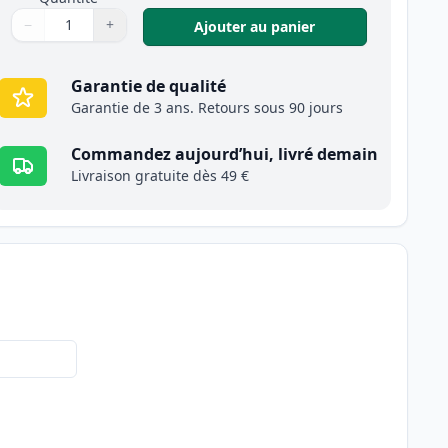
−
+
,
Canon 703 toner c
Ajouter au panier
Quantité
Utilisez les boutons pour ajuster
Quantité
:
1
Garantie de qualité
Garantie de 3 ans. Retours sous 90 jours
Commandez aujourd’hui, livré demain
Livraison gratuite dès 49 €