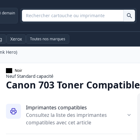
é demain
g
Xerox
Toutes nos marques
nk Hero)
Noir
Neuf
Standard
capacité
Canon 703 Toner Compatible 
Imprimantes compatibles
Consultez la liste des imprimantes
compatibles avec cet article