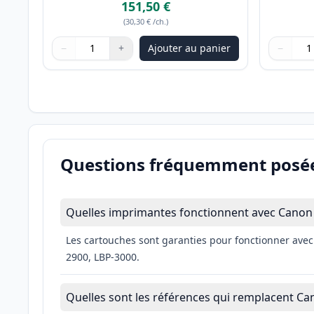
151,50 €
(
30,30 €
/ch.
)
−
+
Ajouter au panier
−
Quantité
Utilisez les boutons pour ajuster
Quantité
:
1
Quantité
Utilisez 
Quantité
Questions fréquemment posé
Quelles imprimantes fonctionnent avec Canon 
Les cartouches sont garanties pour fonctionner ave
2900, LBP-3000.
Quelles sont les références qui remplacent Ca