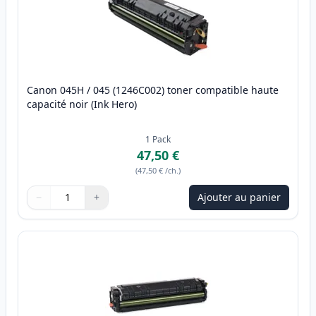
Canon 045H / 045 (1246C002) toner compatible haute
capacité noir (Ink Hero)
1
Pack
47,50 €
(
47,50 €
/ch.
)
−
+
Ajouter au panier
Quantité
Utilisez les boutons pour ajuster
Quantité
:
1