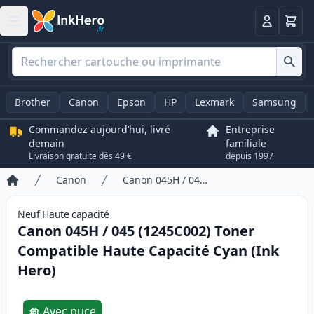
Panier
Connexio
Brother
Canon
Epson
HP
Lexmark
Samsung
Commandez aujourd’hui, livré
Entreprise
demain
familiale
Livraison gratuite dès 49 €
depuis 1997
Canon
Canon 045H / 045 (1245C002) Toner Compatible Haute Capacité Cyan (Ink Hero)
Accueil
Neuf
Haute
capacité
Canon 045H / 045 (1245C002) Toner
Compatible Haute Capacité Cyan (Ink
Hero)
Product information
Avec puce