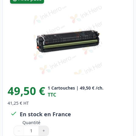
49,50 €
1
Cartouches
|
49,50 €
/ch.
TTC
41,25 €
HT
En stock en France
Quantité
−
+
Quantité
Utilisez les boutons pour ajuster
Quantité
:
1