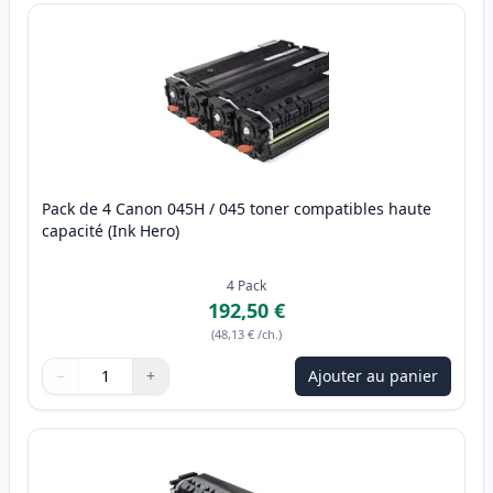
Pack de 4 Canon 045H / 045 toner compatibles haute
capacité (Ink Hero)
4
Pack
192,50 €
(
48,13 €
/ch.
)
−
+
Ajouter au panier
Quantité
Utilisez les boutons pour ajuster
Quantité
:
1