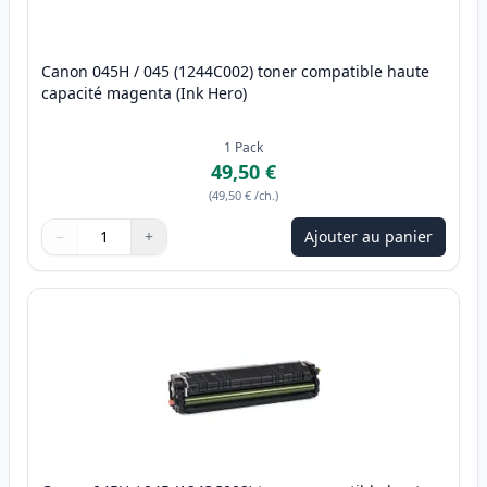
Canon 045H / 045 (1244C002) toner compatible haute
capacité magenta (Ink Hero)
1
Pack
49,50 €
(
49,50 €
/ch.
)
−
+
Ajouter au panier
Quantité
Utilisez les boutons pour ajuster
Quantité
:
1