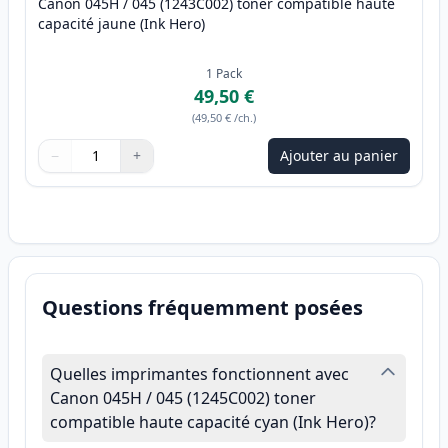
Canon 045H / 045 (1243C002) toner compatible haute
capacité jaune (Ink Hero)
1
Pack
49,50 €
(
49,50 €
/ch.
)
−
+
Ajouter au panier
Quantité
Utilisez les boutons pour ajuster
Quantité
:
1
Questions fréquemment posées
Quelles imprimantes fonctionnent avec
Canon 045H / 045 (1245C002) toner
compatible haute capacité cyan (Ink Hero)?