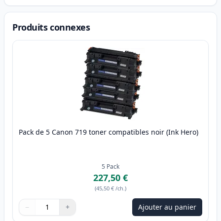
Produits connexes
Pack de 5 Canon 719 toner compatibles noir (Ink Hero)
5
Pack
227,50 €
(
45,50 €
/ch.
)
−
+
Ajouter au panier
Quantité
Utilisez les boutons pour ajuster
Quantité
:
1