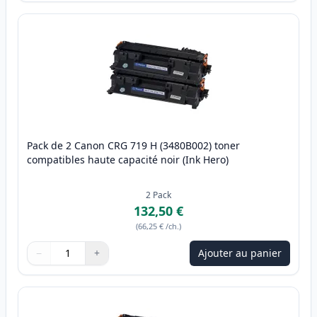
Pack de 2 Canon CRG 719 H (3480B002) toner
compatibles haute capacité noir (Ink Hero)
2
Pack
132,50 €
(
66,25 €
/ch.
)
−
+
Ajouter au panier
Quantité
Utilisez les boutons pour ajuster
Quantité
:
1