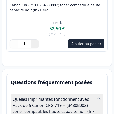
Canon CRG 719 H (3480B002) toner compatible haute
capacité noir (Ink Hero)
1
Pack
52,50 €
(
52,50 €
/ch.
)
−
+
Ajouter au panier
Quantité
Utilisez les boutons pour ajuster
Quantité
:
1
Questions fréquemment posées
Quelles imprimantes fonctionnent avec
Pack de 5 Canon CRG 719 H (3480B002)
toner compatibles haute capacité noir (Ink