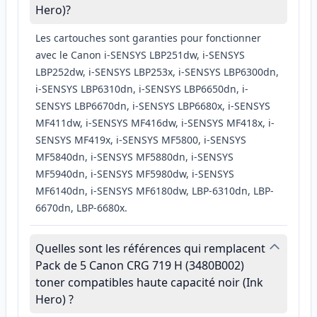
Hero)?
Les cartouches sont garanties pour fonctionner
avec le Canon i-SENSYS LBP251dw, i-SENSYS
LBP252dw, i-SENSYS LBP253x, i-SENSYS LBP6300dn,
i-SENSYS LBP6310dn, i-SENSYS LBP6650dn, i-
SENSYS LBP6670dn, i-SENSYS LBP6680x, i-SENSYS
MF411dw, i-SENSYS MF416dw, i-SENSYS MF418x, i-
SENSYS MF419x, i-SENSYS MF5800, i-SENSYS
MF5840dn, i-SENSYS MF5880dn, i-SENSYS
MF5940dn, i-SENSYS MF5980dw, i-SENSYS
MF6140dn, i-SENSYS MF6180dw, LBP-6310dn, LBP-
6670dn, LBP-6680x.
Quelles sont les références qui remplacent
Pack de 5 Canon CRG 719 H (3480B002)
toner compatibles haute capacité noir (Ink
Hero) ?