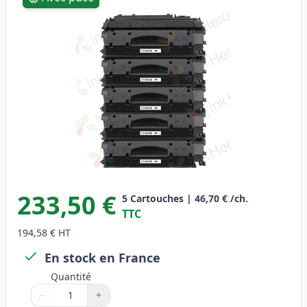
233,50 €
5
Cartouches
|
46,70 €
/ch.
TTC
194,58 €
HT
En stock en France
Quantité
−
+
Quantité
Utilisez les boutons pour ajuster
Quantité
:
1