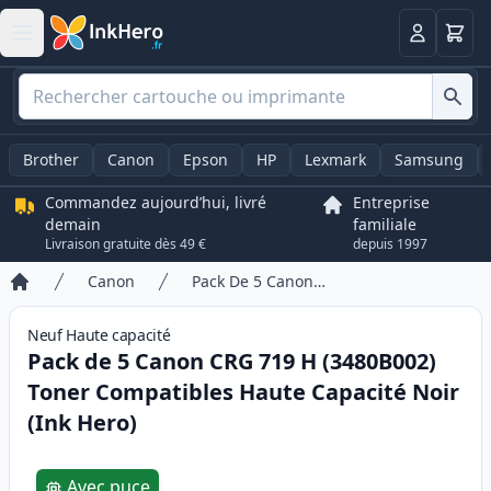
Panier
Connexio
Brother
Canon
Epson
HP
Lexmark
Samsung
Commandez aujourd’hui, livré
Entreprise
demain
familiale
Livraison gratuite dès 49 €
depuis 1997
Canon
Pack De 5 Canon CRG 719 H (3480B002) Toner Compatibles Haute Capacité Noir (Ink Hero)
Accueil
Neuf
Haute
capacité
Pack de 5 Canon CRG 719 H (3480B002)
Toner Compatibles Haute Capacité Noir
(Ink Hero)
Product information
Avec puce