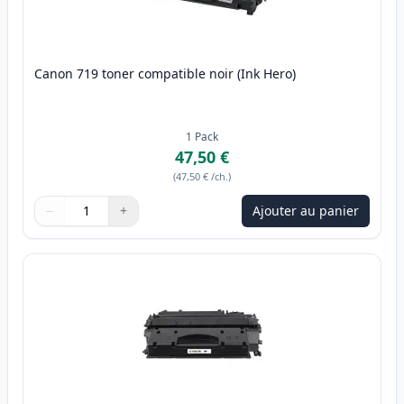
Canon 719 toner compatible noir (Ink Hero)
1
Pack
47,50 €
(
47,50 €
/ch.
)
−
+
Ajouter au panier
Quantité
Utilisez les boutons pour ajuster
Quantité
:
1