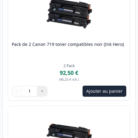
Pack de 2 Canon 719 toner compatibles noir (Ink Hero)
2
Pack
92,50 €
(
46,25 €
/ch.
)
−
+
Ajouter au panier
Quantité
Utilisez les boutons pour ajuster
Quantité
:
1