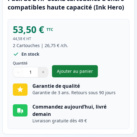
compatibles haute capacité (Ink Hero)
53,50 €
TTC
44,58 €
HT
2
Cartouches
|
26,75 €
/ch.
En stock
Quantité
Ajouter au panier
−
+
,
Pack de 2 HP 305XL cartouche
Quantité
Utilisez les boutons pour ajuster
Quantité
:
1
Garantie de qualité
Garantie de 3 ans. Retours sous 90 jours
Commandez aujourd’hui, livré
demain
Livraison gratuite dès 49 €