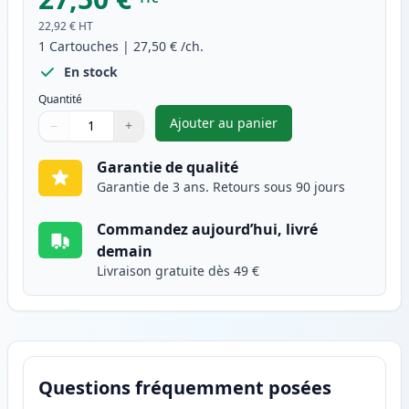
22,92 €
HT
1
Cartouches
|
27,50 €
/ch.
En stock
Quantité
Ajouter au panier
−
+
,
HP 305XL (3YM63AE) cartouche
Quantité
Utilisez les boutons pour ajuster
Quantité
:
1
Garantie de qualité
Garantie de 3 ans. Retours sous 90 jours
Commandez aujourd’hui, livré
demain
Livraison gratuite dès 49 €
Questions fréquemment posées