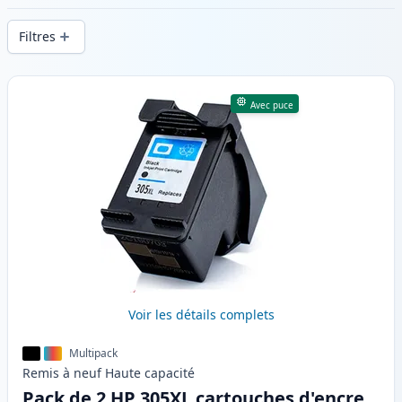
d’impression constante et d’une livraison
Filtres
rapide depuis un stock local en .
Produits
Avec puce
Voir les détails complets
Multipack
Remis à neuf
Haute
capacité
Pack de 2 HP 305XL cartouches d'encre