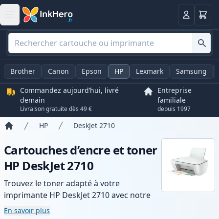
Panier
Connexio
Brother
Canon
Epson
HP
Lexmark
Samsung
Commandez aujourd’hui, livré
Entreprise
demain
familiale
Livraison gratuite dès 49 €
depuis 1997
HP
DeskJet 2710
Accueil
Cartouches d’encre et toner
HP DeskJet 2710
Trouvez le toner adapté à votre
imprimante HP DeskJet 2710 avec notre
gamme de cartouches compatibles et
En savoir plus
haute capacité. Profitez d’une qualité