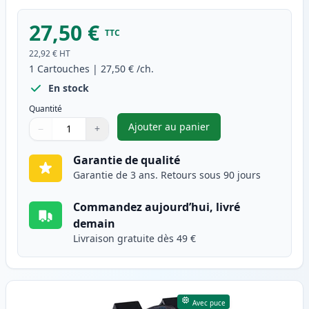
27,50 €
TTC
22,92 €
HT
1
Cartouches
|
27,50 €
/ch.
En stock
Quantité
Ajouter au panier
−
+
,
HP 305XL (3YM62AE) cartouche
Quantité
Utilisez les boutons pour ajuster
Quantité
:
1
Garantie de qualité
Garantie de 3 ans. Retours sous 90 jours
Commandez aujourd’hui, livré
demain
Livraison gratuite dès 49 €
Avec puce