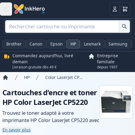
Panier
Connexio
Brother
Canon
Epson
HP
Lexmark
Samsung
Commandez aujourd’hui, livré
Entreprise
demain
familiale
Livraison gratuite dès 49 €
depuis 1997
HP
Color LaserJet CP5220
Accueil
Cartouches d’encre et toner
HP Color LaserJet CP5220
Trouvez le toner adapté à votre
imprimante HP Color LaserJet CP5220 avec
notre gamme de cartouches compatibles
En savoir plus
et haute capacité. Profitez d’une qualité