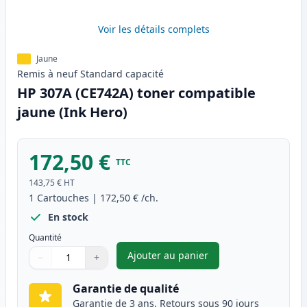
Voir les détails complets
Jaune
Remis à neuf
Standard
capacité
HP 307A (CE742A) toner compatible
jaune (Ink Hero)
172,50 €
TTC
143,75 €
HT
1
Cartouches
|
172,50 €
/ch.
En stock
Quantité
Ajouter au panier
−
+
,
HP 307A (CE742A) toner compa
Quantité
Utilisez les boutons pour ajuster
Quantité
:
1
Garantie de qualité
Garantie de 3 ans. Retours sous 90 jours