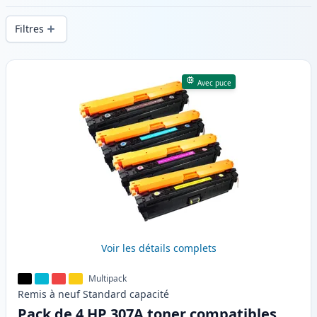
d’impression constante et d’une livraison
Filtres
rapide depuis un stock local en .
Produits
Avec puce
Voir les détails complets
Multipack
Remis à neuf
Standard
capacité
Pack de 4 HP 307A toner compatibles