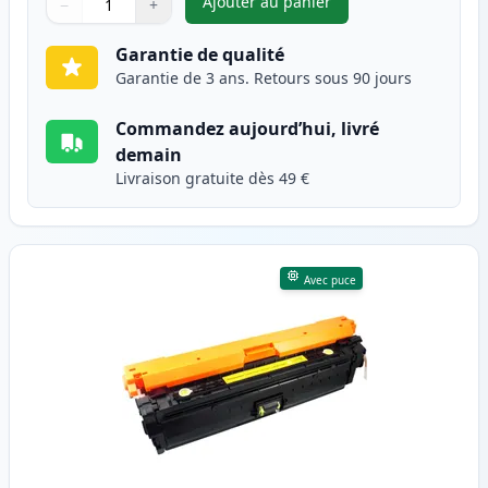
Ajouter au panier
−
+
,
HP 307A (CE743A) toner comp
Quantité
Utilisez les boutons pour ajuster
Quantité
:
1
Garantie de qualité
Garantie de 3 ans. Retours sous 90 jours
Commandez aujourd’hui, livré
demain
Livraison gratuite dès 49 €
Avec puce