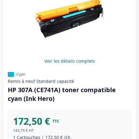
Voir les détails complets
Cyan
Remis à neuf
Standard
capacité
HP 307A (CE741A) toner compatible
cyan (Ink Hero)
172,50 €
TTC
143,75 €
HT
1
Cartouches
|
172,50 €
/ch.