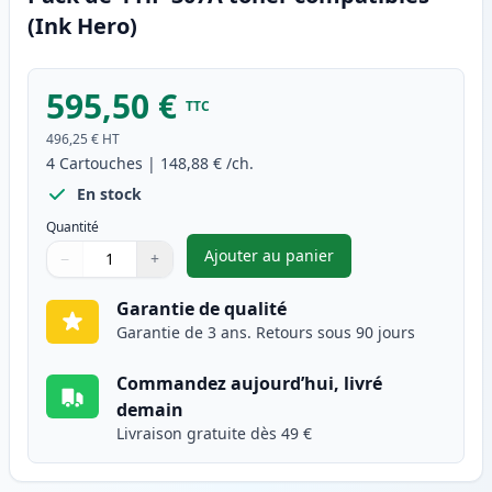
(Ink Hero)
595,50 €
TTC
496,25 €
HT
4
Cartouches
|
148,88 €
/ch.
En stock
Quantité
Ajouter au panier
−
+
,
Pack de 4 HP 307A toner comp
Quantité
Utilisez les boutons pour ajuster
Quantité
:
1
Garantie de qualité
Garantie de 3 ans. Retours sous 90 jours
Commandez aujourd’hui, livré
demain
Livraison gratuite dès 49 €