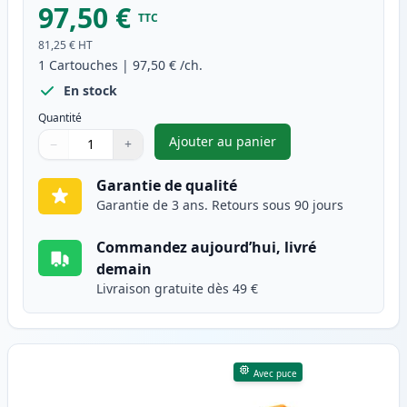
97,50 €
TTC
81,25 €
HT
1
Cartouches
|
97,50 €
/ch.
En stock
Quantité
Ajouter au panier
−
+
,
HP 307A (CE740A) toner compa
Quantité
Utilisez les boutons pour ajuster
Quantité
:
1
Garantie de qualité
Garantie de 3 ans. Retours sous 90 jours
Commandez aujourd’hui, livré
demain
Livraison gratuite dès 49 €
Avec puce