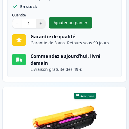
En stock
Quantité
Ajouter au panier
−
+
,
HP 307A (CE741A) toner compa
Quantité
Utilisez les boutons pour ajuster
Quantité
:
1
Garantie de qualité
Garantie de 3 ans. Retours sous 90 jours
Commandez aujourd’hui, livré
demain
Livraison gratuite dès 49 €
Avec puce