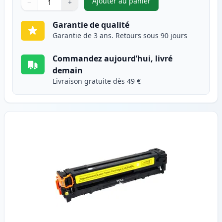
Ajouter au panier
−
+
,
HP 125A (CB543A) toner comp
Quantité
Utilisez les boutons pour ajuster
Quantité
:
1
Garantie de qualité
Garantie de 3 ans. Retours sous 90 jours
Commandez aujourd’hui, livré
demain
Livraison gratuite dès 49 €