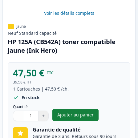
Voir les détails complets
Jaune
Neuf
Standard
capacité
HP 125A (CB542A) toner compatible
jaune (Ink Hero)
47,50 €
TTC
39,58 €
HT
1
Cartouches
|
47,50 €
/ch.
En stock
Quantité
Ajouter au panier
−
+
,
HP 125A (CB542A) toner compa
Quantité
Utilisez les boutons pour ajuster
Quantité
:
1
Garantie de qualité
Garantie de 3 ans. Retours sous 90 jours