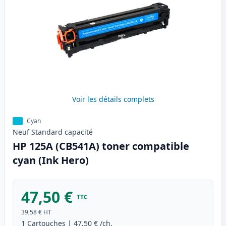
Voir les détails complets
Cyan
Neuf
Standard
capacité
HP 125A (CB541A) toner compatible
cyan (Ink Hero)
47,50 €
TTC
39,58 €
HT
1
Cartouches
|
47,50 €
/ch.