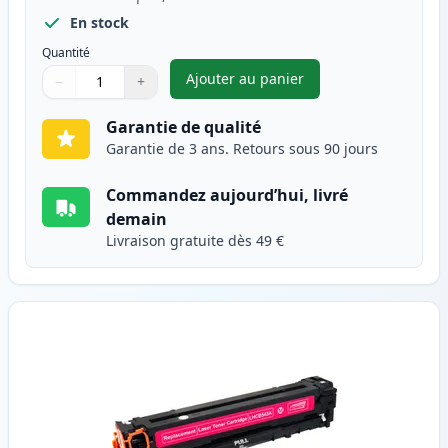
En stock
Quantité
Ajouter au panier
−
+
,
HP 125A (CB541A) toner compa
Quantité
Utilisez les boutons pour ajuster
Quantité
:
1
Garantie de qualité
Garantie de 3 ans. Retours sous 90 jours
Commandez aujourd’hui, livré
demain
Livraison gratuite dès 49 €