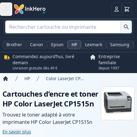
Panier
Connexio
Brother
Canon
Epson
HP
Lexmark
Samsung
Commandez aujourd’hui, livré
Entreprise
demain
familiale
Livraison gratuite dès 49 €
depuis 1997
HP
Color LaserJet CP1515n
Accueil
Cartouches d’encre et toner
HP Color LaserJet CP1515n
Trouvez le toner adapté à votre
imprimante HP Color LaserJet CP1515n
avec notre gamme de cartouches
En savoir plus
compatibles et haute capacité. Profitez