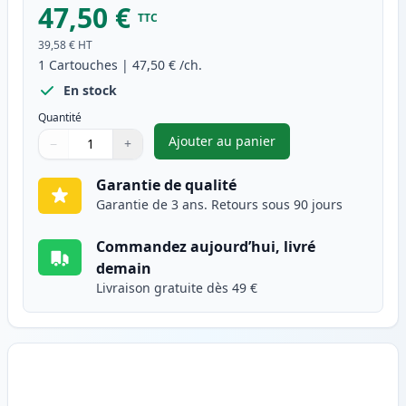
47,50 €
TTC
39,58 €
HT
1
Cartouches
|
47,50 €
/ch.
En stock
Quantité
Ajouter au panier
−
+
,
HP 125A (CB540A) toner compa
Quantité
Utilisez les boutons pour ajuster
Quantité
:
1
Garantie de qualité
Garantie de 3 ans. Retours sous 90 jours
Commandez aujourd’hui, livré
demain
Livraison gratuite dès 49 €