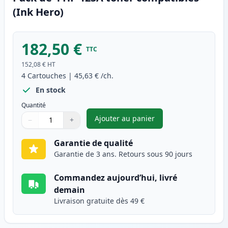
(Ink Hero)
182,50 €
TTC
152,08 €
HT
4
Cartouches
|
45,63 €
/ch.
En stock
Quantité
Ajouter au panier
−
+
,
Pack de 4 HP 125A toner comp
Quantité
Utilisez les boutons pour ajuster
Quantité
:
1
Garantie de qualité
Garantie de 3 ans. Retours sous 90 jours
Commandez aujourd’hui, livré
demain
Livraison gratuite dès 49 €