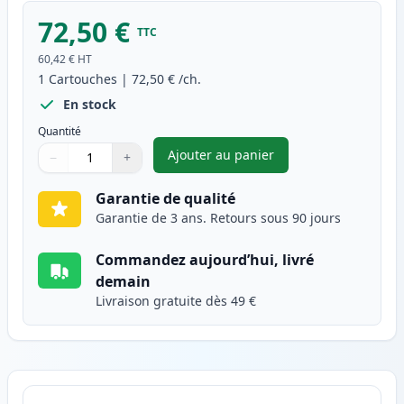
72,50 €
TTC
60,42 €
HT
1
Cartouches
|
72,50 €
/ch.
En stock
Quantité
Ajouter au panier
−
+
,
Canon 046H (1252C002) toner
Quantité
Utilisez les boutons pour ajuster
Quantité
:
1
Garantie de qualité
Garantie de 3 ans. Retours sous 90 jours
Commandez aujourd’hui, livré
demain
Livraison gratuite dès 49 €