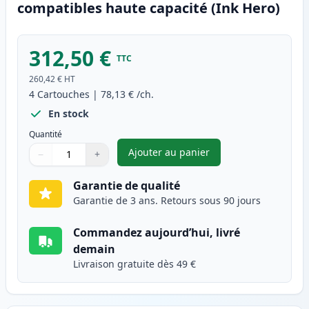
compatibles haute capacité (Ink Hero)
312,50 €
TTC
260,42 €
HT
4
Cartouches
|
78,13 €
/ch.
En stock
Quantité
Ajouter au panier
−
+
,
Pack de 4 Canon 046H toner c
Quantité
Utilisez les boutons pour ajuster
Quantité
:
1
Garantie de qualité
Garantie de 3 ans. Retours sous 90 jours
Commandez aujourd’hui, livré
demain
Livraison gratuite dès 49 €