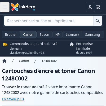
Panier
Connexio
Brother
Canon
Epson
HP
Lexmark
Samsung
Commandez aujourd’hui, livré
Entreprise
demain
familiale
Livraison gratuite dès 49 €
depuis 1997
Canon
1248C002
Accueil
Cartouches d’encre et toner Canon
1248C002
Trouvez le toner adapté à votre imprimante Canon
1248C002 avec notre gamme de cartouches compatibles
et haute capacité. Profitez d’une qualité d’impression
En savoir plus
constante et d’une livraison rapide depuis un stock local