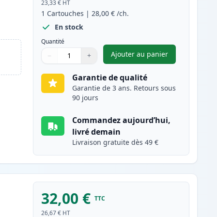
23,33 €
HT
1
Cartouches
|
28,00 €
/ch.
En stock
Quantité
Ajouter au panier
−
+
,
Canon PG-545XL cartou
Quantité
Utilisez les boutons pour ajuster
Quantité
:
1
Garantie de qualité
Garantie de 3 ans. Retours sous
90 jours
Commandez aujourd’hui,
livré demain
Livraison gratuite dès 49 €
32,00 €
TTC
26,67 €
HT