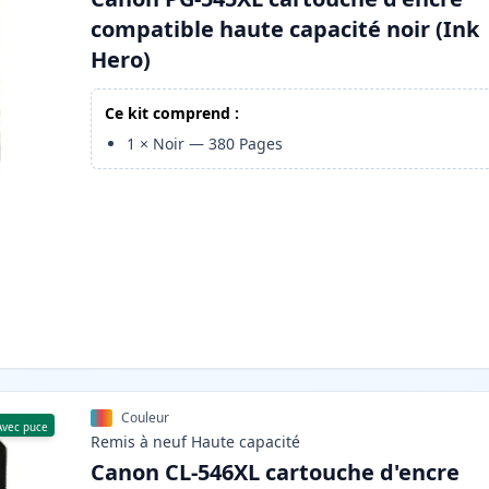
compatible haute capacité noir (Ink
Hero)
Ce kit comprend :
1
×
Noir
—
380
Pages
Couleur
Avec puce
Remis à neuf
Haute
capacité
Canon CL-546XL cartouche d'encre