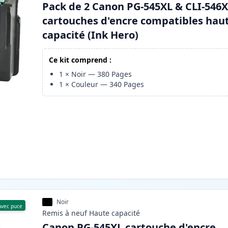
Pack de 2 Canon PG-545XL & CLI-546
cartouches d'encre compatibles hau
capacité (Ink Hero)
Ce kit comprend :
1
×
Noir
—
380
Pages
1
×
Couleur
—
340
Pages
Noir
Avec puce
Remis à neuf
Haute
capacité
Canon PG-545XL cartouche d'encre