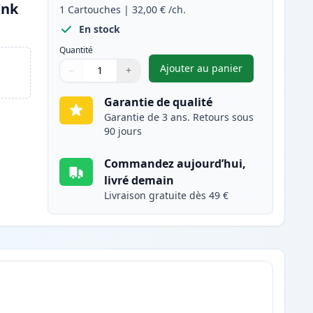
Ink
1
Cartouches
|
32,00 €
/ch.
En stock
Quantité
Ajouter au panier
−
+
,
Canon CL-546XL cartou
Quantité
Utilisez les boutons pour ajuster
Quantité
:
1
Garantie de qualité
Garantie de 3 ans. Retours sous
90 jours
Commandez aujourd’hui,
livré demain
Livraison gratuite dès 49 €