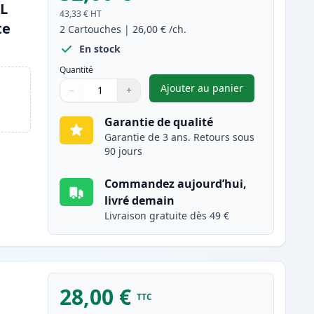
XL
43,33 €
HT
te
2
Cartouches
|
26,00 €
/ch.
En stock
Quantité
Ajouter au panier
−
+
,
Pack de 2 Canon PG-54
Quantité
Utilisez les boutons pour ajuster
Quantité
:
1
Garantie de qualité
Garantie de 3 ans. Retours sous
90 jours
Commandez aujourd’hui,
livré demain
Livraison gratuite dès 49 €
28,00 €
TTC