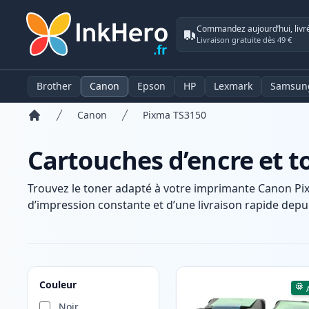
Commandez aujourd’hui, livr
Livraison gratuite dès 49 €
Brother
Canon
Epson
HP
Lexmark
Samsun
Canon
Pixma TS3150
Accueil
Cartouches d’encre et 
Trouvez le toner adapté à votre imprimante Canon Pi
d’impression constante et d’une livraison rapide depui
Produits
Couleur
Noir