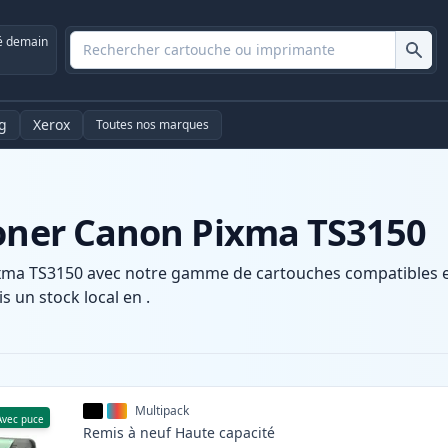
é demain
g
Xerox
Toutes nos marques
toner Canon Pixma TS3150
xma TS3150 avec notre gamme de cartouches compatibles et 
s un stock local en .
Multipack
Avec puce
Remis à neuf
Haute
capacité