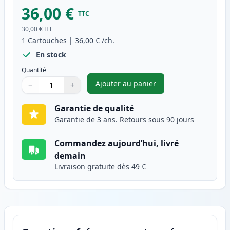
36,00 €
TTC
30,00 €
HT
1
Cartouches
|
36,00 €
/ch.
En stock
Quantité
Ajouter au panier
−
+
,
Canon CL-541XL cartouche d'e
Quantité
Utilisez les boutons pour ajuster
Quantité
:
1
Garantie de qualité
Garantie de 3 ans. Retours sous 90 jours
Commandez aujourd’hui, livré
demain
Livraison gratuite dès 49 €