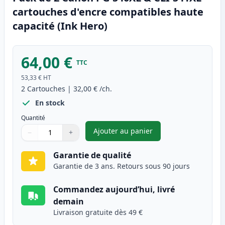
cartouches d'encre compatibles haute
capacité (Ink Hero)
64,00 €
TTC
53,33 €
HT
2
Cartouches
|
32,00 €
/ch.
En stock
Quantité
Ajouter au panier
−
+
,
Pack de 2 Canon PG-540XL & C
Quantité
Utilisez les boutons pour ajuster
Quantité
:
1
Garantie de qualité
Garantie de 3 ans. Retours sous 90 jours
Commandez aujourd’hui, livré
demain
Livraison gratuite dès 49 €