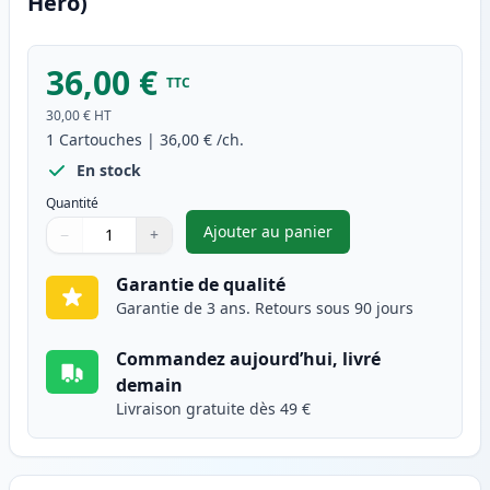
Hero)
36,00 €
TTC
30,00 €
HT
1
Cartouches
|
36,00 €
/ch.
En stock
Quantité
Ajouter au panier
−
+
,
Canon PG-540XL cartouche d'e
Quantité
Utilisez les boutons pour ajuster
Quantité
:
1
Garantie de qualité
Garantie de 3 ans. Retours sous 90 jours
Commandez aujourd’hui, livré
demain
Livraison gratuite dès 49 €