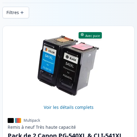
d’impression constante et d’une livraison
Filtres
rapide depuis un stock local en .
Produits
Avec puce
Voir les détails complets
Multipack
Remis à neuf
Très haute
capacité
Pack de 2 Canon PG-540XL & CLI-541XL