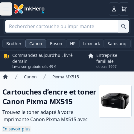
Panier
Connexio
Brother
Canon
Epson
HP
Lexmark
Samsung
Commandez aujourd’hui, livré
Entreprise
demain
familiale
Livraison gratuite dès 49 €
depuis 1997
Canon
Pixma MX515
Accueil
Cartouches d’encre et toner
Canon Pixma MX515
Trouvez le toner adapté à votre
imprimante Canon Pixma MX515 avec
notre gamme de cartouches compatibles
En savoir plus
et haute capacité. Profitez d’une qualité