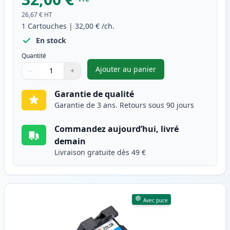
26,67 €
HT
1
Cartouches
|
32,00 €
/ch.
En stock
Quantité
Ajouter au panier
−
+
,
Canon PG-510 cartouche d'enc
Quantité
Utilisez les boutons pour ajuster
Quantité
:
1
Garantie de qualité
Garantie de 3 ans. Retours sous 90 jours
Commandez aujourd’hui, livré
demain
Livraison gratuite dès 49 €
Avec puce