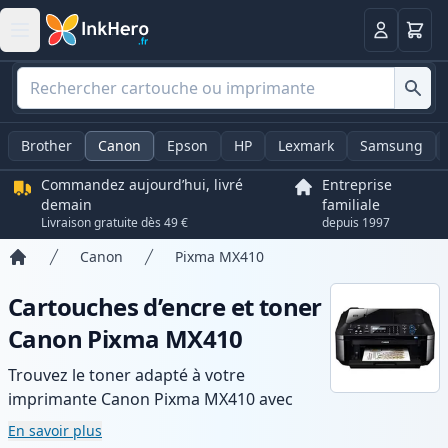
Panier
Connexio
Brother
Canon
Epson
HP
Lexmark
Samsung
Commandez aujourd’hui, livré
Entreprise
demain
familiale
Livraison gratuite dès 49 €
depuis 1997
Canon
Pixma MX410
Accueil
Cartouches d’encre et toner
Canon Pixma MX410
Trouvez le toner adapté à votre
imprimante Canon Pixma MX410 avec
notre gamme de cartouches compatibles
En savoir plus
et haute capacité. Profitez d’une qualité