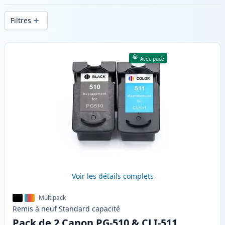
d’impression constante et d’une livraison
Filtres
rapide depuis un stock local en .
Produits
Avec puce
Voir les détails complets
Multipack
Remis à neuf
Standard
capacité
Pack de 2 Canon PG-510 & CLI-511