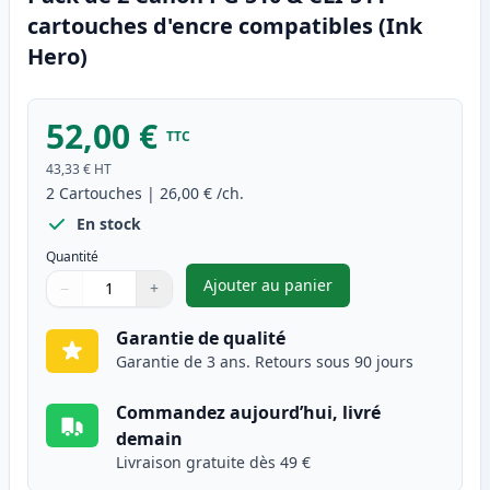
cartouches d'encre compatibles (Ink
Hero)
52,00 €
TTC
43,33 €
HT
2
Cartouches
|
26,00 €
/ch.
En stock
Quantité
Ajouter au panier
−
+
,
Pack de 2 Canon PG-510 & CLI
Quantité
Utilisez les boutons pour ajuster
Quantité
:
1
Garantie de qualité
Garantie de 3 ans. Retours sous 90 jours
Commandez aujourd’hui, livré
demain
Livraison gratuite dès 49 €