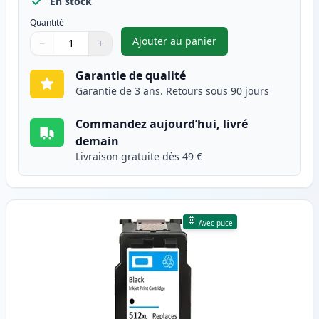
En stock
Quantité
Ajouter au panier
−
+
,
Canon CL-511 cartouche d'enc
Quantité
Utilisez les boutons pour ajuster
Quantité
:
1
Garantie de qualité
Garantie de 3 ans. Retours sous 90 jours
Commandez aujourd’hui, livré
demain
Livraison gratuite dès 49 €
Avec puce