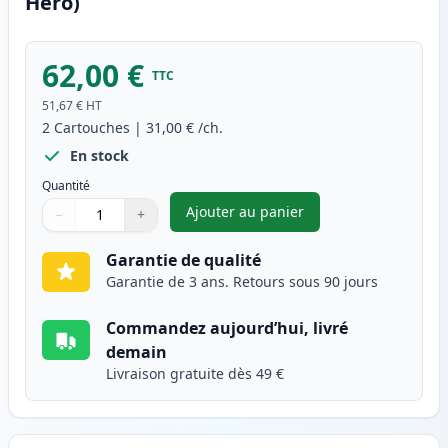
Hero)
62,00 €
TTC
51,67 €
HT
2
Cartouches
|
31,00 €
/ch.
En stock
Quantité
Ajouter au panier
−
+
,
Pack de 2 Canon PG-512 & CLI
Quantité
Utilisez les boutons pour ajuster
Quantité
:
1
Garantie de qualité
Garantie de 3 ans. Retours sous 90 jours
Commandez aujourd’hui, livré
demain
Livraison gratuite dès 49 €