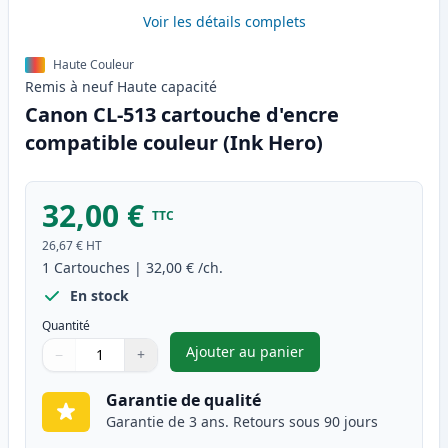
Voir les détails complets
Haute Couleur
Remis à neuf
Haute
capacité
Canon CL-513 cartouche d'encre
compatible couleur (Ink Hero)
32,00 €
TTC
26,67 €
HT
1
Cartouches
|
32,00 €
/ch.
En stock
Quantité
Ajouter au panier
−
+
,
Canon CL-513 cartouche d'enc
Quantité
Utilisez les boutons pour ajuster
Quantité
:
1
Garantie de qualité
Garantie de 3 ans. Retours sous 90 jours