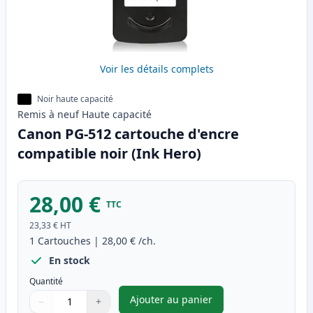
Voir les détails complets
Noir haute capacité
Remis à neuf
Haute
capacité
Canon PG-512 cartouche d'encre
compatible noir (Ink Hero)
28,00 €
TTC
23,33 €
HT
1
Cartouches
|
28,00 €
/ch.
En stock
Quantité
Ajouter au panier
−
+
,
Canon PG-512 cartouche d'enc
Quantité
Utilisez les boutons pour ajuster
Quantité
:
1