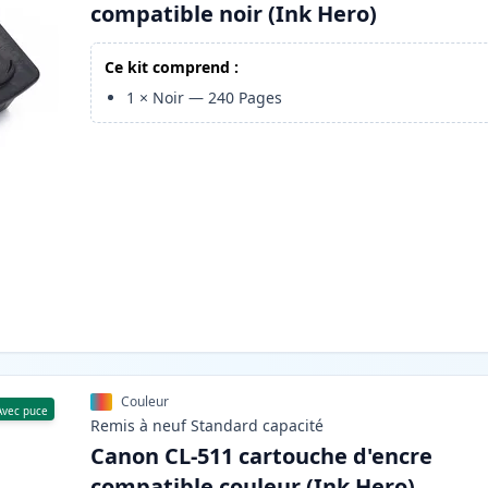
compatible noir (Ink Hero)
Ce kit comprend :
1
×
Noir
—
240
Pages
Couleur
Avec puce
Remis à neuf
Standard
capacité
Canon CL-511 cartouche d'encre
compatible couleur (Ink Hero)