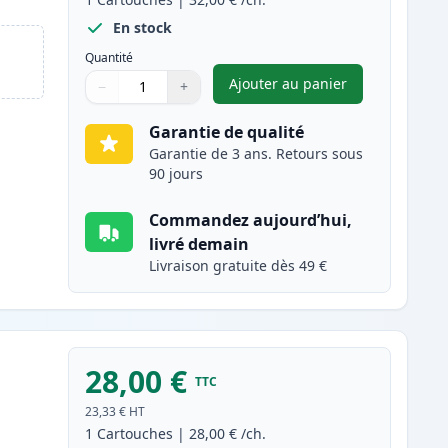
En stock
Quantité
Ajouter au panier
−
+
,
Canon CL-511 cartouch
Quantité
Utilisez les boutons pour ajuster
Quantité
:
1
Garantie de qualité
Garantie de 3 ans. Retours sous
90 jours
Commandez aujourd’hui,
livré demain
Livraison gratuite dès 49 €
28,00 €
TTC
23,33 €
HT
1
Cartouches
|
28,00 €
/ch.