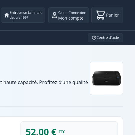
Entreprise familiale
Salut
,
Connexion
Panier
Mon compte
depuis 1997
Centre d'aide
aute capacité. Profitez d’une qualité
52,00 €
TTC