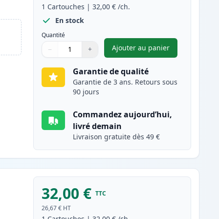
1
Cartouches
|
32,00 €
/ch.
En stock
Quantité
Ajouter au panier
−
+
,
Canon PG-510 cartouch
Quantité
Utilisez les boutons pour ajuster
Quantité
:
1
Garantie de qualité
Garantie de 3 ans. Retours sous
90 jours
Commandez aujourd’hui,
livré demain
Livraison gratuite dès 49 €
32,00 €
TTC
26,67 €
HT
1
Cartouches
|
32,00 €
/ch.