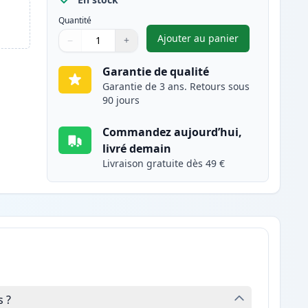
Quantité
Ajouter au panier
−
+
,
Canon CL-513 cartouch
Quantité
Utilisez les boutons pour ajuster
Quantité
:
1
Garantie de qualité
Garantie de 3 ans. Retours sous
90 jours
Commandez aujourd’hui,
livré demain
Livraison gratuite dès 49 €
 ?