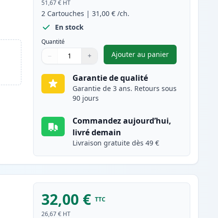
51,67 €
HT
2
Cartouches
|
31,00 €
/ch.
En stock
Quantité
Ajouter au panier
−
+
,
Pack de 2 Canon PG-51
Quantité
Utilisez les boutons pour ajuster
Quantité
:
1
Garantie de qualité
Garantie de 3 ans. Retours sous
90 jours
Commandez aujourd’hui,
livré demain
Livraison gratuite dès 49 €
32,00 €
TTC
26,67 €
HT