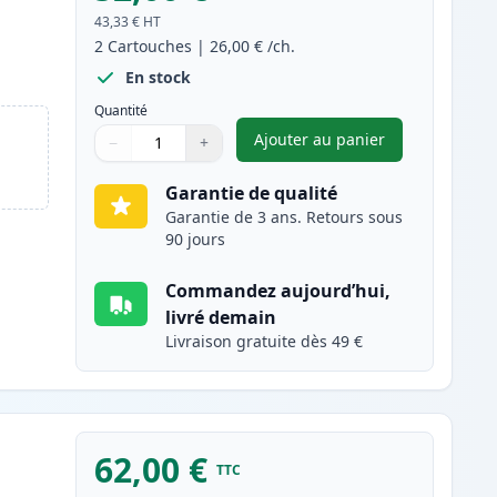
43,33 €
HT
2
Cartouches
|
26,00 €
/ch.
En stock
Quantité
Ajouter au panier
−
+
,
Pack de 2 Canon PG-51
Quantité
Utilisez les boutons pour ajuster
Quantité
:
1
Garantie de qualité
Garantie de 3 ans. Retours sous
90 jours
Commandez aujourd’hui,
livré demain
Livraison gratuite dès 49 €
62,00 €
TTC