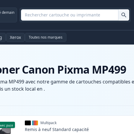
é demain
g
Xerox
Toutes nos marques
toner Canon Pixma MP499
xma MP499 avec notre gamme de cartouches compatibles et h
s un stock local en .
Multipack
Avec puce
Remis à neuf
Standard
capacité