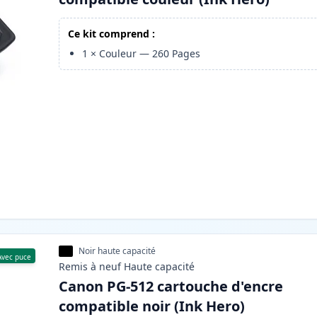
Ce kit comprend :
1
×
Couleur
—
260
Pages
Noir haute capacité
Avec puce
Remis à neuf
Haute
capacité
Canon PG-512 cartouche d'encre
compatible noir (Ink Hero)