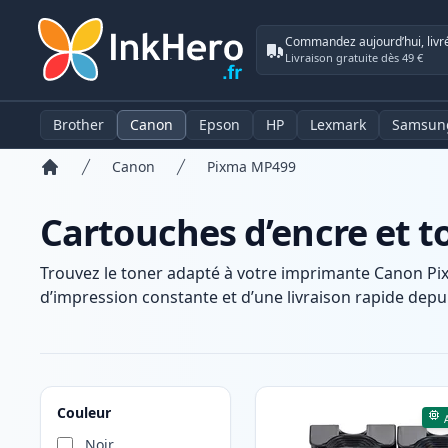
Commandez aujourd’hui, livr
Livraison gratuite dès 49 €
Brother
Canon
Epson
HP
Lexmark
Samsun
Canon
Pixma MP499
Accueil
Cartouches d’encre et 
Trouvez le toner adapté à votre imprimante Canon Pi
d’impression constante et d’une livraison rapide depui
Produits
Couleur
Noir