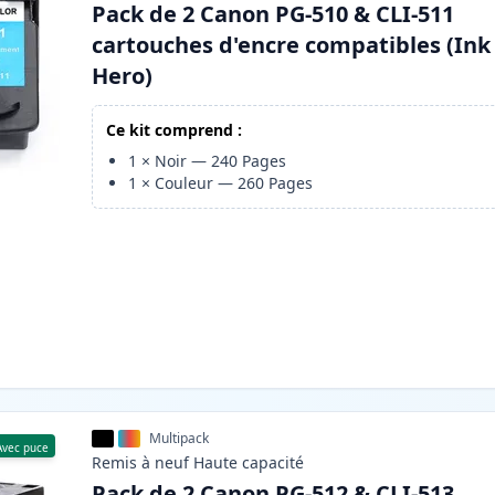
Pack de 2 Canon PG-510 & CLI-511
cartouches d'encre compatibles (Ink
Hero)
Ce kit comprend :
1
×
Noir
—
240
Pages
1
×
Couleur
—
260
Pages
Multipack
Avec puce
Remis à neuf
Haute
capacité
Pack de 2 Canon PG-512 & CLI-513