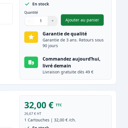
En stock
Quantité
Ajouter au panier
−
+
,
Canon PG-512 cartouch
Quantité
Utilisez les boutons pour ajuster
Quantité
:
1
Garantie de qualité
Garantie de 3 ans. Retours sous
90 jours
Commandez aujourd’hui,
livré demain
Livraison gratuite dès 49 €
32,00 €
TTC
26,67 €
HT
1
Cartouches
|
32,00 €
/ch.
En stock