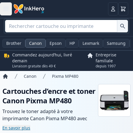
Panier
Connexio
Brother
Canon
Epson
HP
Lexmark
Samsung
Commandez aujourd’hui, livré
Entreprise
demain
familiale
Livraison gratuite dès 49 €
depuis 1997
Canon
Pixma MP480
Accueil
Cartouches d’encre et toner
Canon Pixma MP480
Trouvez le toner adapté à votre
imprimante Canon Pixma MP480 avec
notre gamme de cartouches compatibles
En savoir plus
et haute capacité. Profitez d’une qualité