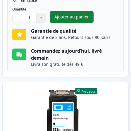
En stock
Quantité
Ajouter au panier
−
+
,
Canon CL-511 cartouche d'enc
Quantité
Utilisez les boutons pour ajuster
Quantité
:
1
Garantie de qualité
Garantie de 3 ans. Retours sous 90 jours
Commandez aujourd’hui, livré
demain
Livraison gratuite dès 49 €
Avec puce