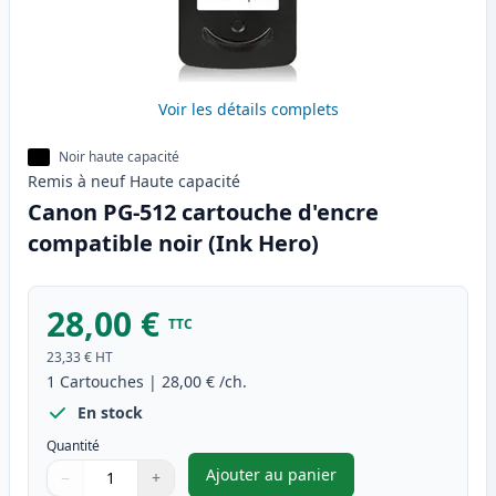
Voir les détails complets
Noir haute capacité
Remis à neuf
Haute
capacité
Canon PG-512 cartouche d'encre
compatible noir (Ink Hero)
28,00 €
TTC
23,33 €
HT
1
Cartouches
|
28,00 €
/ch.
En stock
Quantité
Ajouter au panier
−
+
,
Canon PG-512 cartouche d'enc
Quantité
Utilisez les boutons pour ajuster
Quantité
:
1