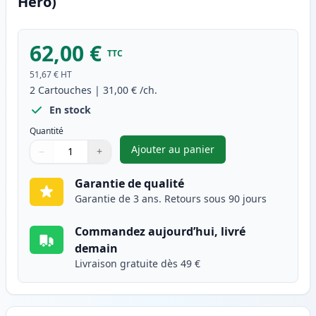
Hero)
62,00 €
TTC
51,67 €
HT
2
Cartouches
|
31,00 €
/ch.
En stock
Quantité
Ajouter au panier
−
+
,
Pack de 2 Canon PG-512 & CLI
Quantité
Utilisez les boutons pour ajuster
Quantité
:
1
Garantie de qualité
Garantie de 3 ans. Retours sous 90 jours
Commandez aujourd’hui, livré
demain
Livraison gratuite dès 49 €