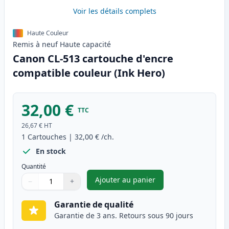
Voir les détails complets
Haute Couleur
Remis à neuf
Haute
capacité
Canon CL-513 cartouche d'encre
compatible couleur (Ink Hero)
32,00 €
TTC
26,67 €
HT
1
Cartouches
|
32,00 €
/ch.
En stock
Quantité
Ajouter au panier
−
+
,
Canon CL-513 cartouche d'enc
Quantité
Utilisez les boutons pour ajuster
Quantité
:
1
Garantie de qualité
Garantie de 3 ans. Retours sous 90 jours