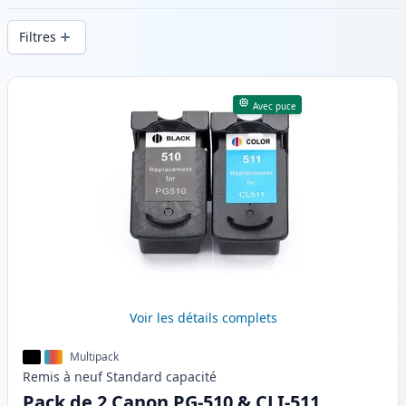
d’impression constante et d’une livraison
Filtres
rapide depuis un stock local en .
Produits
Avec puce
Voir les détails complets
Multipack
Remis à neuf
Standard
capacité
Pack de 2 Canon PG-510 & CLI-511