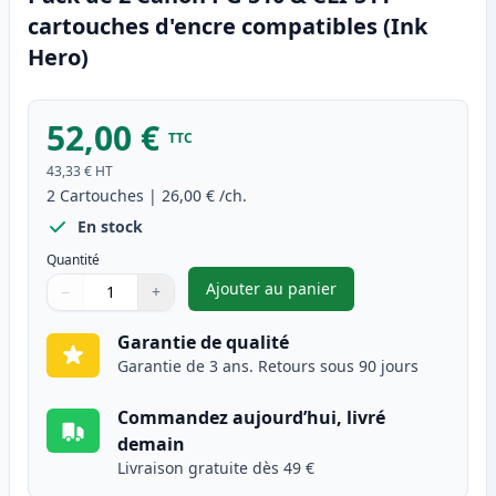
cartouches d'encre compatibles (Ink
Hero)
52,00 €
TTC
43,33 €
HT
2
Cartouches
|
26,00 €
/ch.
En stock
Quantité
Ajouter au panier
−
+
,
Pack de 2 Canon PG-510 & CLI
Quantité
Utilisez les boutons pour ajuster
Quantité
:
1
Garantie de qualité
Garantie de 3 ans. Retours sous 90 jours
Commandez aujourd’hui, livré
demain
Livraison gratuite dès 49 €