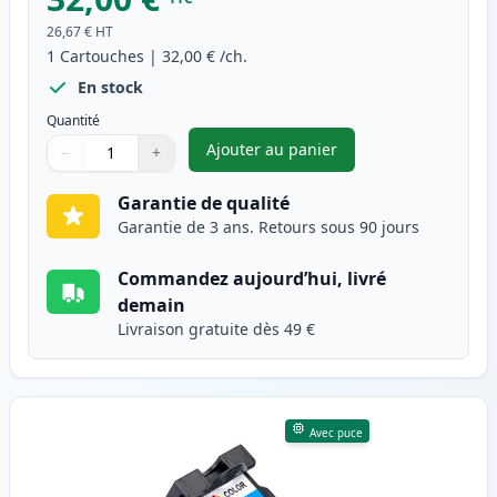
26,67 €
HT
1
Cartouches
|
32,00 €
/ch.
En stock
Quantité
Ajouter au panier
−
+
,
Canon PG-510 cartouche d'enc
Quantité
Utilisez les boutons pour ajuster
Quantité
:
1
Garantie de qualité
Garantie de 3 ans. Retours sous 90 jours
Commandez aujourd’hui, livré
demain
Livraison gratuite dès 49 €
Avec puce