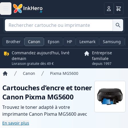
Panier
Connexio
Brother
Canon
Epson
HP
Lexmark
Samsung
Commandez aujourd’hui, livré
Entreprise
demain
familiale
Livraison gratuite dès 49 €
depuis 1997
Canon
Pixma MG5600
Accueil
Cartouches d’encre et toner
Canon Pixma MG5600
Trouvez le toner adapté à votre
imprimante Canon Pixma MG5600 avec
notre gamme de cartouches compatibles
En savoir plus
et haute capacité. Profitez d’une qualité