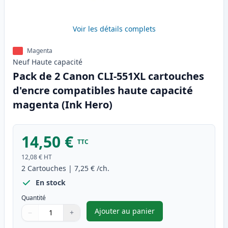
Voir les détails complets
Magenta
Neuf
Haute
capacité
Pack de 2 Canon CLI-551XL cartouches
d'encre compatibles haute capacité
magenta (Ink Hero)
14,50 €
TTC
12,08 €
HT
2
Cartouches
|
7,25 €
/ch.
En stock
Quantité
Ajouter au panier
−
+
,
Pack de 2 Canon CLI-551XL c
Quantité
Utilisez les boutons pour ajuster
Quantité
:
1