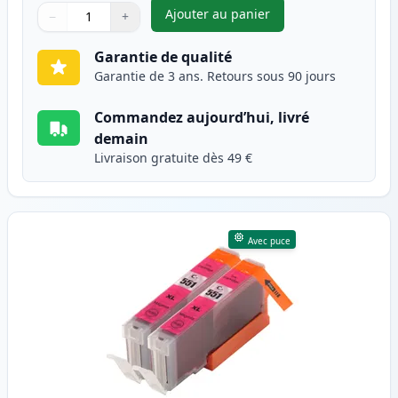
Ajouter au panier
−
+
,
Pack de 2 Canon CLI-551XL ca
Quantité
Utilisez les boutons pour ajuster
Quantité
:
1
Garantie de qualité
Garantie de 3 ans. Retours sous 90 jours
Commandez aujourd’hui, livré
demain
Livraison gratuite dès 49 €
Avec puce