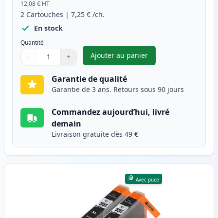
12,08 €
HT
2
Cartouches
|
7,25 €
/ch.
En stock
Quantité
Ajouter au panier
−
+
,
Pack de 2 Canon PGI-550XL ca
Quantité
Utilisez les boutons pour ajuster
Quantité
:
1
Garantie de qualité
Garantie de 3 ans. Retours sous 90 jours
Commandez aujourd’hui, livré
demain
Livraison gratuite dès 49 €
Avec puce