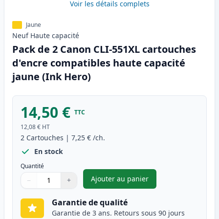
Voir les détails complets
Jaune
Neuf
Haute
capacité
Pack de 2 Canon CLI-551XL cartouches
d'encre compatibles haute capacité
jaune (Ink Hero)
14,50 €
TTC
12,08 €
HT
2
Cartouches
|
7,25 €
/ch.
En stock
Quantité
Ajouter au panier
−
+
,
Pack de 2 Canon CLI-551XL ca
Quantité
Utilisez les boutons pour ajuster
Quantité
:
1
Garantie de qualité
Garantie de 3 ans. Retours sous 90 jours