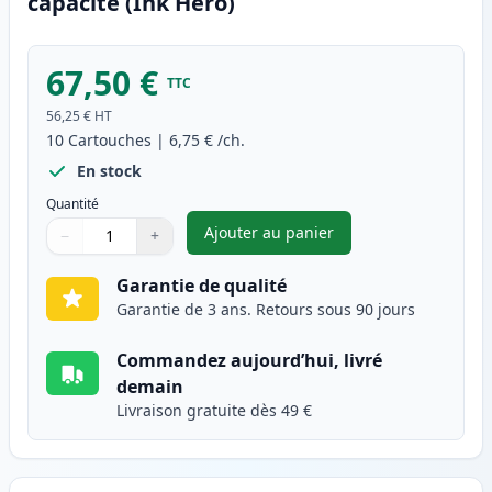
capacité (Ink Hero)
67,50 €
TTC
56,25 €
HT
10
Cartouches
|
6,75 €
/ch.
En stock
Quantité
Ajouter au panier
−
+
,
Pack de 10 Canon PGI-550XL &
Quantité
Utilisez les boutons pour ajuster
Quantité
:
1
Garantie de qualité
Garantie de 3 ans. Retours sous 90 jours
Commandez aujourd’hui, livré
demain
Livraison gratuite dès 49 €