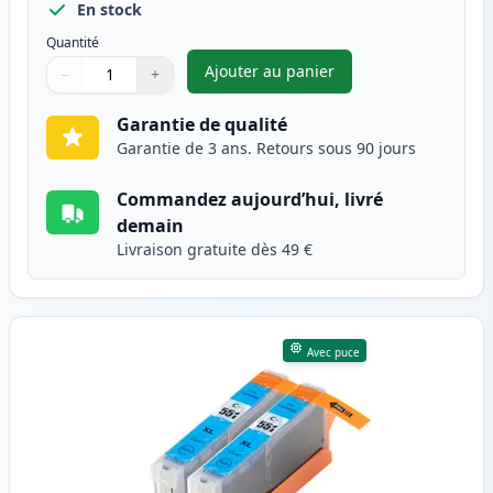
En stock
Quantité
Ajouter au panier
−
+
,
Pack de 2 Canon CLI-551XL ca
Quantité
Utilisez les boutons pour ajuster
Quantité
:
1
Garantie de qualité
Garantie de 3 ans. Retours sous 90 jours
Commandez aujourd’hui, livré
demain
Livraison gratuite dès 49 €
Avec puce