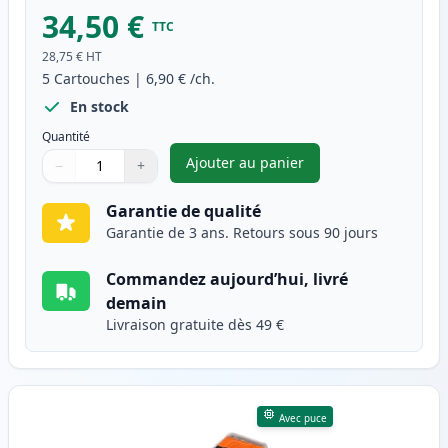
34,50 €
TTC
28,75 €
HT
5
Cartouches
|
6,90 €
/ch.
En stock
Quantité
Ajouter au panier
−
+
,
Pack de 5 Canon PGI-550XL & 
Quantité
Utilisez les boutons pour ajuster
Quantité
:
1
Garantie de qualité
Garantie de 3 ans. Retours sous 90 jours
Commandez aujourd’hui, livré
demain
Livraison gratuite dès 49 €
Avec puce