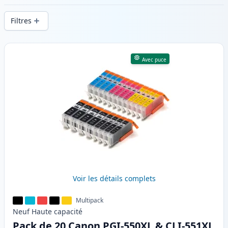
d’impression constante et d’une livraison
Filtres
rapide depuis un stock local en .
Produits
Avec puce
Voir les détails complets
Multipack
Neuf
Haute
capacité
Pack de 20 Canon PGI-550XL & CLI-551XL