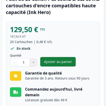
cartouches d'encre compatibles haute
capacité (Ink Hero)
129,50 €
TTC
107,92 €
HT
20
Cartouches
|
6,48 €
/ch.
En stock
Quantité
Ajouter au panier
−
+
,
Pack de 20 Canon PGI-550XL &
Quantité
Utilisez les boutons pour ajuster
Quantité
:
1
Garantie de qualité
Garantie de 3 ans. Retours sous 90 jours
Commandez aujourd’hui, livré
demain
Livraison gratuite dès 49 €