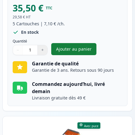
35,50 €
TTC
29,58 €
HT
5
Cartouches
|
7,10 €
/ch.
En stock
Quantité
Ajouter au panier
−
+
,
Pack de 5 Canon PGI-525 & CL
Quantité
Utilisez les boutons pour ajuster
Quantité
:
1
Garantie de qualité
Garantie de 3 ans. Retours sous 90 jours
Commandez aujourd’hui, livré
demain
Livraison gratuite dès 49 €
Avec puce