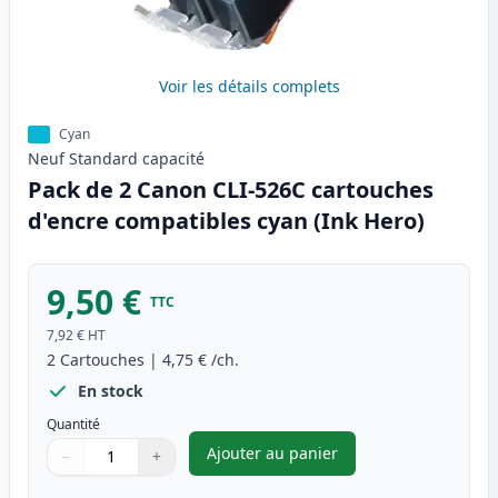
Voir les détails complets
Cyan
Neuf
Standard
capacité
Pack de 2 Canon CLI-526C cartouches
d'encre compatibles cyan (Ink Hero)
9,50 €
TTC
7,92 €
HT
2
Cartouches
|
4,75 €
/ch.
En stock
Quantité
Ajouter au panier
−
+
,
Pack de 2 Canon CLI-526C car
Quantité
Utilisez les boutons pour ajuster
Quantité
:
1