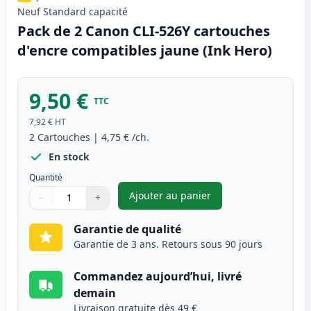
Neuf
Standard
capacité
Pack de 2 Canon CLI-526Y cartouches
d'encre compatibles jaune (Ink Hero)
9,50 €
TTC
7,92 €
HT
2
Cartouches
|
4,75 €
/ch.
En stock
Quantité
Ajouter au panier
−
+
,
Pack de 2 Canon CLI-526Y car
Quantité
Utilisez les boutons pour ajuster
Quantité
:
1
Garantie de qualité
Garantie de 3 ans. Retours sous 90 jours
Commandez aujourd’hui, livré
demain
Livraison gratuite dès 49 €