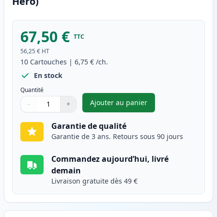
Hero)
67,50 €
TTC
56,25 €
HT
10
Cartouches
|
6,75 €
/ch.
En stock
Quantité
Ajouter au panier
−
+
,
Pack de 10 Canon PGI-525 & C
Quantité
Utilisez les boutons pour ajuster
Quantité
:
1
Garantie de qualité
Garantie de 3 ans. Retours sous 90 jours
Commandez aujourd’hui, livré
demain
Livraison gratuite dès 49 €