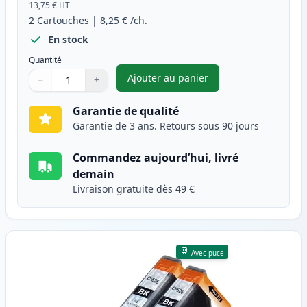
13,75 €
HT
2
Cartouches
|
8,25 €
/ch.
En stock
Quantité
Ajouter au panier
−
+
,
Pack de 2 Canon PGI-525BK c
Quantité
Utilisez les boutons pour ajuster
Quantité
:
1
Garantie de qualité
Garantie de 3 ans. Retours sous 90 jours
Commandez aujourd’hui, livré
demain
Livraison gratuite dès 49 €
Avec puce