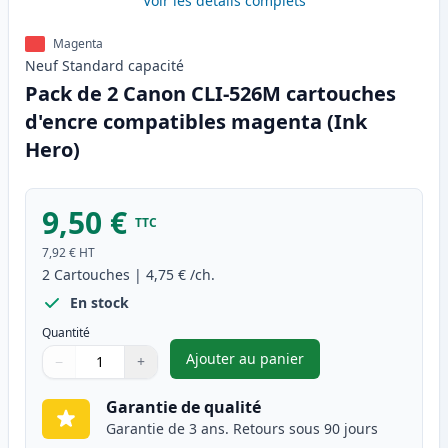
Voir les détails complets
Magenta
Neuf
Standard
capacité
Pack de 2 Canon CLI-526M cartouches
d'encre compatibles magenta (Ink
Hero)
9,50 €
TTC
7,92 €
HT
2
Cartouches
|
4,75 €
/ch.
En stock
Quantité
Ajouter au panier
−
+
,
Pack de 2 Canon CLI-526M ca
Quantité
Utilisez les boutons pour ajuster
Quantité
:
1
Garantie de qualité
Garantie de 3 ans. Retours sous 90 jours