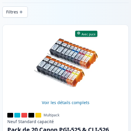
d’impression constante et d’une livraison
Filtres
rapide depuis un stock local en .
Produits
Avec puce
Voir les détails complets
Multipack
Neuf
Standard
capacité
Pack de 20 Canon PGI-525 & CLI-526