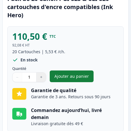
cartouches d'encre compatibles (Ink
Hero)
110,50 €
TTC
92,08 €
HT
20
Cartouches
|
5,53 €
/ch.
En stock
Quantité
Ajouter au panier
−
+
,
Pack de 20 Canon PGI-525 & C
Quantité
Utilisez les boutons pour ajuster
Quantité
:
1
Garantie de qualité
Garantie de 3 ans. Retours sous 90 jours
Commandez aujourd’hui, livré
demain
Livraison gratuite dès 49 €