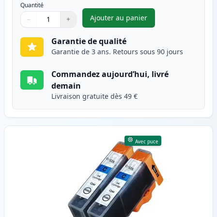
Quantité
Ajouter au panier
−
+
,
Pack de 2 Canon CLI-526BK ca
Quantité
Utilisez les boutons pour ajuster
Quantité
:
1
Garantie de qualité
Garantie de 3 ans. Retours sous 90 jours
Commandez aujourd’hui, livré
demain
Livraison gratuite dès 49 €
Avec puce