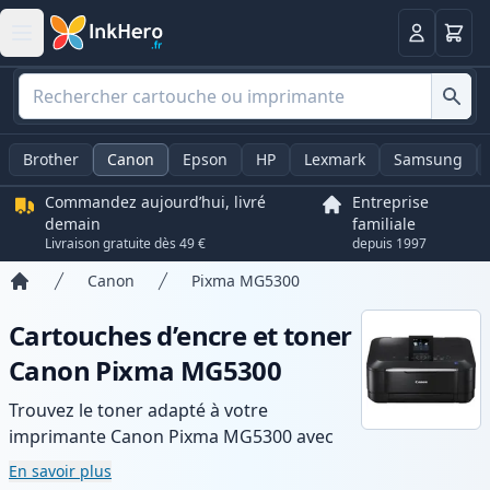
Panier
Connexio
Brother
Canon
Epson
HP
Lexmark
Samsung
Commandez aujourd’hui, livré
Entreprise
demain
familiale
Livraison gratuite dès 49 €
depuis 1997
Canon
Pixma MG5300
Accueil
Cartouches d’encre et toner
Canon Pixma MG5300
Trouvez le toner adapté à votre
imprimante Canon Pixma MG5300 avec
notre gamme de cartouches compatibles
En savoir plus
et haute capacité. Profitez d’une qualité