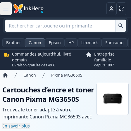
Panier
Connexio
Brother
Canon
Epson
HP
Lexmark
Samsung
Commandez aujourd’hui, livré
Entreprise
demain
familiale
Livraison gratuite dès 49 €
depuis 1997
Canon
Pixma MG3650S
Accueil
Cartouches d’encre et toner
Canon Pixma MG3650S
Trouvez le toner adapté à votre
imprimante Canon Pixma MG3650S avec
notre gamme de cartouches compatibles
En savoir plus
et haute capacité. Profitez d’une qualité