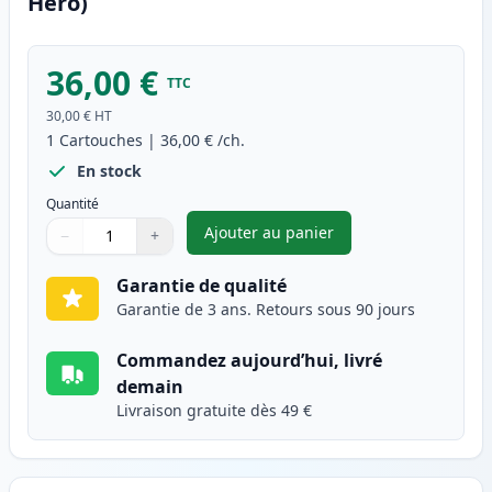
Hero)
36,00 €
TTC
30,00 €
HT
1
Cartouches
|
36,00 €
/ch.
En stock
Quantité
Ajouter au panier
−
+
,
Canon PG-540XL cartouche d'e
Quantité
Utilisez les boutons pour ajuster
Quantité
:
1
Garantie de qualité
Garantie de 3 ans. Retours sous 90 jours
Commandez aujourd’hui, livré
demain
Livraison gratuite dès 49 €