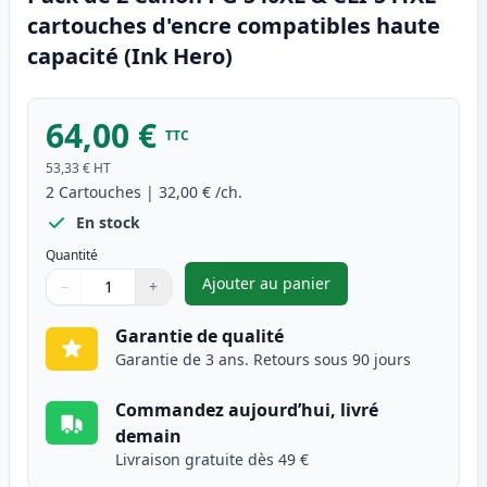
cartouches d'encre compatibles haute
capacité (Ink Hero)
64,00 €
TTC
53,33 €
HT
2
Cartouches
|
32,00 €
/ch.
En stock
Quantité
Ajouter au panier
−
+
,
Pack de 2 Canon PG-540XL & C
Quantité
Utilisez les boutons pour ajuster
Quantité
:
1
Garantie de qualité
Garantie de 3 ans. Retours sous 90 jours
Commandez aujourd’hui, livré
demain
Livraison gratuite dès 49 €