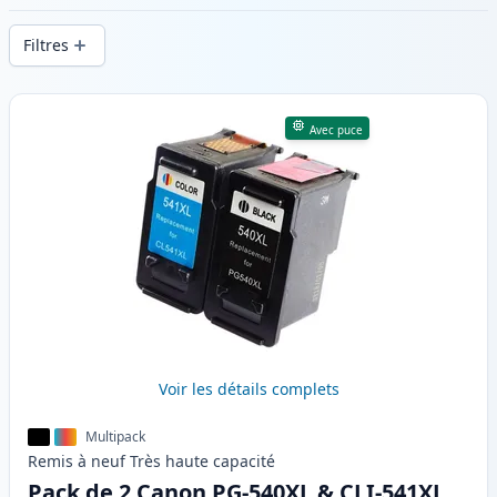
d’impression constante et d’une livraison
Filtres
rapide depuis un stock local en .
Produits
Avec puce
Voir les détails complets
Multipack
Remis à neuf
Très haute
capacité
Pack de 2 Canon PG-540XL & CLI-541XL