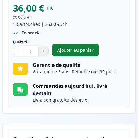
36,00 €
TTC
30,00 €
HT
1
Cartouches
|
36,00 €
/ch.
En stock
Quantité
Ajouter au panier
−
+
,
Canon CL-541XL cartouche d'e
Quantité
Utilisez les boutons pour ajuster
Quantité
:
1
Garantie de qualité
Garantie de 3 ans. Retours sous 90 jours
Commandez aujourd’hui, livré
demain
Livraison gratuite dès 49 €