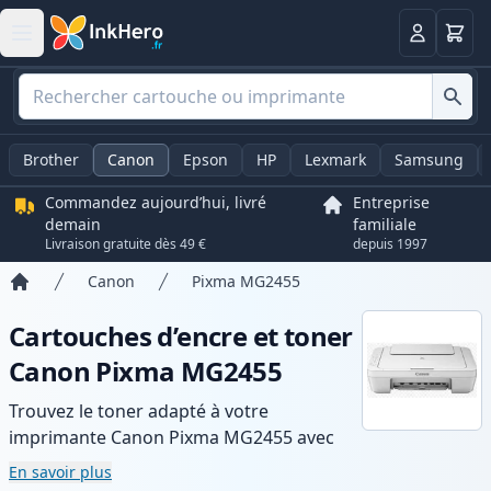
Panier
Connexio
Brother
Canon
Epson
HP
Lexmark
Samsung
Commandez aujourd’hui, livré
Entreprise
demain
familiale
Livraison gratuite dès 49 €
depuis 1997
Canon
Pixma MG2455
Accueil
Cartouches d’encre et toner
Canon Pixma MG2455
Trouvez le toner adapté à votre
imprimante Canon Pixma MG2455 avec
notre gamme de cartouches compatibles
En savoir plus
et haute capacité. Profitez d’une qualité