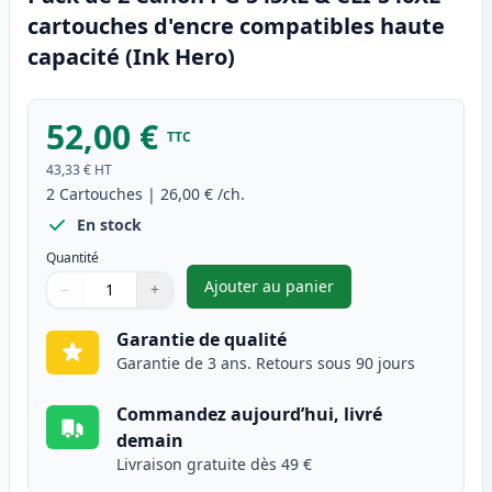
cartouches d'encre compatibles haute
capacité (Ink Hero)
52,00 €
TTC
43,33 €
HT
2
Cartouches
|
26,00 €
/ch.
En stock
Quantité
Ajouter au panier
−
+
,
Pack de 2 Canon PG-545XL & C
Quantité
Utilisez les boutons pour ajuster
Quantité
:
1
Garantie de qualité
Garantie de 3 ans. Retours sous 90 jours
Commandez aujourd’hui, livré
demain
Livraison gratuite dès 49 €