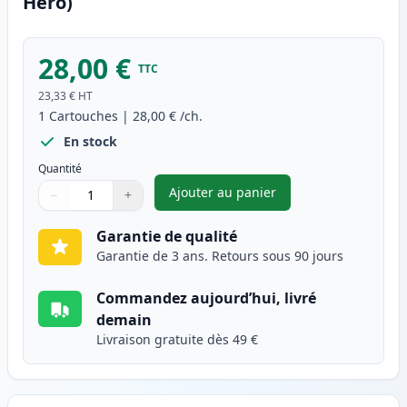
Hero)
28,00 €
TTC
23,33 €
HT
1
Cartouches
|
28,00 €
/ch.
En stock
Quantité
Ajouter au panier
−
+
,
Canon PG-545XL cartouche d'e
Quantité
Utilisez les boutons pour ajuster
Quantité
:
1
Garantie de qualité
Garantie de 3 ans. Retours sous 90 jours
Commandez aujourd’hui, livré
demain
Livraison gratuite dès 49 €