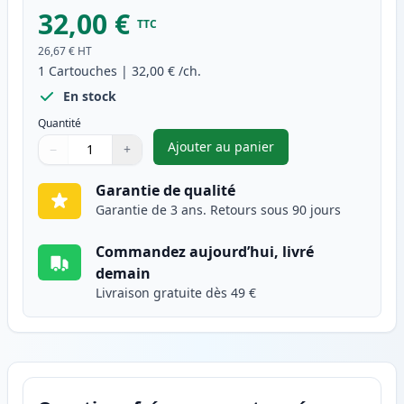
32,00 €
TTC
26,67 €
HT
1
Cartouches
|
32,00 €
/ch.
En stock
Quantité
Ajouter au panier
−
+
,
Canon CL-546XL cartouche d'e
Quantité
Utilisez les boutons pour ajuster
Quantité
:
1
Garantie de qualité
Garantie de 3 ans. Retours sous 90 jours
Commandez aujourd’hui, livré
demain
Livraison gratuite dès 49 €