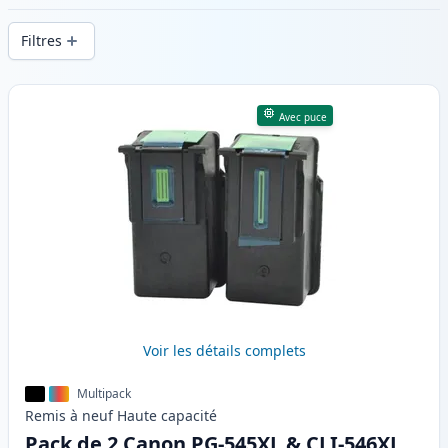
d’impression constante et d’une livraison
Filtres
rapide depuis un stock local en .
Produits
Avec puce
Voir les détails complets
Multipack
Remis à neuf
Haute
capacité
Pack de 2 Canon PG-545XL & CLI-546XL