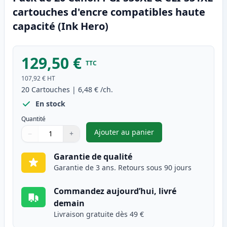
cartouches d'encre compatibles haute
capacité (Ink Hero)
129,50 €
TTC
107,92 €
HT
20
Cartouches
|
6,48 €
/ch.
En stock
Quantité
Ajouter au panier
−
+
,
Pack de 20 Canon PGI-550XL &
Quantité
Utilisez les boutons pour ajuster
Quantité
:
1
Garantie de qualité
Garantie de 3 ans. Retours sous 90 jours
Commandez aujourd’hui, livré
demain
Livraison gratuite dès 49 €