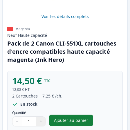
Voir les détails complets
Magenta
Neuf
Haute
capacité
Pack de 2 Canon CLI-551XL cartouches
d'encre compatibles haute capacité
magenta (Ink Hero)
14,50 €
TTC
12,08 €
HT
2
Cartouches
|
7,25 €
/ch.
En stock
Quantité
Ajouter au panier
−
+
,
Pack de 2 Canon CLI-551XL c
Quantité
Utilisez les boutons pour ajuster
Quantité
:
1