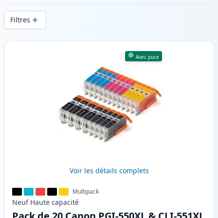
d’impression constante et d’une livraison
Filtres
rapide depuis un stock local en .
Produits
Avec puce
Voir les détails complets
Multipack
Neuf
Haute
capacité
Pack de 20 Canon PGI-550XL & CLI-551XL