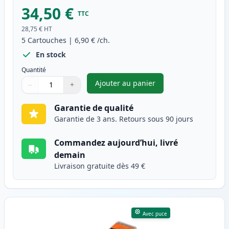
34,50 €
TTC
28,75 €
HT
5
Cartouches
|
6,90 €
/ch.
En stock
Quantité
Ajouter au panier
−
+
,
Pack de 5 Canon PGI-550XL & 
Quantité
Utilisez les boutons pour ajuster
Quantité
:
1
Garantie de qualité
Garantie de 3 ans. Retours sous 90 jours
Commandez aujourd’hui, livré
demain
Livraison gratuite dès 49 €
Avec puce