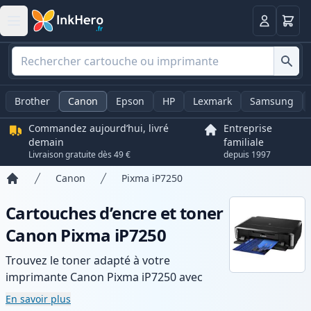
Panier
Connexio
Brother
Canon
Epson
HP
Lexmark
Samsung
Commandez aujourd’hui, livré
Entreprise
demain
familiale
Livraison gratuite dès 49 €
depuis 1997
Canon
Pixma iP7250
Accueil
Cartouches d’encre et toner
Canon Pixma iP7250
Trouvez le toner adapté à votre
imprimante Canon Pixma iP7250 avec
notre gamme de cartouches compatibles
En savoir plus
et haute capacité. Profitez d’une qualité