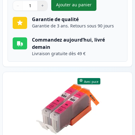
Ajouter au panier
−
+
,
Pack de 2 Canon CLI-551XL ca
Quantité
Utilisez les boutons pour ajuster
Quantité
:
1
Garantie de qualité
Garantie de 3 ans. Retours sous 90 jours
Commandez aujourd’hui, livré
demain
Livraison gratuite dès 49 €
Avec puce