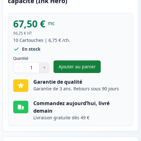
capacité (Ink Hero)
67,50 €
TTC
56,25 €
HT
10
Cartouches
|
6,75 €
/ch.
En stock
Quantité
Ajouter au panier
−
+
,
Pack de 10 Canon PGI-550XL &
Quantité
Utilisez les boutons pour ajuster
Quantité
:
1
Garantie de qualité
Garantie de 3 ans. Retours sous 90 jours
Commandez aujourd’hui, livré
demain
Livraison gratuite dès 49 €