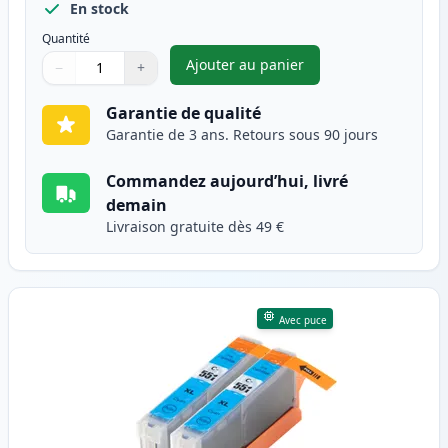
En stock
Quantité
Ajouter au panier
−
+
,
Pack de 2 Canon CLI-551XL ca
Quantité
Utilisez les boutons pour ajuster
Quantité
:
1
Garantie de qualité
Garantie de 3 ans. Retours sous 90 jours
Commandez aujourd’hui, livré
demain
Livraison gratuite dès 49 €
Avec puce