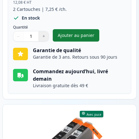
12,08 €
HT
2
Cartouches
|
7,25 €
/ch.
En stock
Quantité
Ajouter au panier
−
+
,
Pack de 2 Canon PGI-550XL ca
Quantité
Utilisez les boutons pour ajuster
Quantité
:
1
Garantie de qualité
Garantie de 3 ans. Retours sous 90 jours
Commandez aujourd’hui, livré
demain
Livraison gratuite dès 49 €
Avec puce