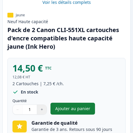
Voir les détails complets
Jaune
Neuf
Haute
capacité
Pack de 2 Canon CLI-551XL cartouches
d'encre compatibles haute capacité
jaune (Ink Hero)
14,50 €
TTC
12,08 €
HT
2
Cartouches
|
7,25 €
/ch.
En stock
Quantité
Ajouter au panier
−
+
,
Pack de 2 Canon CLI-551XL ca
Quantité
Utilisez les boutons pour ajuster
Quantité
:
1
Garantie de qualité
Garantie de 3 ans. Retours sous 90 jours