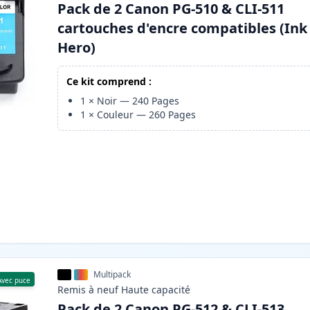
Pack de 2 Canon PG-510 & CLI-511
cartouches d'encre compatibles (Ink
Hero)
Ce kit comprend :
1
×
Noir
—
240
Pages
1
×
Couleur
—
260
Pages
Multipack
Avec puce
Remis à neuf
Haute
capacité
Pack de 2 Canon PG-512 & CLI-513