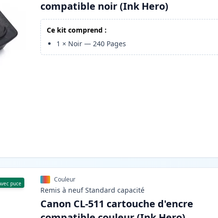
compatible noir (Ink Hero)
Ce kit comprend :
1
×
Noir
—
240
Pages
Couleur
Avec puce
Remis à neuf
Standard
capacité
Canon CL-511 cartouche d'encre
compatible couleur (Ink Hero)