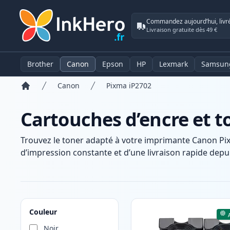
Commandez aujourd’hui, livr
Livraison gratuite dès 49 €
Brother
Canon
Epson
HP
Lexmark
Samsun
Canon
Pixma iP2702
Accueil
Cartouches d’encre et 
Trouvez le toner adapté à votre imprimante Canon Pi
d’impression constante et d’une livraison rapide depui
Produits
Couleur
Noir