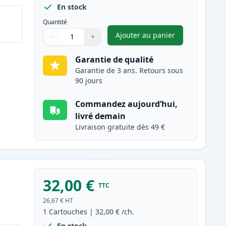
En stock
Quantité
Ajouter au panier
−
+
,
Canon PG-512 cartouch
Quantité
Utilisez les boutons pour ajuster
Quantité
:
1
Garantie de qualité
Garantie de 3 ans. Retours sous
90 jours
Commandez aujourd’hui,
livré demain
Livraison gratuite dès 49 €
32,00 €
TTC
26,67 €
HT
1
Cartouches
|
32,00 €
/ch.
En stock