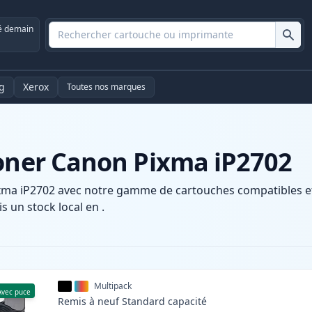
é demain
g
Xerox
Toutes nos marques
toner Canon Pixma iP2702
xma iP2702 avec notre gamme de cartouches compatibles et h
s un stock local en .
Multipack
Avec puce
Remis à neuf
Standard
capacité