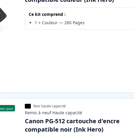
Ce kit comprend :
1
×
Couleur
—
260
Pages
Noir haute capacité
Avec puce
Remis à neuf
Haute
capacité
Canon PG-512 cartouche d'encre
compatible noir (Ink Hero)