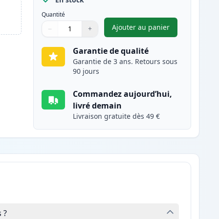
Quantité
Ajouter au panier
−
+
,
Canon CL-513 cartouch
Quantité
Utilisez les boutons pour ajuster
Quantité
:
1
Garantie de qualité
Garantie de 3 ans. Retours sous
90 jours
Commandez aujourd’hui,
livré demain
Livraison gratuite dès 49 €
 ?