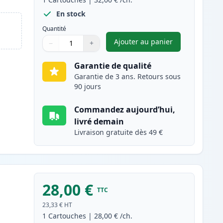
En stock
Quantité
Ajouter au panier
−
+
,
Canon CL-511 cartouch
Quantité
Utilisez les boutons pour ajuster
Quantité
:
1
Garantie de qualité
Garantie de 3 ans. Retours sous
90 jours
Commandez aujourd’hui,
livré demain
Livraison gratuite dès 49 €
28,00 €
TTC
23,33 €
HT
1
Cartouches
|
28,00 €
/ch.