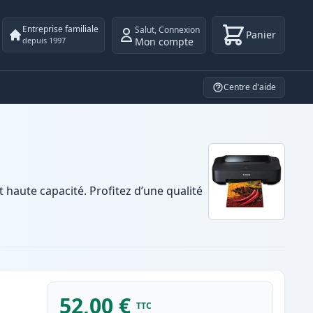
Entreprise familiale
Salut
,
Connexion
Panier
Mon compte
depuis 1997
Centre d'aide
aute capacité. Profitez d’une qualité
52,00 €
TTC