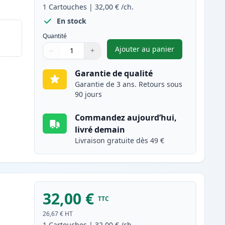
1
Cartouches
|
32,00 €
/ch.
En stock
Quantité
Ajouter au panier
−
+
,
Canon PG-510 cartouch
Quantité
Utilisez les boutons pour ajuster
Quantité
:
1
Garantie de qualité
Garantie de 3 ans. Retours sous
90 jours
Commandez aujourd’hui,
livré demain
Livraison gratuite dès 49 €
32,00 €
TTC
26,67 €
HT
1
Cartouches
|
32,00 €
/ch.