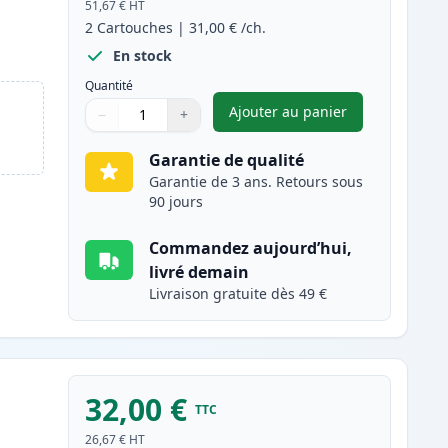
51,67 €
HT
2
Cartouches
|
31,00 €
/ch.
En stock
Quantité
Ajouter au panier
−
+
,
Pack de 2 Canon PG-51
Quantité
Utilisez les boutons pour ajuster
Quantité
:
1
Garantie de qualité
Garantie de 3 ans. Retours sous
90 jours
Commandez aujourd’hui,
livré demain
Livraison gratuite dès 49 €
32,00 €
TTC
26,67 €
HT