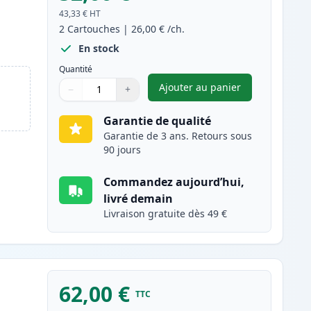
43,33 €
HT
2
Cartouches
|
26,00 €
/ch.
En stock
Quantité
Ajouter au panier
−
+
,
Pack de 2 Canon PG-51
Quantité
Utilisez les boutons pour ajuster
Quantité
:
1
Garantie de qualité
Garantie de 3 ans. Retours sous
90 jours
Commandez aujourd’hui,
livré demain
Livraison gratuite dès 49 €
62,00 €
TTC