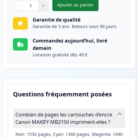
Ajouter au panier
−
+
,
Canon PGI-1500XLY cartouche 
Quantité
Utilisez les boutons pour ajuster
Quantité
:
1
Garantie de qualité
Garantie de 3 ans. Retours sous 90 jours
Commandez aujourd’hui, livré
demain
Livraison gratuite dès 49 €
Questions fréquemment posées
Combien de pages les cartouches d’encre
Canon MAXIFY MB2150 impriment-elles ?
Noir: 1550 pages, Cyan: 1360 pages, Magenta: 1040