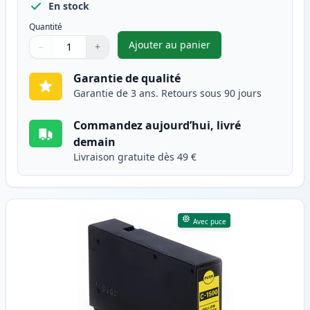
En stock
Quantité
Ajouter au panier
−
+
,
Canon PGI-1500XLM cartouche
Quantité
Utilisez les boutons pour ajuster
Quantité
:
1
Garantie de qualité
Garantie de 3 ans. Retours sous 90 jours
Commandez aujourd’hui, livré
demain
Livraison gratuite dès 49 €
Avec puce