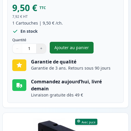
9,50 €
TTC
7,92 €
HT
1
Cartouches
|
9,50 €
/ch.
En stock
Quantité
Ajouter au panier
−
+
,
Canon PGI-1500XLBK cartouche
Quantité
Utilisez les boutons pour ajuster
Quantité
:
1
Garantie de qualité
Garantie de 3 ans. Retours sous 90 jours
Commandez aujourd’hui, livré
demain
Livraison gratuite dès 49 €
Avec puce