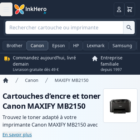
Panier
Connexio
Brother
Canon
Epson
HP
Lexmark
Samsung
Commandez aujourd’hui, livré
Entreprise
demain
familiale
Livraison gratuite dès 49 €
depuis 1997
Canon
MAXIFY MB2150
Accueil
Cartouches d’encre et toner
Canon MAXIFY MB2150
Trouvez le toner adapté à votre
imprimante Canon MAXIFY MB2150 avec
notre gamme de cartouches compatibles
En savoir plus
et haute capacité. Profitez d’une qualité