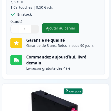
7,92 €
HT
1
Cartouches
|
9,50 €
/ch.
En stock
Quantité
Ajouter au panier
−
+
,
Canon PGI-1500XLC cartouche
Quantité
Utilisez les boutons pour ajuster
Quantité
:
1
Garantie de qualité
Garantie de 3 ans. Retours sous 90 jours
Commandez aujourd’hui, livré
demain
Livraison gratuite dès 49 €
Avec puce