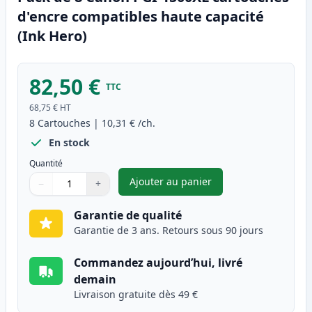
d'encre compatibles haute capacité
(Ink Hero)
82,50 €
TTC
68,75 €
HT
8
Cartouches
|
10,31 €
/ch.
En stock
Quantité
Ajouter au panier
−
+
,
Pack de 8 Canon PGI-1500XL c
Quantité
Utilisez les boutons pour ajuster
Quantité
:
1
Garantie de qualité
Garantie de 3 ans. Retours sous 90 jours
Commandez aujourd’hui, livré
demain
Livraison gratuite dès 49 €