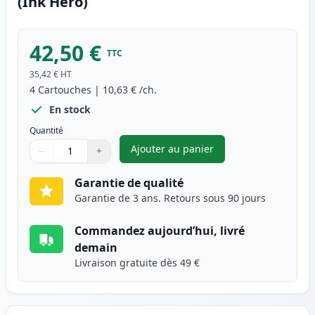
(Ink Hero)
42,50 €
TTC
35,42 €
HT
4
Cartouches
|
10,63 €
/ch.
En stock
Quantité
Ajouter au panier
−
+
,
Pack de 4 Canon PGI-1500XL c
Quantité
Utilisez les boutons pour ajuster
Quantité
:
1
Garantie de qualité
Garantie de 3 ans. Retours sous 90 jours
Commandez aujourd’hui, livré
demain
Livraison gratuite dès 49 €