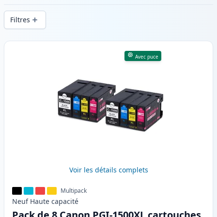
d’impression constante et d’une livraison
Filtres
rapide depuis un stock local en .
Produits
Avec puce
Voir les détails complets
Multipack
Neuf
Haute
capacité
Pack de 8 Canon PGI-1500XL cartouches