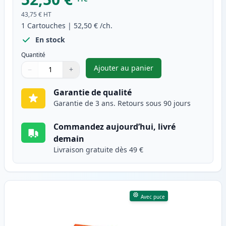
43,75 €
HT
1
Cartouches
|
52,50 €
/ch.
En stock
Quantité
Ajouter au panier
−
+
,
Canon 054H (3027C002) toner 
Quantité
Utilisez les boutons pour ajuster
Quantité
:
1
Garantie de qualité
Garantie de 3 ans. Retours sous 90 jours
Commandez aujourd’hui, livré
demain
Livraison gratuite dès 49 €
Avec puce