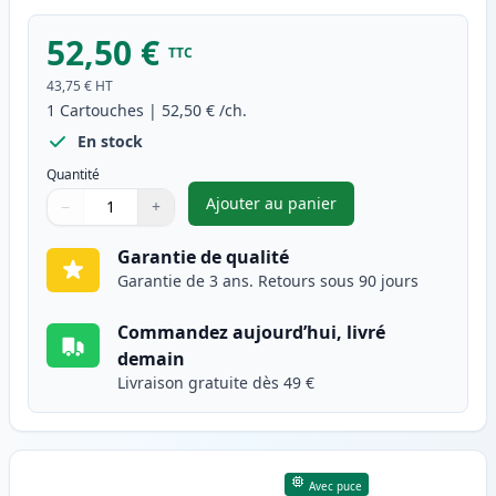
52,50 €
TTC
43,75 €
HT
1
Cartouches
|
52,50 €
/ch.
En stock
Quantité
Ajouter au panier
−
+
,
Canon 054H (3028C002) toner 
Quantité
Utilisez les boutons pour ajuster
Quantité
:
1
Garantie de qualité
Garantie de 3 ans. Retours sous 90 jours
Commandez aujourd’hui, livré
demain
Livraison gratuite dès 49 €
Avec puce