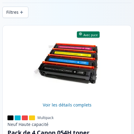
d’impression constante et d’une livraison
Filtres
rapide depuis un stock local en .
Produits
Avec puce
Voir les détails complets
Multipack
Neuf
Haute
capacité
Pack de 4 Canon 054H toner