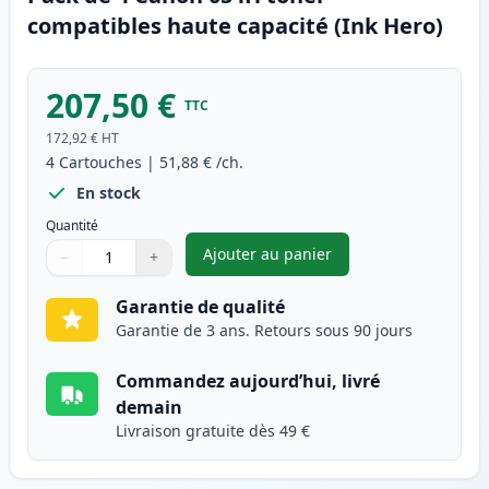
compatibles haute capacité (Ink Hero)
207,50 €
TTC
172,92 €
HT
4
Cartouches
|
51,88 €
/ch.
En stock
Quantité
Ajouter au panier
−
+
,
Pack de 4 Canon 054H toner c
Quantité
Utilisez les boutons pour ajuster
Quantité
:
1
Garantie de qualité
Garantie de 3 ans. Retours sous 90 jours
Commandez aujourd’hui, livré
demain
Livraison gratuite dès 49 €