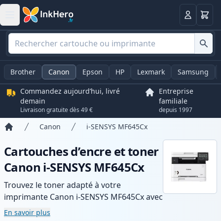
Panier
Connexio
Brother
Canon
Epson
HP
Lexmark
Samsung
Commandez aujourd’hui, livré
Entreprise
demain
familiale
Livraison gratuite dès 49 €
depuis 1997
Canon
i-SENSYS MF645Cx
Accueil
Cartouches d’encre et toner
Canon i-SENSYS MF645Cx
Trouvez le toner adapté à votre
imprimante Canon i-SENSYS MF645Cx avec
notre gamme de cartouches compatibles
En savoir plus
et haute capacité. Profitez d’une qualité