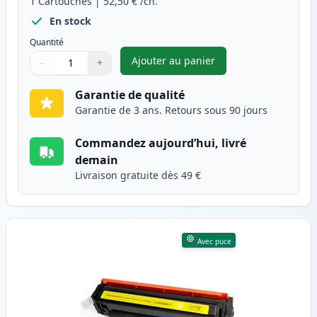
1
Cartouches
|
52,50 €
/ch.
En stock
Quantité
Ajouter au panier
−
+
,
Canon 054H (3026C002) toner
Quantité
Utilisez les boutons pour ajuster
Quantité
:
1
Garantie de qualité
Garantie de 3 ans. Retours sous 90 jours
Commandez aujourd’hui, livré
demain
Livraison gratuite dès 49 €
Avec puce