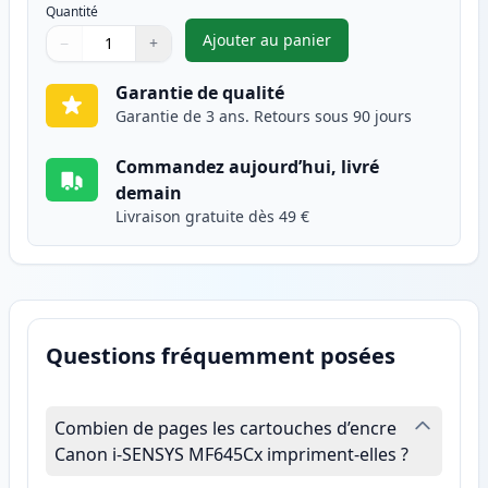
Quantité
Ajouter au panier
−
+
,
Canon 054H (3025C002) toner 
Quantité
Utilisez les boutons pour ajuster
Quantité
:
1
Garantie de qualité
Garantie de 3 ans. Retours sous 90 jours
Commandez aujourd’hui, livré
demain
Livraison gratuite dès 49 €
Questions fréquemment posées
Combien de pages les cartouches d’encre
Canon i-SENSYS MF645Cx impriment-elles ?