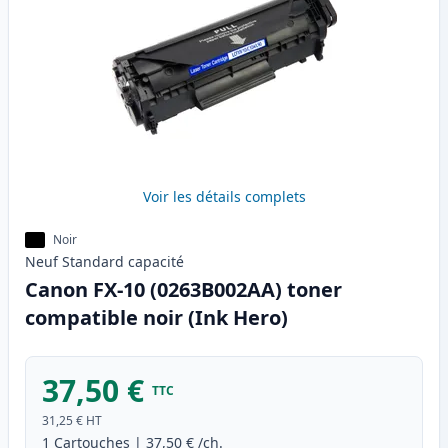
Voir les détails complets
Noir
Neuf
Standard
capacité
Canon FX-10 (0263B002AA) toner
compatible noir (Ink Hero)
37,50 €
TTC
31,25 €
HT
1
Cartouches
|
37,50 €
/ch.