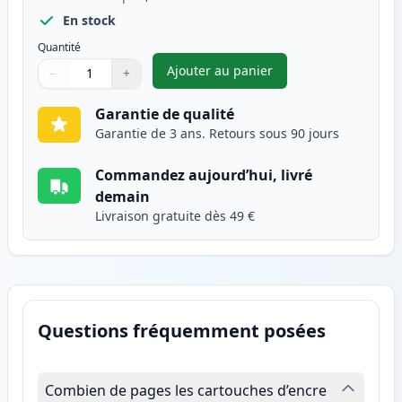
En stock
Quantité
Ajouter au panier
−
+
,
Canon FX-10 (0263B002AA) ton
Quantité
Utilisez les boutons pour ajuster
Quantité
:
1
Garantie de qualité
Garantie de 3 ans. Retours sous 90 jours
Commandez aujourd’hui, livré
demain
Livraison gratuite dès 49 €
Questions fréquemment posées
Combien de pages les cartouches d’encre