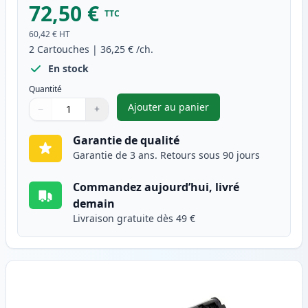
72,50 €
TTC
60,42 €
HT
2
Cartouches
|
36,25 €
/ch.
En stock
Quantité
Ajouter au panier
−
+
,
Pack de 2 Canon FX-10 (0263B
Quantité
Utilisez les boutons pour ajuster
Quantité
:
1
Garantie de qualité
Garantie de 3 ans. Retours sous 90 jours
Commandez aujourd’hui, livré
demain
Livraison gratuite dès 49 €