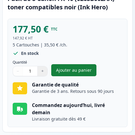
toner compatibles noir (Ink Hero)
177,50 €
TTC
147,92 €
HT
5
Cartouches
|
35,50 €
/ch.
En stock
Quantité
Ajouter au panier
−
+
,
Pack de 5 Canon FX-10 (0263B
Quantité
Utilisez les boutons pour ajuster
Quantité
:
1
Garantie de qualité
Garantie de 3 ans. Retours sous 90 jours
Commandez aujourd’hui, livré
demain
Livraison gratuite dès 49 €