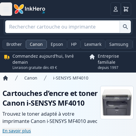
Panier
Connexio
Brother
Canon
Epson
HP
Lexmark
Samsung
Commandez aujourd’hui, livré
Entreprise
demain
familiale
Livraison gratuite dès 49 €
depuis 1997
Canon
i-SENSYS MF4010
Accueil
Cartouches d’encre et toner
Canon i-SENSYS MF4010
Trouvez le toner adapté à votre
imprimante Canon i-SENSYS MF4010 avec
notre gamme de cartouches compatibles
En savoir plus
et haute capacité. Profitez d’une qualité