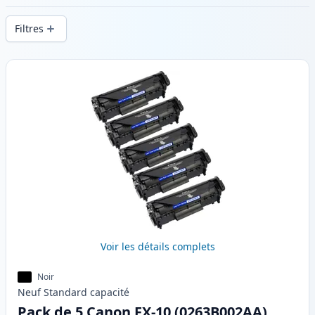
d’impression constante et d’une livraison
Filtres
rapide depuis un stock local en .
Produits
Voir les détails complets
Noir
Neuf
Standard
capacité
Pack de 5 Canon FX-10 (0263B002AA)