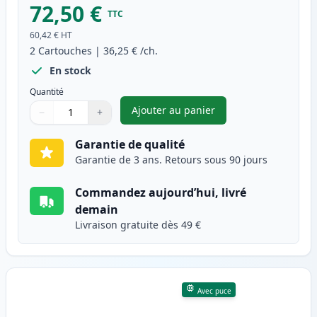
72,50 €
TTC
60,42 €
HT
2
Cartouches
|
36,25 €
/ch.
En stock
Quantité
Ajouter au panier
−
+
,
Pack de 2 Canon 725 toner co
Quantité
Utilisez les boutons pour ajuster
Quantité
:
1
Garantie de qualité
Garantie de 3 ans. Retours sous 90 jours
Commandez aujourd’hui, livré
demain
Livraison gratuite dès 49 €
Avec puce