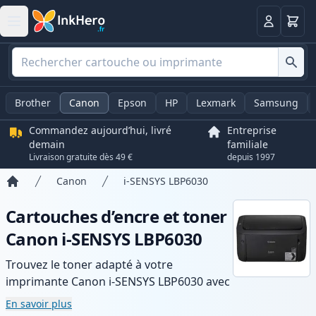
Panier
Connexio
Brother
Canon
Epson
HP
Lexmark
Samsung
Commandez aujourd’hui, livré
Entreprise
demain
familiale
Livraison gratuite dès 49 €
depuis 1997
Canon
i-SENSYS LBP6030
Accueil
Cartouches d’encre et toner
Canon i-SENSYS LBP6030
Trouvez le toner adapté à votre
imprimante Canon i-SENSYS LBP6030 avec
notre gamme de cartouches compatibles
En savoir plus
et haute capacité. Profitez d’une qualité