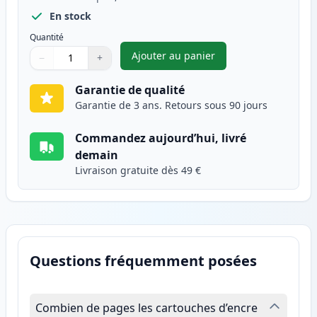
En stock
Quantité
Ajouter au panier
−
+
,
Canon 725 toner compatible n
Quantité
Utilisez les boutons pour ajuster
Quantité
:
1
Garantie de qualité
Garantie de 3 ans. Retours sous 90 jours
Commandez aujourd’hui, livré
demain
Livraison gratuite dès 49 €
Questions fréquemment posées
Combien de pages les cartouches d’encre