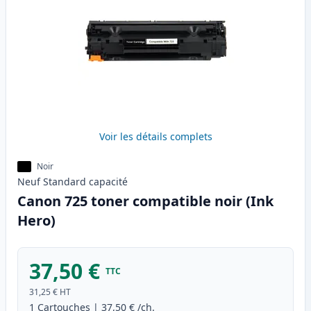
Voir les détails complets
Noir
Neuf
Standard
capacité
Canon 725 toner compatible noir (Ink
Hero)
37,50 €
TTC
31,25 €
HT
1
Cartouches
|
37,50 €
/ch.