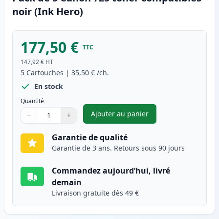
noir (Ink Hero)
177,50 €
TTC
147,92 €
HT
5
Cartouches
|
35,50 €
/ch.
En stock
Quantité
Ajouter au panier
−
+
,
Pack de 5 Canon 725 toner co
Quantité
Utilisez les boutons pour ajuster
Quantité
:
1
Garantie de qualité
Garantie de 3 ans. Retours sous 90 jours
Commandez aujourd’hui, livré
demain
Livraison gratuite dès 49 €