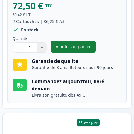
72,50 €
TTC
60,42 €
HT
2
Cartouches
|
36,25 €
/ch.
En stock
Quantité
Ajouter au panier
−
+
,
Pack de 2 Canon 728 toner co
Quantité
Utilisez les boutons pour ajuster
Quantité
:
1
Garantie de qualité
Garantie de 3 ans. Retours sous 90 jours
Commandez aujourd’hui, livré
demain
Livraison gratuite dès 49 €
Avec puce