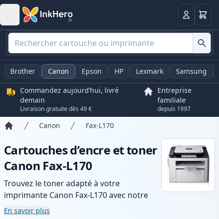
Panier
Connexio
Brother
Canon
Epson
HP
Lexmark
Samsung
Commandez aujourd’hui, livré
Entreprise
demain
familiale
Livraison gratuite dès 49 €
depuis 1997
Canon
Fax-L170
Accueil
Cartouches d’encre et toner
Canon Fax-L170
Trouvez le toner adapté à votre
imprimante Canon Fax-L170 avec notre
gamme de cartouches compatibles et
En savoir plus
haute capacité. Profitez d’une qualité