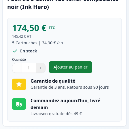
noir (Ink Hero)
174,50 €
TTC
145,42 €
HT
5
Cartouches
|
34,90 €
/ch.
En stock
Quantité
Ajouter au panier
−
+
,
Pack de 5 Canon 728 toner co
Quantité
Utilisez les boutons pour ajuster
Quantité
:
1
Garantie de qualité
Garantie de 3 ans. Retours sous 90 jours
Commandez aujourd’hui, livré
demain
Livraison gratuite dès 49 €