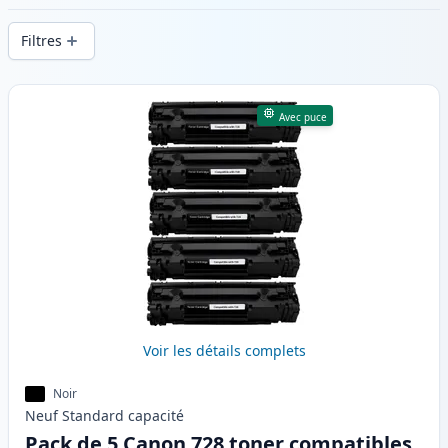
d’impression constante et d’une livraison
Filtres
rapide depuis un stock local en .
Produits
Avec puce
Voir les détails complets
Noir
Neuf
Standard
capacité
Pack de 5 Canon 728 toner compatibles