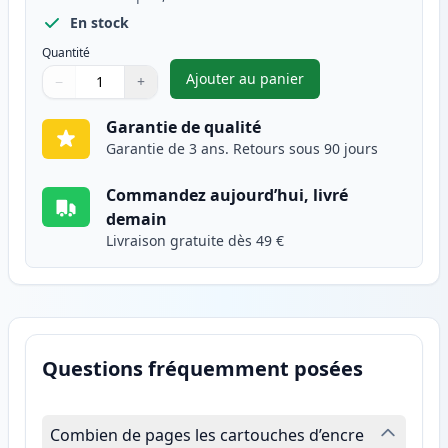
En stock
Quantité
Ajouter au panier
−
+
,
Canon 728 toner compatible n
Quantité
Utilisez les boutons pour ajuster
Quantité
:
1
Garantie de qualité
Garantie de 3 ans. Retours sous 90 jours
Commandez aujourd’hui, livré
demain
Livraison gratuite dès 49 €
Questions fréquemment posées
Combien de pages les cartouches d’encre