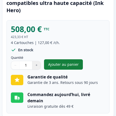
compatibles ultra haute capacité (Ink
Hero)
508,00 €
TTC
423,33 €
HT
4
Cartouches
|
127,00 €
/ch.
En stock
Quantité
Ajouter au panier
−
+
,
Pack de 4 Brother TN910 tone
Quantité
Utilisez les boutons pour ajuster
Quantité
:
1
Garantie de qualité
Garantie de 3 ans. Retours sous 90 jours
Commandez aujourd’hui, livré
demain
Livraison gratuite dès 49 €