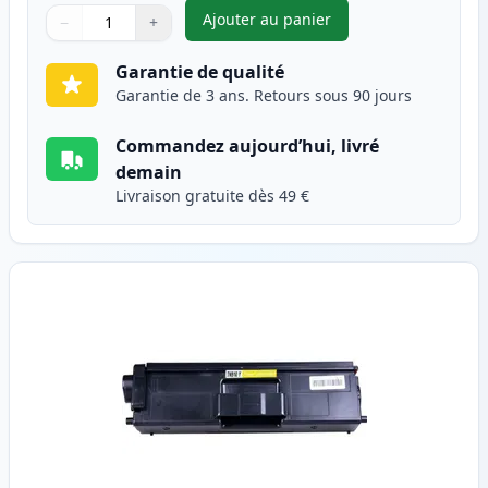
Ajouter au panier
−
+
,
Brother TN910M toner compat
Quantité
Utilisez les boutons pour ajuster
Quantité
:
1
Garantie de qualité
Garantie de 3 ans. Retours sous 90 jours
Commandez aujourd’hui, livré
demain
Livraison gratuite dès 49 €