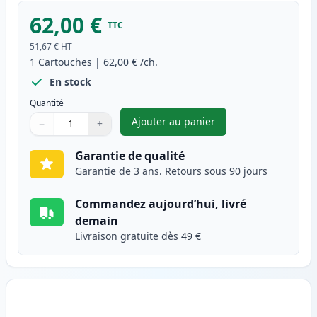
62,00 €
TTC
51,67 €
HT
1
Cartouches
|
62,00 €
/ch.
En stock
Quantité
Ajouter au panier
−
+
,
Brother TN910BK toner compat
Quantité
Utilisez les boutons pour ajuster
Quantité
:
1
Garantie de qualité
Garantie de 3 ans. Retours sous 90 jours
Commandez aujourd’hui, livré
demain
Livraison gratuite dès 49 €