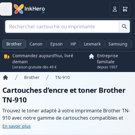
Panier
Connexio
Brother
Canon
Epson
HP
Lexmark
Samsung
Commandez aujourd’hui, livré
Entreprise
demain
familiale
Livraison gratuite dès 49 €
depuis 1997
Brother
TN-910
Accueil
Cartouches d’encre et toner Brother
TN-910
Trouvez le toner adapté à votre imprimante Brother TN-
910 avec notre gamme de cartouches compatibles et
haute capacité. Profitez d’une qualité d’impression
En savoir plus
constante et d’une livraison rapide depuis un stock local