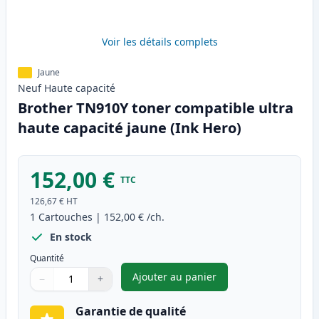
Voir les détails complets
Jaune
Neuf
Haute
capacité
Brother TN910Y toner compatible ultra
haute capacité jaune (Ink Hero)
152,00 €
TTC
126,67 €
HT
1
Cartouches
|
152,00 €
/ch.
En stock
Quantité
Ajouter au panier
−
+
,
Brother TN910Y toner compati
Quantité
Utilisez les boutons pour ajuster
Quantité
:
1
Garantie de qualité