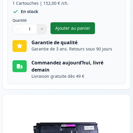
1
Cartouches
|
152,00 €
/ch.
En stock
Quantité
Ajouter au panier
−
+
,
Brother TN910C toner compati
Quantité
Utilisez les boutons pour ajuster
Quantité
:
1
Garantie de qualité
Garantie de 3 ans. Retours sous 90 jours
Commandez aujourd’hui, livré
demain
Livraison gratuite dès 49 €