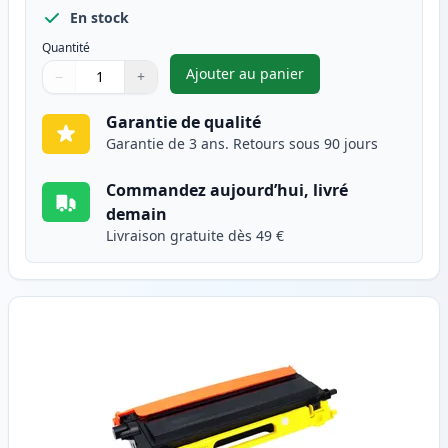
En stock
Quantité
Ajouter au panier
−
+
,
Brother TN135M (TN130M) ton
Quantité
Utilisez les boutons pour ajuster
Quantité
:
1
Garantie de qualité
Garantie de 3 ans. Retours sous 90 jours
Commandez aujourd’hui, livré
demain
Livraison gratuite dès 49 €