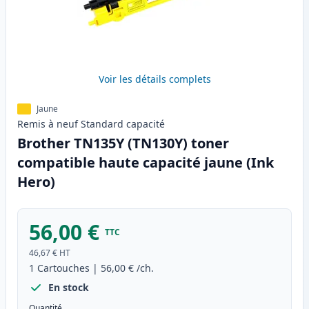
Voir les détails complets
Jaune
Remis à neuf
Standard
capacité
Brother TN135Y (TN130Y) toner
compatible haute capacité jaune (Ink
Hero)
56,00 €
TTC
46,67 €
HT
1
Cartouches
|
56,00 €
/ch.
En stock
Quantité