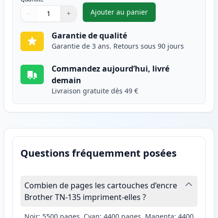
Ajouter au panier
−
+
,
Brother TN135Y (TN130Y) tone
Quantité
Utilisez les boutons pour ajuster
Quantité
:
1
Garantie de qualité
Garantie de 3 ans. Retours sous 90 jours
Commandez aujourd’hui, livré
demain
Livraison gratuite dès 49 €
Questions fréquemment posées
Combien de pages les cartouches d’encre
Brother TN-135 impriment-elles ?
Noir: 5500 pages, Cyan: 4400 pages, Magenta: 4400