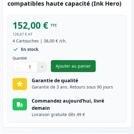
compatibles haute capacité (Ink Hero)
152,00 €
TTC
126,67 €
HT
4
Cartouches
|
38,00 €
/ch.
En stock
Quantité
Ajouter au panier
−
+
,
Pack de 4 Brother TN135 (TN1
Quantité
Utilisez les boutons pour ajuster
Quantité
:
1
Garantie de qualité
Garantie de 3 ans. Retours sous 90 jours
Commandez aujourd’hui, livré
demain
Livraison gratuite dès 49 €