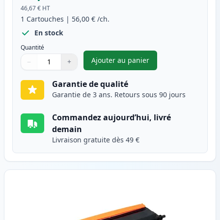
46,67 €
HT
1
Cartouches
|
56,00 €
/ch.
En stock
Quantité
Ajouter au panier
−
+
,
Brother TN135C (TN130C) tone
Quantité
Utilisez les boutons pour ajuster
Quantité
:
1
Garantie de qualité
Garantie de 3 ans. Retours sous 90 jours
Commandez aujourd’hui, livré
demain
Livraison gratuite dès 49 €