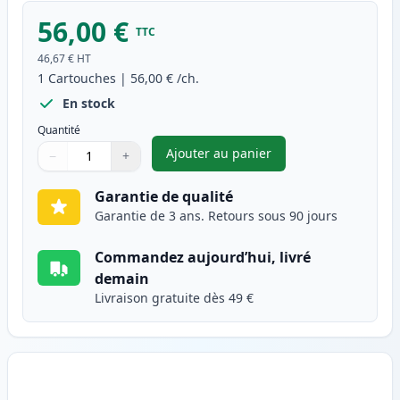
56,00 €
TTC
46,67 €
HT
1
Cartouches
|
56,00 €
/ch.
En stock
Quantité
Ajouter au panier
−
+
,
Brother TN135BK (TN130BK) to
Quantité
Utilisez les boutons pour ajuster
Quantité
:
1
Garantie de qualité
Garantie de 3 ans. Retours sous 90 jours
Commandez aujourd’hui, livré
demain
Livraison gratuite dès 49 €