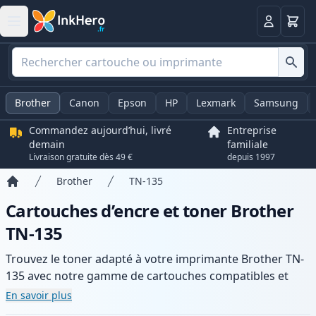
Panier
Connexio
Brother
Canon
Epson
HP
Lexmark
Samsung
Commandez aujourd’hui, livré
Entreprise
demain
familiale
Livraison gratuite dès 49 €
depuis 1997
Brother
TN-135
Accueil
Cartouches d’encre et toner Brother
TN-135
Trouvez le toner adapté à votre imprimante Brother TN-
135 avec notre gamme de cartouches compatibles et
haute capacité. Profitez d’une qualité d’impression
En savoir plus
constante et d’une livraison rapide depuis un stock local