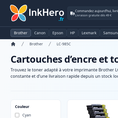
Commandez aujourd’hui, livr
Livraison gratuite dès 49 €
Brother
Canon
Epson
HP
Lexmark
Samsun
Brother
LC-985C
Accueil
Cartouches d’encre et t
Trouvez le toner adapté à votre imprimante Brother L
constante et d’une livraison rapide depuis un stock loc
Produits
Couleur
Cyan