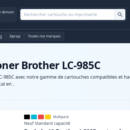
é demain
g
Xerox
Toutes nos marques
oner Brother LC-985C
C-985C avec notre gamme de cartouches compatibles et haut
al en .
Multipack
Neuf
Standard
capacité