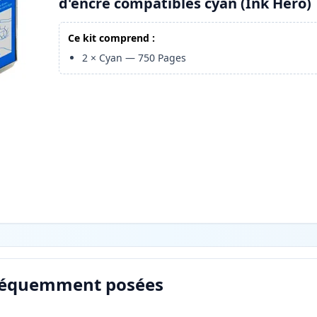
d'encre compatibles cyan (Ink Hero)
Ce kit comprend :
2
×
Cyan
—
750
Pages
réquemment posées