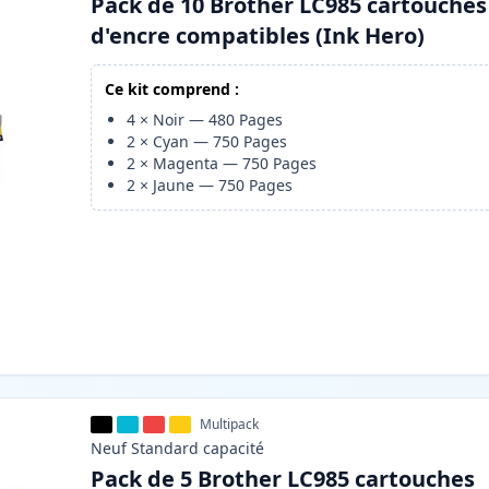
Pack de 10 Brother LC985 cartouches
d'encre compatibles (Ink Hero)
Ce kit comprend :
4
×
Noir
—
480
Pages
2
×
Cyan
—
750
Pages
2
×
Magenta
—
750
Pages
2
×
Jaune
—
750
Pages
Multipack
Neuf
Standard
capacité
Pack de 5 Brother LC985 cartouches