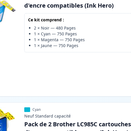
d'encre compatibles (Ink Hero)
Ce kit comprend :
2
×
Noir
—
480
Pages
1
×
Cyan
—
750
Pages
1
×
Magenta
—
750
Pages
1
×
Jaune
—
750
Pages
Cyan
Neuf
Standard
capacité
Pack de 2 Brother LC985C cartouche