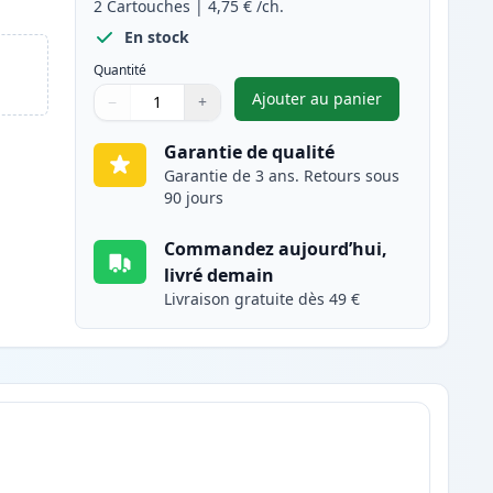
2
Cartouches
|
4,75 €
/ch.
En stock
Quantité
Ajouter au panier
−
+
,
Pack de 2 Brother LC98
Quantité
Utilisez les boutons pour ajuster
Quantité
:
1
Garantie de qualité
Garantie de 3 ans. Retours sous
90 jours
Commandez aujourd’hui,
livré demain
Livraison gratuite dès 49 €