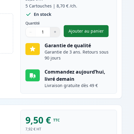
5
Cartouches
|
8,70 €
/ch.
En stock
Quantité
Ajouter au panier
−
+
,
Pack de 5 Brother LC98
Quantité
Utilisez les boutons pour ajuster
Quantité
:
1
Garantie de qualité
Garantie de 3 ans. Retours sous
90 jours
Commandez aujourd’hui,
livré demain
Livraison gratuite dès 49 €
9,50 €
TTC
s
7,92 €
HT