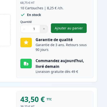
68,75 €
HT
10
Cartouches
|
8,25 €
/ch.
En stock
Quantité
Ajouter au panier
−
+
,
Pack de 10 Brother LC9
Quantité
Utilisez les boutons pour ajuster
Quantité
:
1
Garantie de qualité
Garantie de 3 ans. Retours sous
90 jours
Commandez aujourd’hui,
livré demain
Livraison gratuite dès 49 €
43,50 €
TTC
36,25 €
HT