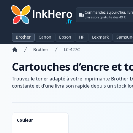
Commandez aujourd’hui, livr
Livraison gratuite dès 49 €
Brother
Canon
Epson
HP
Lexmark
Samsun
Brother
LC-427C
Accueil
Cartouches d’encre et t
Trouvez le toner adapté à votre imprimante Brother L
constante et d’une livraison rapide depuis un stock loc
Produits
Couleur