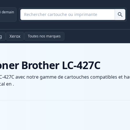
é demain
g
Xerox
Toutes nos marques
oner Brother LC-427C
C-427C avec notre gamme de cartouches compatibles et haut
al en .