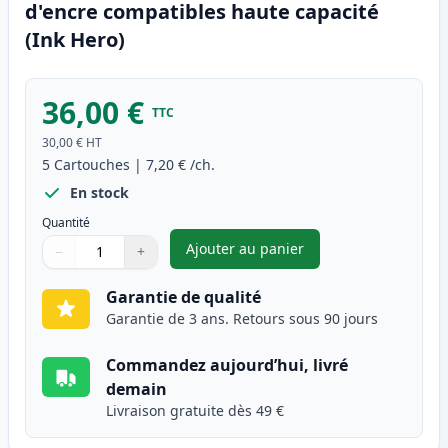
d'encre compatibles haute capacité
(Ink Hero)
36,00 €
TTC
30,00 €
HT
5
Cartouches
|
7,20 €
/ch.
En stock
Quantité
Ajouter au panier
−
+
,
Pack de 5 Brother LC3213 car
Quantité
Utilisez les boutons pour ajuster
Quantité
:
1
Garantie de qualité
Garantie de 3 ans. Retours sous 90 jours
Commandez aujourd’hui, livré
demain
Livraison gratuite dès 49 €