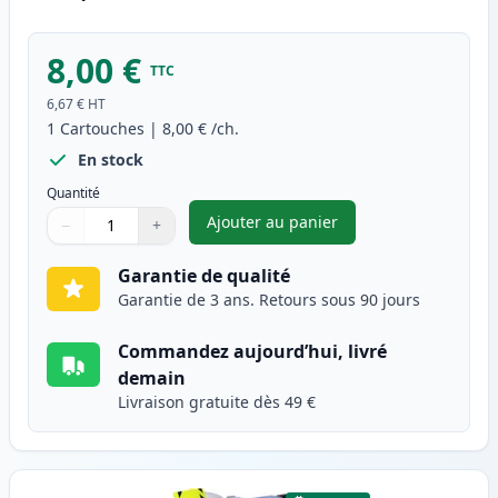
8,00 €
TTC
6,67 €
HT
1
Cartouches
|
8,00 €
/ch.
En stock
Quantité
Ajouter au panier
−
+
,
Brother LC3213BK cartouche d
Quantité
Utilisez les boutons pour ajuster
Quantité
:
1
Garantie de qualité
Garantie de 3 ans. Retours sous 90 jours
Commandez aujourd’hui, livré
demain
Livraison gratuite dès 49 €