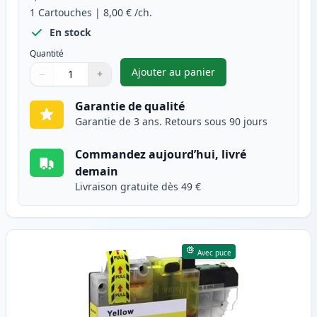
1
Cartouches
|
8,00 €
/ch.
En stock
Quantité
Ajouter au panier
−
+
,
Brother LC3213M cartouche d
Quantité
Utilisez les boutons pour ajuster
Quantité
:
1
Garantie de qualité
Garantie de 3 ans. Retours sous 90 jours
Commandez aujourd’hui, livré
demain
Livraison gratuite dès 49 €
Avec puce