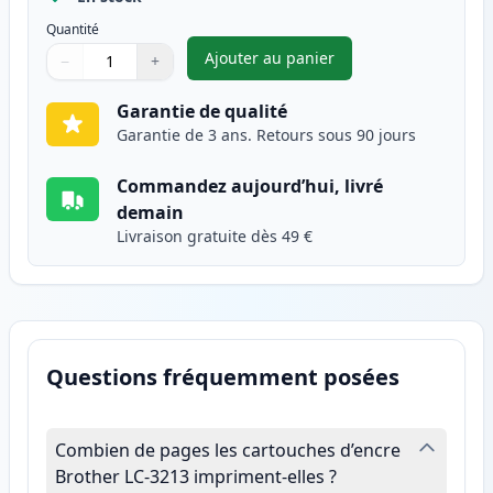
Quantité
Ajouter au panier
−
+
,
Brother LC3213Y cartouche d'
Quantité
Utilisez les boutons pour ajuster
Quantité
:
1
Garantie de qualité
Garantie de 3 ans. Retours sous 90 jours
Commandez aujourd’hui, livré
demain
Livraison gratuite dès 49 €
Questions fréquemment posées
Combien de pages les cartouches d’encre
Brother LC-3213 impriment-elles ?