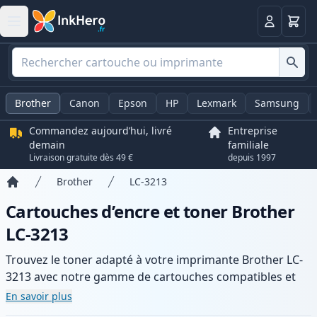
Panier
Connexio
Brother
Canon
Epson
HP
Lexmark
Samsung
Commandez aujourd’hui, livré
Entreprise
demain
familiale
Livraison gratuite dès 49 €
depuis 1997
Brother
LC-3213
Accueil
Cartouches d’encre et toner Brother
LC-3213
Trouvez le toner adapté à votre imprimante Brother LC-
3213 avec notre gamme de cartouches compatibles et
haute capacité. Profitez d’une qualité d’impression
En savoir plus
constante et d’une livraison rapide depuis un stock local