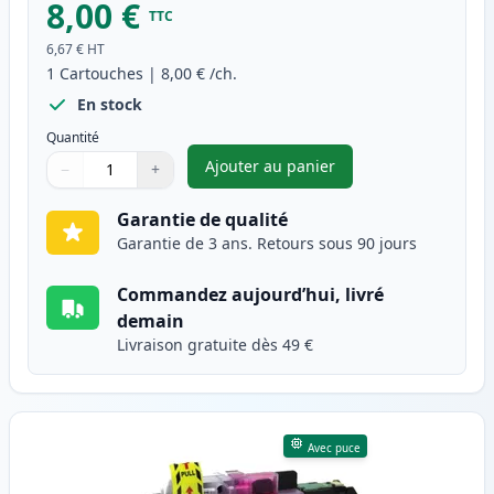
8,00 €
TTC
6,67 €
HT
1
Cartouches
|
8,00 €
/ch.
En stock
Quantité
Ajouter au panier
−
+
,
Brother LC3213C cartouche d'
Quantité
Utilisez les boutons pour ajuster
Quantité
:
1
Garantie de qualité
Garantie de 3 ans. Retours sous 90 jours
Commandez aujourd’hui, livré
demain
Livraison gratuite dès 49 €
Avec puce