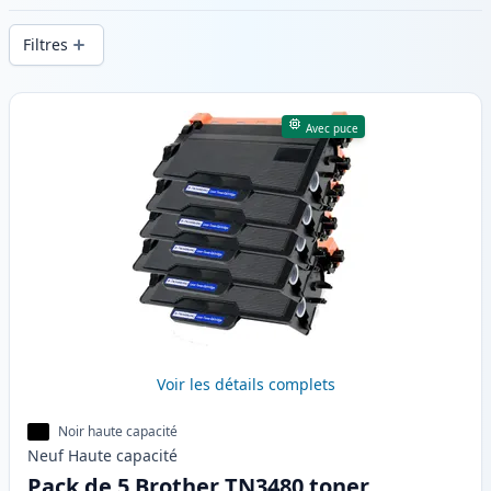
d’impression constante et d’une livraison
Filtres
rapide depuis un stock local en .
Produits
Avec puce
Voir les détails complets
Noir haute capacité
Neuf
Haute
capacité
Pack de 5 Brother TN3480 toner