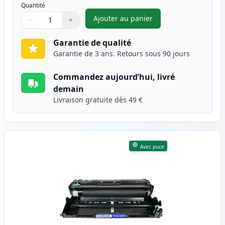
Quantité
Ajouter au panier
−
+
,
Brother TN3480 (TN3430) tone
Quantité
Utilisez les boutons pour ajuster
Quantité
:
1
Garantie de qualité
Garantie de 3 ans. Retours sous 90 jours
Commandez aujourd’hui, livré
demain
Livraison gratuite dès 49 €
Avec puce