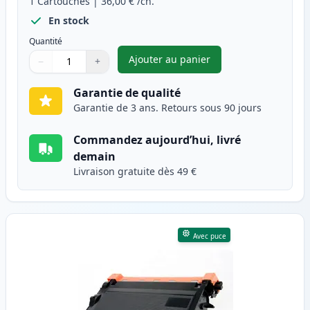
1
Cartouches
|
36,00 €
/ch.
En stock
Quantité
Ajouter au panier
−
+
,
Brother TN-3430 toner compat
Quantité
Utilisez les boutons pour ajuster
Quantité
:
1
Garantie de qualité
Garantie de 3 ans. Retours sous 90 jours
Commandez aujourd’hui, livré
demain
Livraison gratuite dès 49 €
Avec puce