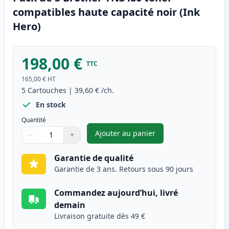
compatibles haute capacité noir (Ink
Hero)
198,00 €
TTC
165,00 €
HT
5
Cartouches
|
39,60 €
/ch.
En stock
Quantité
Ajouter au panier
−
+
,
Pack de 5 Brother TN3480 ton
Quantité
Utilisez les boutons pour ajuster
Quantité
:
1
Garantie de qualité
Garantie de 3 ans. Retours sous 90 jours
Commandez aujourd’hui, livré
demain
Livraison gratuite dès 49 €