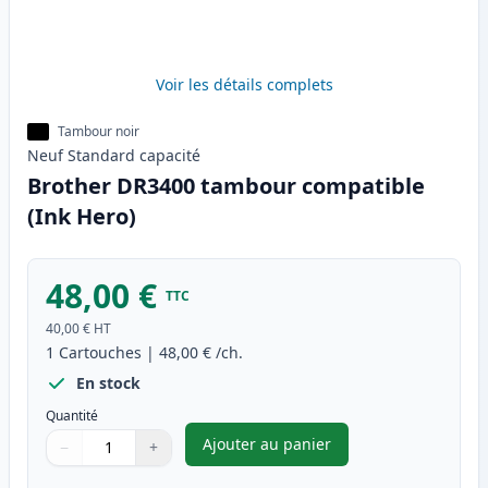
Voir les détails complets
Tambour noir
Neuf
Standard
capacité
Brother DR3400 tambour compatible
(Ink Hero)
48,00 €
TTC
40,00 €
HT
1
Cartouches
|
48,00 €
/ch.
En stock
Quantité
Ajouter au panier
−
+
,
Brother DR3400 tambour comp
Quantité
Utilisez les boutons pour ajuster
Quantité
:
1