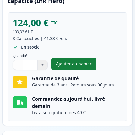
capacité (Ink Hero)
124,00 €
TTC
103,33 €
HT
3
Cartouches
|
41,33 €
/ch.
En stock
Quantité
Ajouter au panier
−
+
,
Pack de 3 Brother TN3480 & 
Quantité
Utilisez les boutons pour ajuster
Quantité
:
1
Garantie de qualité
Garantie de 3 ans. Retours sous 90 jours
Commandez aujourd’hui, livré
demain
Livraison gratuite dès 49 €