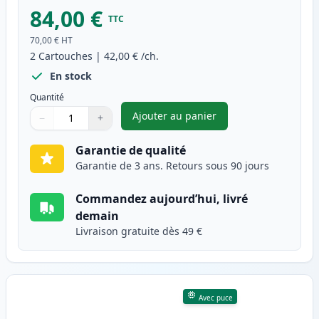
84,00 €
TTC
70,00 €
HT
2
Cartouches
|
42,00 €
/ch.
En stock
Quantité
Ajouter au panier
−
+
,
Pack de 2 Brother TN3480 ton
Quantité
Utilisez les boutons pour ajuster
Quantité
:
1
Garantie de qualité
Garantie de 3 ans. Retours sous 90 jours
Commandez aujourd’hui, livré
demain
Livraison gratuite dès 49 €
Avec puce