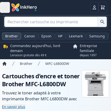
Panier
Connexio
Brother
Canon
Epson
HP
Lexmark
Samsung
Commandez aujourd’hui, livré
Entreprise
demain
familiale
Livraison gratuite dès 49 €
depuis 1997
Brother
MFC-L6800DW
Accueil
Cartouches d’encre et toner
Brother MFC-L6800DW
Trouvez le toner adapté à votre
imprimante Brother MFC-L6800DW avec
notre gamme de cartouches compatibles
En savoir plus
et haute capacité. Profitez d’une qualité